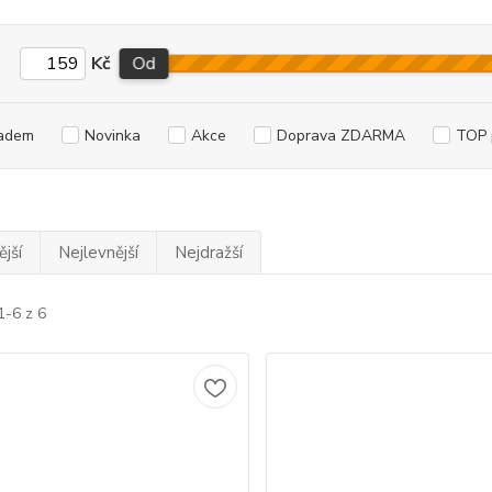
Kč
Od
adem
Novinka
Akce
Doprava ZDARMA
TOP 
jší
Nejlevnější
Nejdražší
1-6 z 6