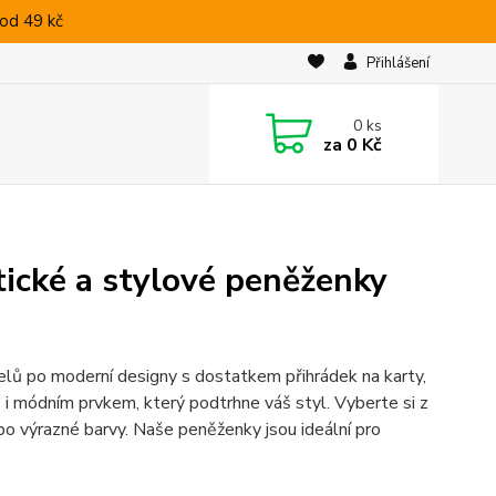
od 49 kč
Přihlášení
0
ks
za
0 Kč
ické a stylové peněženky
lů po moderní designy s dostatkem přihrádek na karty,
i módním prvkem, který podtrhne váš styl. Vyberte si z
po výrazné barvy. Naše peněženky jsou ideální pro