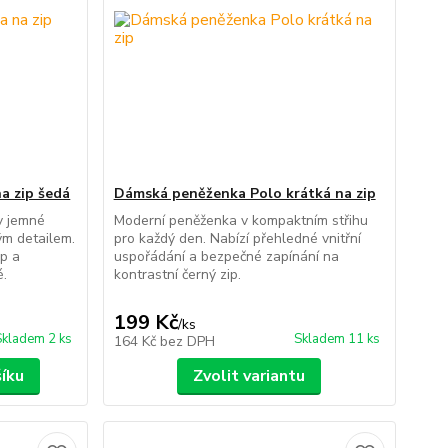
a zip šedá
Dámská peněženka Polo krátká na zip
v jemné
Moderní peněženka v kompaktním střihu
ým detailem.
pro každý den. Nabízí přehledné vnitřní
ip a
uspořádání a bezpečné zapínání na
é.
kontrastní černý zip.
199 Kč
/
ks
Skladem 2 ks
Skladem 11 ks
164 Kč
bez DPH
šíku
Zvolit variantu