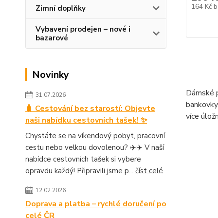
164 Kč
b
Zimní doplňky
Vybavení prodejen – nové i
bazarové
Novinky
Dámské pe
31.07.2026
bankovky 
🧳 Cestování bez starostí: Objevte
více úlož
naši nabídku cestovních tašek! ✨
Chystáte se na víkendový pobyt, pracovní
cestu nebo velkou dovolenou? ✈️✈️ V naší
nabídce cestovních tašek si vybere
opravdu každý! Připravili jsme p...
číst celé
12.02.2026
Doprava a platba – rychlé doručení po
celé ČR