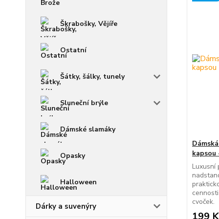
Škrabošky, Vějíře
Ostatní
Šátky, šálky, tunely
Sluneční brýle
Dámské slamáky
Dámská 
kapsou 
Opasky
Luxusní 
nadstand
Halloween
praktick
cennosti
cvoček.
Dárky a suvenýry
199 K