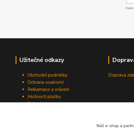
Vaše 
Užitečné odkazy
Doprav
Obchodní podmínky
Doprava zda
Ochrana soukromí
Reklamace a vrácení
Možnosti platby
Způsob dopravy
Odstoupení od smlouvy
Náš e-shop a partn