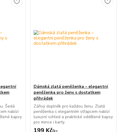
legantní
Dámská zlatá peněženka – elegantní
atkem
peněženka pro ženy s dostatkem
přihrádek
nu. Šedá
Zářivý doplněk pro každou ženu. Zlatá
cem nabízí
peněženka s elegantním střapcem nabízí
dělené kapsy
luxusní vzhled a praktické oddělené kapsy
pro mince i karty.
199 Kč
/
ks