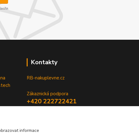
asíte.
Kontakty
 na
RB-nakuplevne.cz
stech
Zákaznická podpora
+420 222722421
(Po-Pá, 8-17 hod.)
info@rb-nakuplevne.cz
obrazovat informace