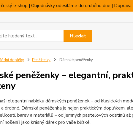
 český e-shop | Objednávky odesíláme do druhého dne | Doprava 
Hledat
ódní doplňky
Peněženky
Dámské peněženky
ké peněženky – elegantní, prakt
ženy
aši elegantní nabídku dámských peněženek – od klasických mode
a drobné. Dámská peněženka je nejen praktickým doplňkem, ale 
elikostí, barev a materiálů – od jemných pastelových odstínů až 
í nošení i jako krásný dárek pro vaše blízké.