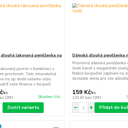
dlouhá lakovaná peněženka na
Dámská dlouhá peněženka n
Prostorná dámská peněženka 
šedé barvě s elegantním leskl
lakovaný povrch v kombinaci s
Nabízí bezpečné zapínání na z
ým prostorem. Tato omyvatelná
dostatek místa pro vše důležit
ka na zip dodá vašemu stylu
udrží vaše finance v bezpečí.
č
159 Kč
/
ks
/
ks
Skladem 4 ks
ez DPH
131 Kč
bez DPH
Zvolit variantu
Přidat do ko