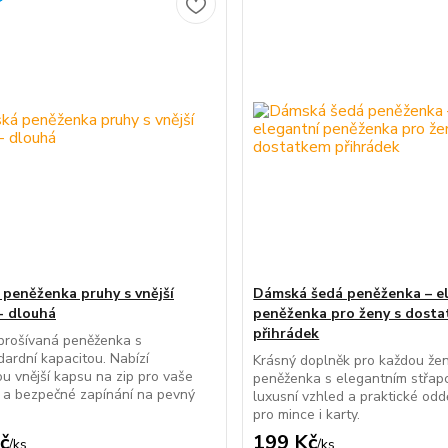
peněženka pruhy s vnější
Dámská šedá peněženka – e
- dlouhá
peněženka pro ženy s dost
přihrádek
prošívaná peněženka s
ardní kapacitou. Nabízí
Krásný doplněk pro každou že
ou vnější kapsu na zip pro vaše
peněženka s elegantním střap
 a bezpečné zapínání na pevný
luxusní vzhled a praktické od
pro mince i karty.
č
199 Kč
/
ks
/
ks