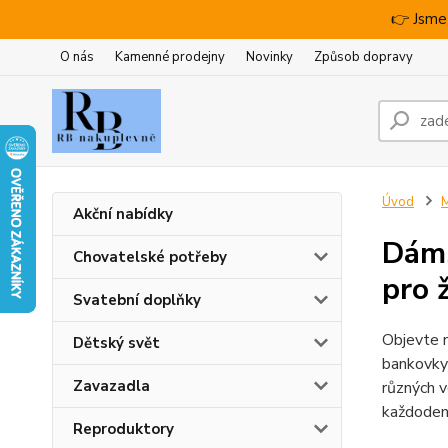
👉 Jsme
O nás
Kamenné prodejny
Novinky
Způsob dopravy
Úvod
M
Akční nabídky
Dáms
Chovatelské potřeby
pro 
Svatební doplňky
Objevte n
Dětský svět
bankovky 
Zavazadla
různých v
každodenn
Reproduktory