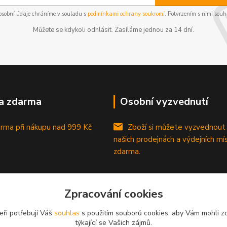
osobní údaje chráníme v souladu s
podmínkami ochrany soukromí
. Potvrzením s nimi souhl
Můžete se kdykoli odhlásit. Zasíláme jednou za 14 dní.
a zdarma
Osobní vyzvednutí
rma při nákupu
nad 999 Kč
Zboží si můžete vyzvednout
našich prodejnách a výdejních mí
zdarma.
Zpracování cookies
eři potřebují Váš
souhlas
s použitím souborů cookies, aby Vám mohli z
týkající se Vašich zájmů.