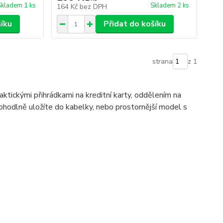
Skladem 1 ks
Skladem 2 ks
164 Kč
bez DPH
šíku
Přidat do košíku
strana
z 1
ktickými přihrádkami na kreditní karty, oddělením na
ohodlně uložíte do kabelky, nebo prostornější model s