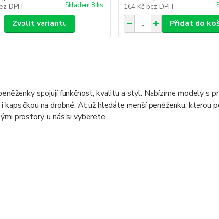
Skladem 8 ks
ez DPH
164 Kč
bez DPH
Zvolit variantu
Přidat do ko
něženky spojují funkčnost, kvalitu a styl. Nabízíme modely s pra
i kapsičkou na drobné. Ať už hledáte menší peněženku, kterou p
nými prostory, u nás si vyberete.