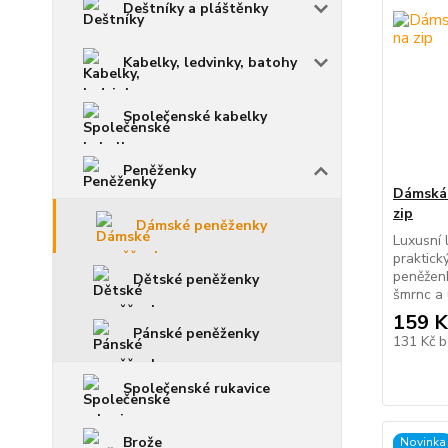
Deštníky a pláštěnky
Kabelky, ledvinky, batohy
Společenské kabelky
Peněženky
Dámská 
zip
Dámské peněženky
Luxusní 
praktick
peněžen
Dětské peněženky
šmrnc a 
159 K
Pánské peněženky
131 Kč
b
Společenské rukavice
Brože
Novinka