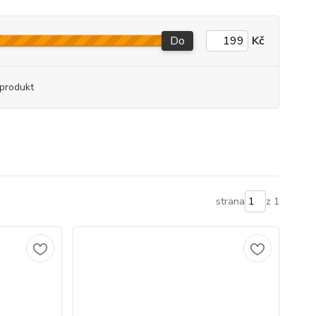
Do
Kč
produkt
strana
z 1