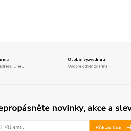
arma
Osobní vyzvednutí
adresu One...
Osobní odběr zdarma...
epropásněte novinky, akce a slev
Přihlásit se