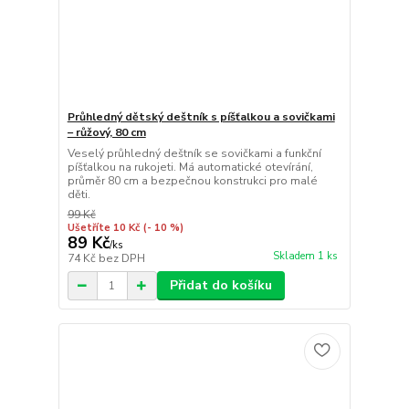
Průhledný dětský deštník s píšťalkou a sovičkami
– růžový, 80 cm
Veselý průhledný deštník se sovičkami a funkční
píšťalkou na rukojeti. Má automatické otevírání,
průměr 80 cm a bezpečnou konstrukci pro malé
děti.
99 Kč
Ušetříte 10 Kč
(- 10 %)
89 Kč
/
ks
Skladem 1 ks
74 Kč
bez DPH
Přidat do košíku