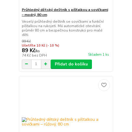
Průhledný dětský deštník s píšťalkou a sovičkami
– modrý, 80 cm
Veselý průhledný deštník se sovičkami a funkční
píšťalkou na rukojeti. Má automatické otevírání,
průměr 80 cm a bezpečnou konstrukci pro malé
děti.
99 Kč
Ušetříte 10 Kč
(- 10 %)
89 Kč
/
ks
Skladem 1 ks
74 Kč
bez DPH
Přidat do košíku