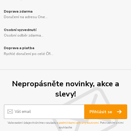
Doprava zdarma
Doručení na adresu One...
Osobní vyzvednutí
Osobní odběr zdarma...
Doprava a platba
Rychlé doručení po celé ČR...
Nepropásněte novinky, akce a
slevy!
Přihlásit se
Vaše osobní údaje chráníme v souladu s
podmínkami ochrany soukromí
. Potvrzením s nimi
souhlasíte.