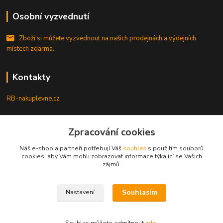
Osobní vyzvednutí
Zboží si můžete vyzvednout na našich prodejnách a výdejních
místech zdarma.
Kontakty
RB-nakuplevne.cz
Zákaznická podpora
+420 222722421
Zpracování cookies
(Po-Pá, 8-17 hod.)
Náš e-shop a partneři potřebují Váš
souhlas
s použitím souborů
cookies, aby Vám mohli zobrazovat informace týkající se Vašich
info@rb-nakuplevne.cz
zájmů.
Souhlasím
Nastavení