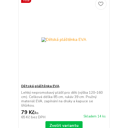
Akce
Dětská pláštěnka EVA
Lehký nepromokavý plášť pro děti (výška 120–160
cm). Celková délka 85 cm, rukáv 39 cm. Pružný
materiál EVA, zapínání na druky a kapuce se
šňůrkou.
79 Kč
/
ks
Skladem 14 ks
65 Kč
bez DPH
Zvolit variantu