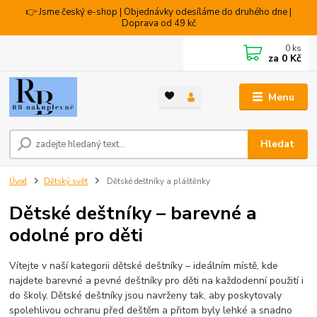
👉 Jsme český e-shop | Objednávky odesíláme do druhého dne |
Doprava od 49 kč
0
ks
za
0 Kč
Menu
Hledat
Úvod
Dětský svět
Dětské deštníky a pláštěnky
Dětské deštníky – barevné a
odolné pro děti
Vítejte v naší kategorii dětské deštníky – ideálním místě, kde
najdete barevné a pevné deštníky pro děti na každodenní použití i
do školy. Dětské deštníky jsou navrženy tak, aby poskytovaly
spolehlivou ochranu před deštěm a přitom byly lehké a snadno