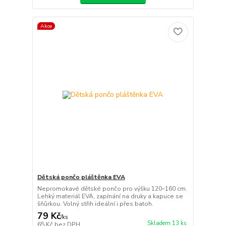
Akce
Dětská pončo pláštěnka EVA
Nepromokavé dětské pončo pro výšku 120–160 cm.
Lehký materiál EVA, zapínání na druky a kapuce se
šňůrkou. Volný střih ideální i přes batoh.
79 Kč
/
ks
Skladem 13 ks
65 Kč
bez DPH