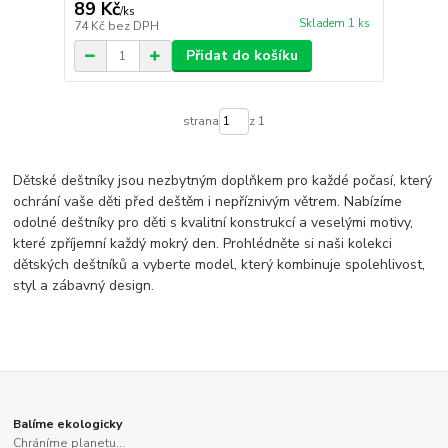
89 Kč
/
ks
Skladem 1 ks
74 Kč
bez DPH
Přidat do košíku
strana
z 1
Dětské deštníky jsou nezbytným doplňkem pro každé počasí, který
ochrání vaše děti před deštěm i nepříznivým větrem. Nabízíme
odolné deštníky pro děti s kvalitní konstrukcí a veselými motivy,
které zpříjemní každý mokrý den. Prohlédněte si naši kolekci
dětských deštníků a vyberte model, který kombinuje spolehlivost,
styl a zábavný design.
Balíme ekologicky
Chráníme planetu...