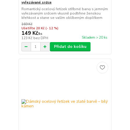
vyřezávané srdce
Romantický ocelový řetízek stříbrné barvy s jemným
vyřezávaným srdcem vkusně podtrhne ženskou
křehkost a stane se vaším oblíbeným doplňkem
169 Kč
Ušetříte 20 Kč
(- 12 %)
149 Kč
/
ks
Skladem > 20 ks
123 Kč
bez DPH
Přidat do košíku