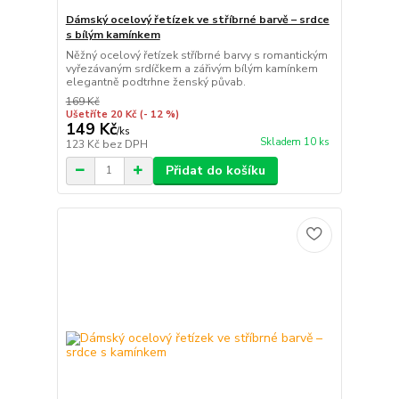
Dámský ocelový řetízek ve stříbrné barvě – srdce
s bílým kamínkem
Něžný ocelový řetízek stříbrné barvy s romantickým
vyřezávaným srdíčkem a zářivým bílým kamínkem
elegantně podtrhne ženský půvab.
169 Kč
Ušetříte 20 Kč
(- 12 %)
149 Kč
/
ks
Skladem 10 ks
123 Kč
bez DPH
Přidat do košíku