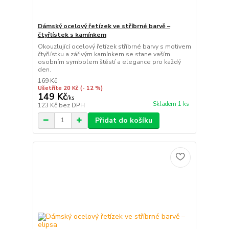
Dámský ocelový řetízek ve stříbrné barvě –
čtyřlístek s kamínkem
Okouzlující ocelový řetízek stříbrné barvy s motivem
čtyřlístku a zářivým kamínkem se stane vaším
osobním symbolem štěstí a elegance pro každý
den.
169 Kč
Ušetříte 20 Kč
(- 12 %)
149 Kč
/
ks
Skladem 1 ks
123 Kč
bez DPH
Přidat do košíku