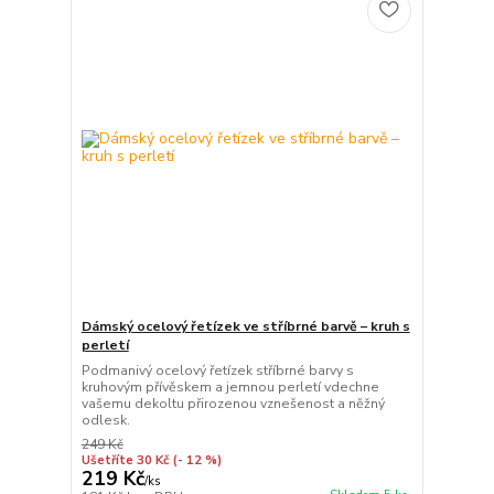
Dámský ocelový řetízek ve stříbrné barvě – kruh s
perletí
Podmanivý ocelový řetízek stříbrné barvy s
kruhovým přívěskem a jemnou perletí vdechne
vašemu dekoltu přirozenou vznešenost a něžný
odlesk.
249 Kč
Ušetříte 30 Kč
(- 12 %)
219 Kč
/
ks