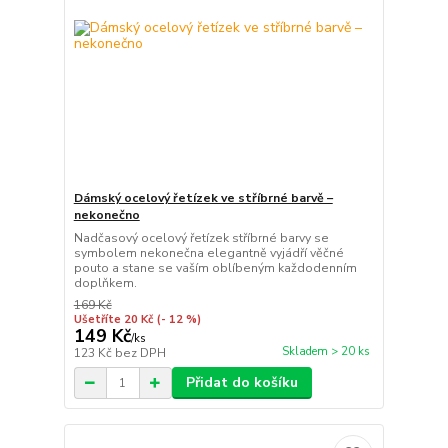
Dámský ocelový řetízek ve stříbrné barvě –
nekonečno
Nadčasový ocelový řetízek stříbrné barvy se
symbolem nekonečna elegantně vyjádří věčné
pouto a stane se vaším oblíbeným každodenním
doplňkem.
169 Kč
Ušetříte 20 Kč
(- 12 %)
149 Kč
/
ks
Skladem > 20 ks
123 Kč
bez DPH
Přidat do košíku