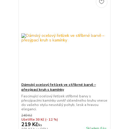
Dámský ocelový řetízek ve stříbrné barvě –
přesýpací kruh s kamínky
Fascinující ocelový řetízek stříbrné barvy s
přesýpacími kamínky uvnitř skleněného kruhu vnese
do vašeho stylu neustálý pohyb, lesk a hravou
eleganci.
249 Kč
Ušetříte 30 Kč
(- 12 %)
219 Kč
/
ks
Skladem 6 ks