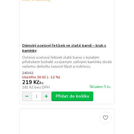
Dámský ocelový řetízek ve zlaté barvě – kruh s
kamínky
Oslnivý ocelový řetízek zlaté barvy s kulatým
přívěskem bohatě osázeným zářivými kamínky dodá
vašemu dekoltu luxusní třpyt a noblesu.
249 Kč
Ušetříte 30 Kč
(- 12 %)
219 Kč
/
ks
Skladem 5 ks
181 Kč
bez DPH
Přidat do košíku