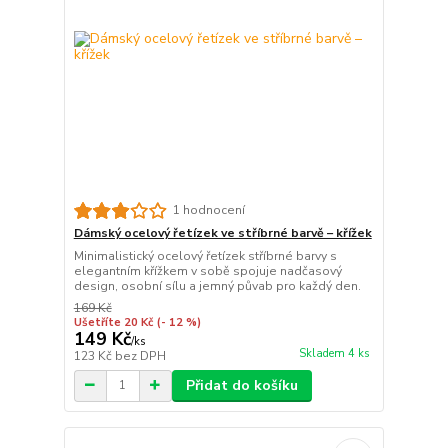
1 hodnocení
Dámský ocelový řetízek ve stříbrné barvě – křížek
Minimalistický ocelový řetízek stříbrné barvy s
elegantním křížkem v sobě spojuje nadčasový
design, osobní sílu a jemný půvab pro každý den.
169 Kč
Ušetříte 20 Kč
(- 12 %)
149 Kč
/
ks
Skladem 4 ks
123 Kč
bez DPH
Přidat do košíku