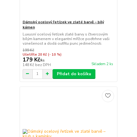
Dámský ocelový řetízek ve zlaté barvě – bílý
kámen
Luxusní ocelový řetízek zlaté barvy s čtvercovým
bílým kamenem v elegantní mřížce podtrhne vaši
vznešenost a dodá outfitu punc jedinečnosti.
199 Kč
Ušetříte 20 Kč
(- 10 %)
179 Kč
/
ks
Skladem 2 ks
148 Kč
bez DPH
Přidat do košíku