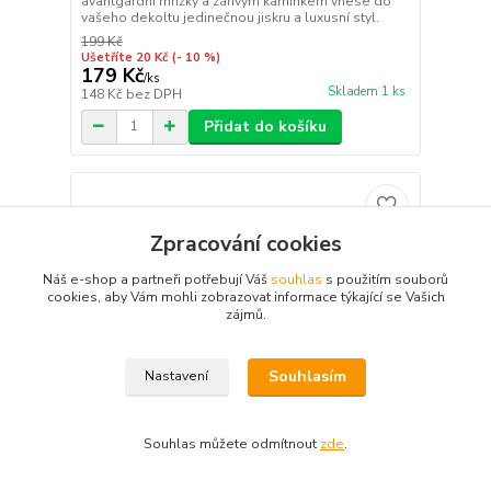
avantgardní mřížky a zářivým kamínkem vnese do
vašeho dekoltu jedinečnou jiskru a luxusní styl.
199 Kč
Ušetříte 20 Kč
(- 10 %)
179 Kč
/
ks
Skladem 1 ks
148 Kč
bez DPH
Přidat do košíku
Zpracování cookies
Náš e-shop a partneři potřebují Váš
souhlas
s použitím souborů
cookies, aby Vám mohli zobrazovat informace týkající se Vašich
zájmů.
Souhlasím
Nastavení
Souhlas můžete odmítnout
zde
.