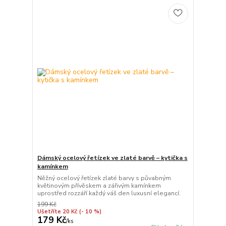
Dámský ocelový řetízek ve zlaté barvě – kytička s
kamínkem
Něžný ocelový řetízek zlaté barvy s půvabným
květinovým přívěskem a zářivým kamínkem
uprostřed rozzáří každý váš den luxusní elegancí.
199 Kč
Ušetříte 20 Kč
(- 10 %)
179 Kč
/
ks