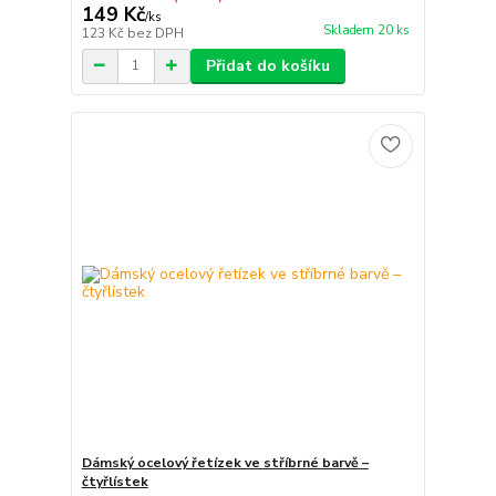
149 Kč
/
ks
Skladem 20 ks
123 Kč
bez DPH
Přidat do košíku
Dámský ocelový řetízek ve stříbrné barvě –
čtyřlístek