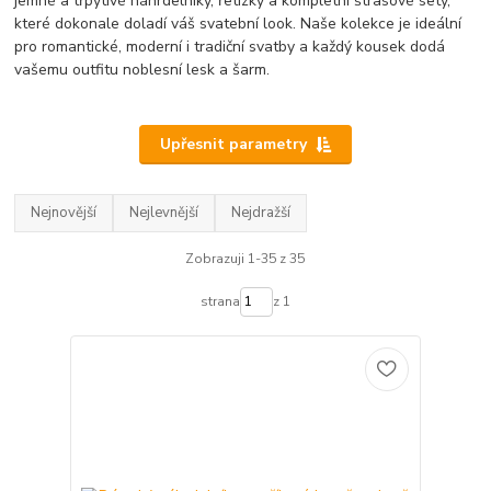
jemné a třpytivé náhrdelníky, řetízky a kompletní štrasové sety,
které dokonale doladí váš svatební look. Naše kolekce je ideální
pro romantické, moderní i tradiční svatby a každý kousek dodá
vašemu outfitu noblesní lesk a šarm.
Upřesnit parametry
Nejnovější
Nejlevnější
Nejdražší
Zobrazuji 1-35 z 35
strana
z 1