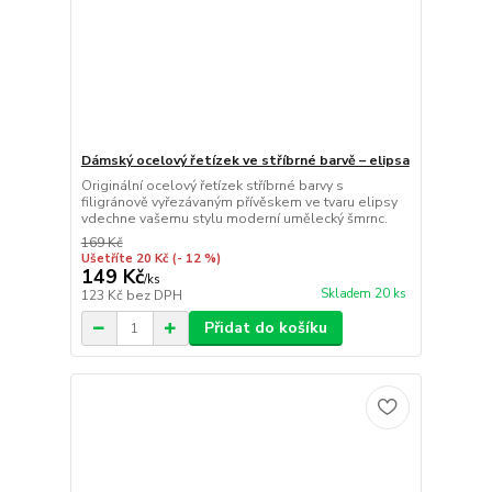
Dámský ocelový řetízek ve stříbrné barvě – elipsa
Originální ocelový řetízek stříbrné barvy s
filigránově vyřezávaným přívěskem ve tvaru elipsy
vdechne vašemu stylu moderní umělecký šmrnc.
169 Kč
Ušetříte 20 Kč
(- 12 %)
149 Kč
/
ks
Skladem 20 ks
123 Kč
bez DPH
Přidat do košíku