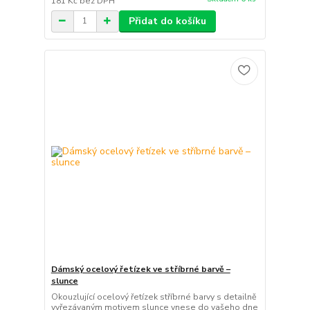
181 Kč
bez DPH
Přidat do košíku
Dámský ocelový řetízek ve stříbrné barvě –
slunce
Okouzlující ocelový řetízek stříbrné barvy s detailně
vyřezávaným motivem slunce vnese do vašeho dne