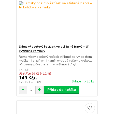
Dámský ocelový řetízek ve stříbrné barvě – tři
kytičky s kamínky
Romantický ocelový řetízek stříbrné barvy se třemi
kytičkami a zářivými kamínky dodá vašemu dekoltu
přirozený půvab a jemný květinový třpyt.
169 Kč
Ušetříte 20 Kč
(- 12 %)
149 Kč
/
ks
Skladem > 20 ks
123 Kč
bez DPH
Přidat do košíku