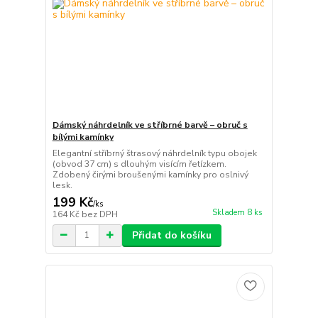
Dámský náhrdelník ve stříbrné barvě – obruč s
bílými kamínky
Elegantní stříbrný štrasový náhrdelník typu obojek
(obvod 37 cm) s dlouhým visícím řetízkem.
Zdobený čirými broušenými kamínky pro oslnivý
lesk.
199 Kč
/
ks
Skladem 8 ks
164 Kč
bez DPH
Přidat do košíku