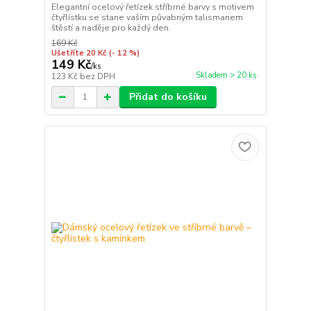
Elegantní ocelový řetízek stříbrné barvy s motivem
čtyřlístku se stane vaším půvabným talismanem
štěstí a naděje pro každý den.
169 Kč
Ušetříte 20 Kč
(- 12 %)
149 Kč
/
ks
Skladem > 20 ks
123 Kč
bez DPH
Přidat do košíku