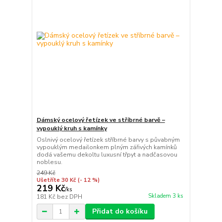
Dámský ocelový řetízek ve stříbrné barvě –
vypouklý kruh s kamínky
Oslnivý ocelový řetízek stříbrné barvy s půvabným
vypouklým medailonkem plným zářivých kamínků
dodá vašemu dekoltu luxusní třpyt a nadčasovou
noblesu.
249 Kč
Ušetříte 30 Kč
(- 12 %)
219 Kč
/
ks
Skladem 3 ks
181 Kč
bez DPH
Přidat do košíku