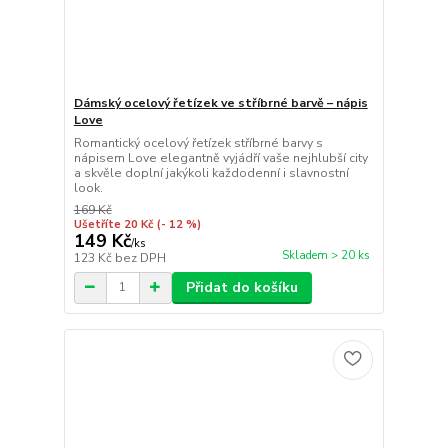
Dámský ocelový řetízek ve stříbrné barvě – nápis
Love
Romantický ocelový řetízek stříbrné barvy s
nápisem Love elegantně vyjádří vaše nejhlubší city
a skvěle doplní jakýkoli každodenní i slavnostní
look.
169 Kč
Ušetříte 20 Kč
(- 12 %)
149 Kč
/
ks
Skladem > 20 ks
123 Kč
bez DPH
Přidat do košíku