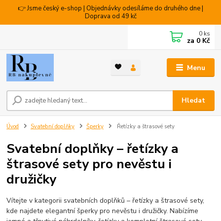
👉 Jsme český e-shop | Objednávky odesíláme do druhého dne |
Doprava od 49 kč
0
ks
za
0 Kč
Menu
Hledat
Úvod
Svatební doplňky
Šperky
Řetízky a štrasové sety
Svatební doplňky – řetízky a
štrasové sety pro nevěstu i
družičky
Vítejte v kategorii svatebních doplňků – řetízky a štrasové sety,
kde najdete elegantní šperky pro nevěstu i družičky. Nabízíme