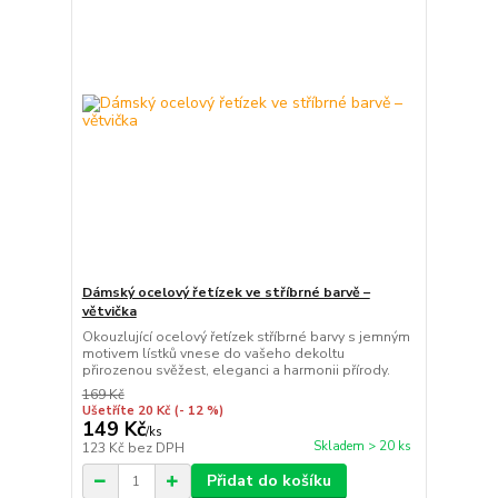
Dámský ocelový řetízek ve stříbrné barvě –
větvička
Okouzlující ocelový řetízek stříbrné barvy s jemným
motivem lístků vnese do vašeho dekoltu
přirozenou svěžest, eleganci a harmonii přírody.
169 Kč
Ušetříte 20 Kč
(- 12 %)
149 Kč
/
ks
Skladem > 20 ks
123 Kč
bez DPH
Přidat do košíku