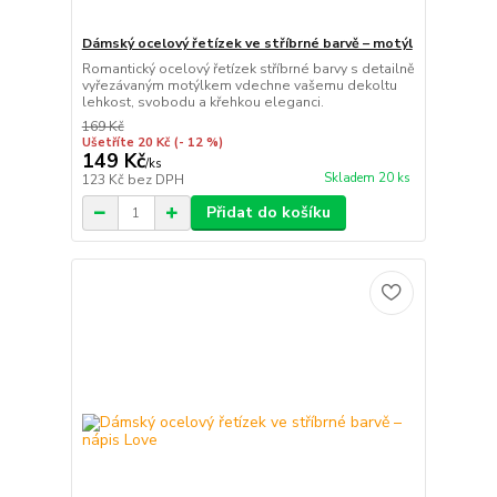
Dámský ocelový řetízek ve stříbrné barvě – motýl
Romantický ocelový řetízek stříbrné barvy s detailně
vyřezávaným motýlkem vdechne vašemu dekoltu
lehkost, svobodu a křehkou eleganci.
169 Kč
Ušetříte 20 Kč
(- 12 %)
149 Kč
/
ks
Skladem 20 ks
123 Kč
bez DPH
Přidat do košíku