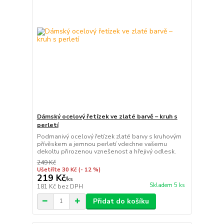
Dámský ocelový řetízek ve zlaté barvě – kruh s
perletí
Podmanivý ocelový řetízek zlaté barvy s kruhovým
přívěskem a jemnou perletí vdechne vašemu
dekoltu přirozenou vznešenost a hřejivý odlesk.
249 Kč
Ušetříte 30 Kč
(- 12 %)
219 Kč
/
ks
Skladem 5 ks
181 Kč
bez DPH
Přidat do košíku