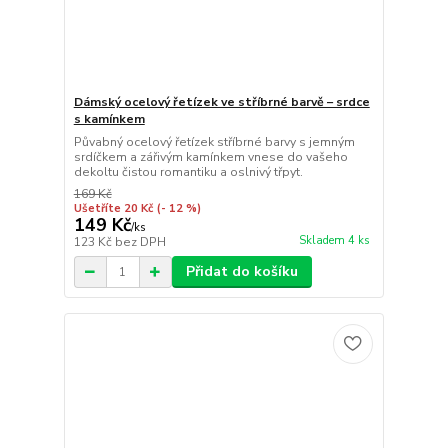
Dámský ocelový řetízek ve stříbrné barvě – srdce
s kamínkem
Půvabný ocelový řetízek stříbrné barvy s jemným
srdíčkem a zářivým kamínkem vnese do vašeho
dekoltu čistou romantiku a oslnivý třpyt.
169 Kč
Ušetříte 20 Kč
(- 12 %)
149 Kč
/
ks
Skladem 4 ks
123 Kč
bez DPH
Přidat do košíku