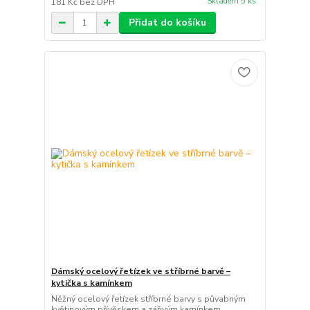
Skladem 5 ks
181 Kč
bez DPH
Přidat do košíku
Dámský ocelový řetízek ve stříbrné barvě –
kytička s kamínkem
Něžný ocelový řetízek stříbrné barvy s půvabným
květinovým přívěskem a zářivým kamínkem