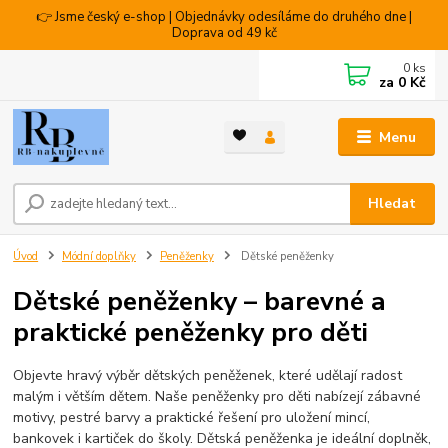
👉 Jsme český e-shop | Objednávky odesíláme do druhého dne |
Doprava od 49 kč
0
ks
za
0 Kč
Menu
Hledat
Úvod
Módní doplňky
Peněženky
Dětské peněženky
Dětské peněženky – barevné a
praktické peněženky pro děti
Objevte hravý výběr dětských peněženek, které udělají radost
malým i větším dětem. Naše peněženky pro děti nabízejí zábavné
motivy, pestré barvy a praktické řešení pro uložení mincí,
bankovek i kartiček do školy. Dětská peněženka je ideální doplněk,