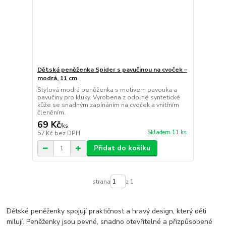
Dětská peněženka Spider s pavučinou na cvoček –
modrá, 11 cm
Stylová modrá peněženka s motivem pavouka a
pavučiny pro kluky. Vyrobena z odolné syntetické
kůže se snadným zapínáním na cvoček a vnitřním
členěním.
69 Kč
/
ks
Skladem 11 ks
57 Kč
bez DPH
Přidat do košíku
strana
z 1
Dětské peněženky spojují praktičnost a hravý design, který děti
milují. Peněženky jsou pevné, snadno otevřitelné a přizpůsobené