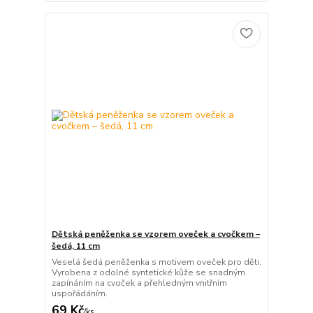
Dětská peněženka se vzorem oveček a cvočkem –
šedá, 11 cm
Veselá šedá peněženka s motivem oveček pro děti.
Vyrobena z odolné syntetické kůže se snadným
zapínáním na cvoček a přehledným vnitřním
uspořádáním.
69 Kč
/
ks