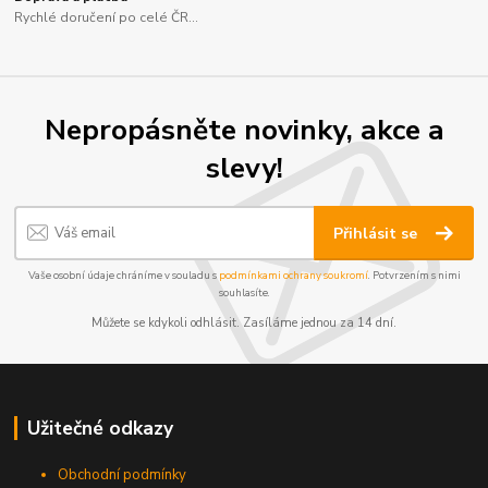
Rychlé doručení po celé ČR...
Nepropásněte novinky, akce a
slevy!
Přihlásit se
Vaše osobní údaje chráníme v souladu s
podmínkami ochrany soukromí
. Potvrzením s nimi
souhlasíte.
Můžete se kdykoli odhlásit. Zasíláme jednou za 14 dní.
Užitečné odkazy
Obchodní podmínky