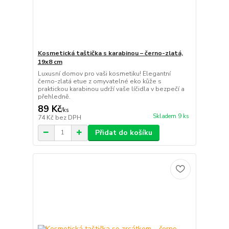
Kosmetická taštička s karabinou – černo-zlatá,
19x8 cm
Luxusní domov pro vaši kosmetiku! Elegantní
černo-zlatá etue z omyvatelné eko kůže s
praktickou karabinou udrží vaše líčidla v bezpečí a
přehledně.
89 Kč
/
ks
Skladem 9 ks
74 Kč
bez DPH
Přidat do košíku