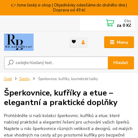
👉 Jsme český e-shop | Objednávky odesíláme do druhého dne |
Doprava od 49 kč
0
ks
za
0 Kč
Menu
Hledat
Úvod
Šperky
Šperkovnice, kufříky, kosmetické tašky
Šperkovnice, kufříky a etue –
elegantní a praktické doplňky
Prohlédněte si naši kolekci šperkovnic, kufříků a etue, které
nabízejí praktické a elegantní řešení pro uchování vašich šperků.
Najdete u nás šperkovnice různých velikostí a designů, od malých
etue vhodných na cesty až po prostorné kufříky pro bezpečné