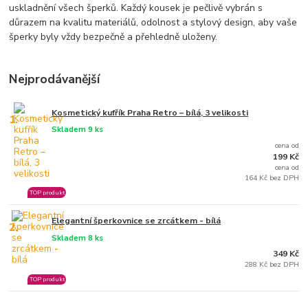
uskladnění všech šperků. Každý kousek je pečlivě vybrán s
důrazem na kvalitu materiálů, odolnost a stylový design, aby vaše
šperky byly vždy bezpečně a přehledně uloženy.
Nejprodávanější
Kosmetický kufřík Praha Retro – bílá, 3 velikosti
1.
Skladem 9 ks
cena od
199 Kč
cena od
164 Kč bez DPH
TOP produkt
Elegantní šperkovnice se zrcátkem - bílá
2.
Skladem 8 ks
349 Kč
288 Kč bez DPH
TOP produkt