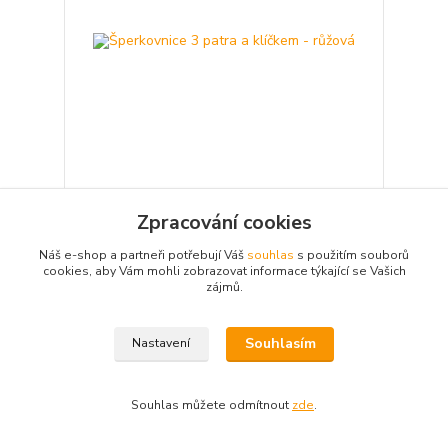
Šperkovnice 3 patra a klíčkem - růžová
Zpracování cookies
Něžný domov pro vaše šperky! Elegantní třípatrová
šperkovnice v růžové barvě se zlatým kováním
Náš e-shop a partneři potřebují Váš
souhlas
s použitím souborů
zajistí bezpečné a přehledné uložení všech
pokladů.
cookies, aby Vám mohli zobrazovat informace týkající se Vašich
zájmů.
599 Kč
/
ks
Skladem 1 ks
495 Kč
bez DPH
Přidat do košíku
Souhlasím
Nastavení
Souhlas můžete odmítnout
zde
.