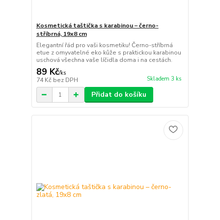
Kosmetická taštička s karabinou – černo-
stříbrná, 19x8 cm
Elegantní řád pro vaši kosmetiku! Černo-stříbrná
etue z omyvatelné eko kůže s praktickou karabinou
uschová všechna vaše líčidla doma i na cestách.
89 Kč
/
ks
Skladem 3 ks
74 Kč
bez DPH
Přidat do košíku