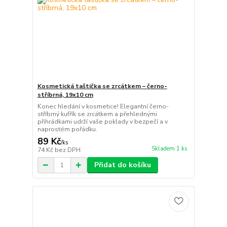
Kosmetická taštička se zrcátkem – černo-
stříbrná, 19x10 cm
Konec hledání v kosmetice! Elegantní černo-
stříbrný kufřík se zrcátkem a přehlednými
přihrádkami udrží vaše poklady v bezpečí a v
naprostém pořádku.
89 Kč
/
ks
Skladem 1 ks
74 Kč
bez DPH
Přidat do košíku