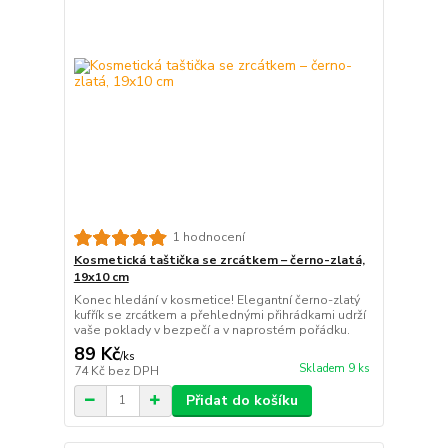
1 hodnocení
Kosmetická taštička se zrcátkem – černo-zlatá,
19x10 cm
Konec hledání v kosmetice! Elegantní černo-zlatý
kufřík se zrcátkem a přehlednými přihrádkami udrží
vaše poklady v bezpečí a v naprostém pořádku.
89 Kč
/
ks
Skladem 9 ks
74 Kč
bez DPH
Přidat do košíku