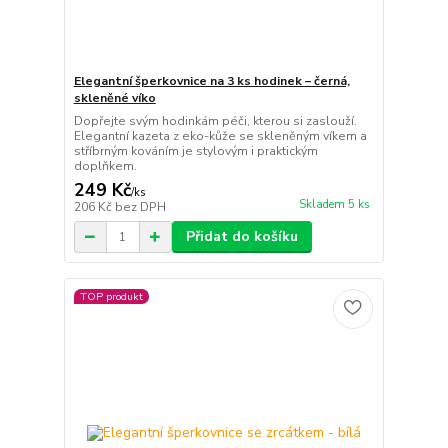
Elegantní šperkovnice na 3 ks hodinek – černá,
skleněné víko
Dopřejte svým hodinkám péči, kterou si zaslouží.
Elegantní kazeta z eko-kůže se skleněným víkem a
stříbrným kováním je stylovým i praktickým
doplňkem.
249 Kč
/
ks
Skladem 5 ks
206 Kč
bez DPH
Přidat do košíku
TOP produkt