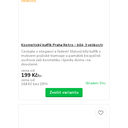
Kosmetický kufřík Praha Retro – bílá, 3 velikosti
Cestujte s elegancí a řádem! Stylový bílý kufřík s
motivem pražské tramvaje a památek bezpečně
uschová vaši kosmetiku i šperky doma i na
dovolené.
cena od
199 Kč
/
ks
cena od
Skladem 9 ks
164 Kč
bez DPH
Zvolit variantu