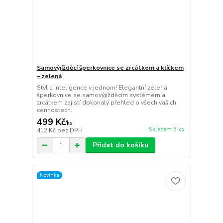
Samovýjížděcí šperkovnice se zrcátkem a klíčkem
– zelená
Styl a inteligence v jednom! Elegantní zelená
šperkovnice se samovýjížděcím systémem a
zrcátkem zajistí dokonalý přehled o všech vašich
cennostech.
499 Kč
/
ks
Skladem 5 ks
412 Kč
bez DPH
Přidat do košíku
Novinka