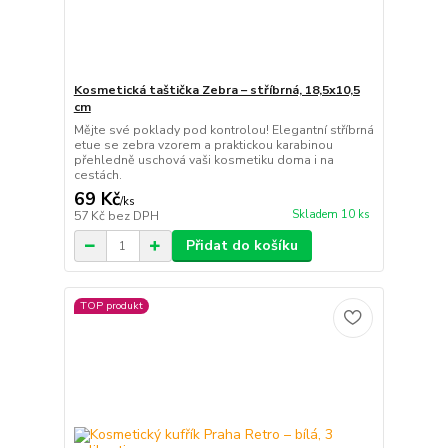
Kosmetická taštička Zebra – stříbrná, 18,5x10,5
cm
Mějte své poklady pod kontrolou! Elegantní stříbrná
etue se zebra vzorem a praktickou karabinou
přehledně uschová vaši kosmetiku doma i na
cestách.
69 Kč
/
ks
Skladem 10 ks
57 Kč
bez DPH
Přidat do košíku
TOP produkt