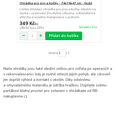
Ohrádka pro psy a kočky - 74x74x47 cm - šedá
Lehká skládací ohrádka pro psy a kočky. Ideální na
doma i cestování. Prodyšná síťovina, odnímatelná
střecha a snadná manipulace v jednom.
349 Kč
/
ks
Skladem 4 ks
288 Kč
bez DPH
Přidat do košíku
strana
z 1
Naše ohrádky jsou také
ideální volbou pro zvířata po operacích a
v rekonvalescenci
, kdy je nutné omezit jejich pohyb, ale zároveň
jim dopřát výhled a kontakt s okolím. Díky odolnému
a
omyvatelnému materiálu
je údržba hračkou. Dopřejte svému
parťákovi klidný prostor pro zotavení s ohrádkami od RB-
nakuplevne.cz.