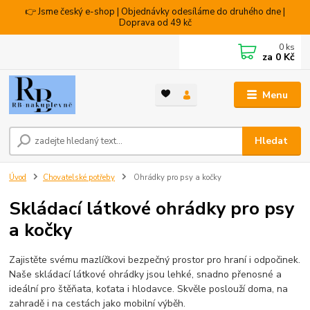
👉 Jsme český e-shop | Objednávky odesíláme do druhého dne |
Doprava od 49 kč
0
ks
za
0 Kč
Menu
Hledat
Úvod
Chovatelské potřeby
Ohrádky pro psy a kočky
Skládací látkové ohrádky pro psy
a kočky
Zajistěte svému mazlíčkovi bezpečný prostor pro hraní i odpočinek.
Naše
skládací látkové ohrádky
jsou lehké, snadno přenosné a
ideální pro štěňata, koťata i hlodavce. Skvěle poslouží doma, na
zahradě i na cestách jako mobilní výběh.