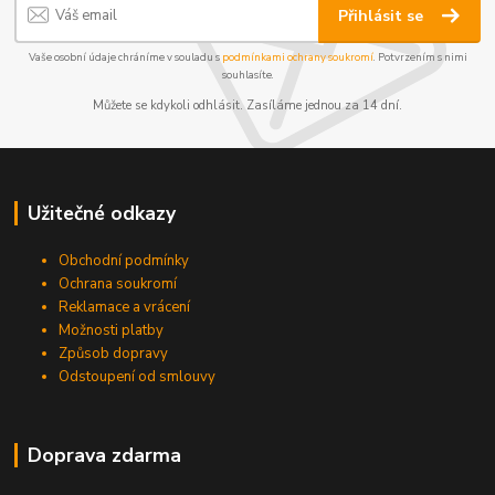
Přihlásit se
Vaše osobní údaje chráníme v souladu s
podmínkami ochrany soukromí
. Potvrzením s nimi
souhlasíte.
Můžete se kdykoli odhlásit. Zasíláme jednou za 14 dní.
Užitečné odkazy
Obchodní podmínky
Ochrana soukromí
Reklamace a vrácení
Možnosti platby
Způsob dopravy
Odstoupení od smlouvy
Doprava zdarma