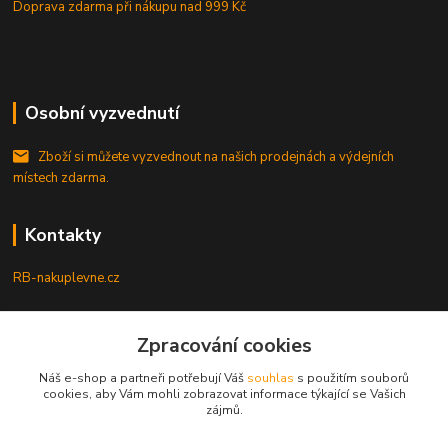
Doprava zdarma při nákupu
nad 999 Kč
Osobní vyzvednutí
Zboží si můžete vyzvednout na našich prodejnách a výdejních
místech zdarma.
Kontakty
RB-nakuplevne.cz
Zákaznická podpora
+420 222722421
Zpracování cookies
(Po-Pá, 8-17 hod.)
Náš e-shop a partneři potřebují Váš
souhlas
s použitím souborů
cookies, aby Vám mohli zobrazovat informace týkající se Vašich
info@rb-nakuplevne.cz
zájmů.