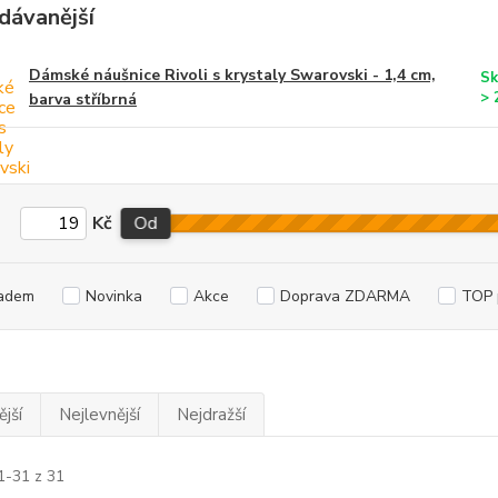
dávanější
Dámské náušnice Rivoli s krystaly Swarovski - 1,4 cm,
Sk
> 
barva stříbrná
Kč
Od
adem
Novinka
Akce
Doprava ZDARMA
TOP 
jší
Nejlevnější
Nejdražší
1-31 z 31