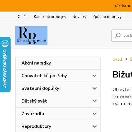
👉 Jsme
O nás
Kamenné prodejny
Novinky
Způsob dopravy
Úvod
Š
Akční nabídky
Bižu
Chovatelské potřeby
Svatební doplňky
Objevte n
i kruhové
Dětský svět
kvalitu m
Zavazadla
Reproduktory