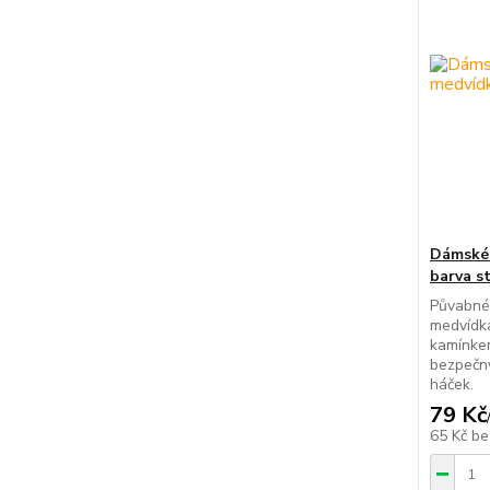
Dámské 
barva s
Půvabné 
medvídk
kamínkem
bezpečn
háček.
79 Kč
65 Kč
be