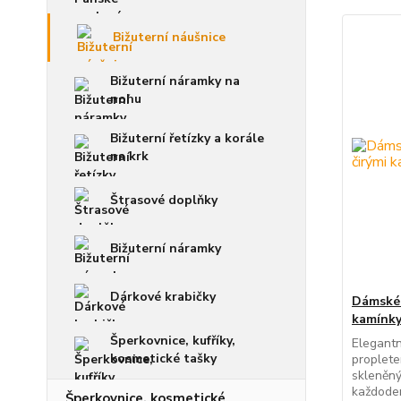
Bižuterní náušnice
Bižuterní náramky na
nohu
Bižuterní řetízky a korále
na krk
Štrasové doplňky
Bižuterní náramky
Dárkové krabičky
Dámské 
kamínky
Šperkovnice, kufříky,
Elegantn
kosmetické tašky
proplete
skleněný
každodenn
Šperkovnice, kosmetické