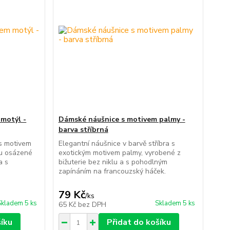
motýl -
Dámské náušnice s motivem palmy -
barva stříbrná
 s motivem
Elegantní náušnice v barvě stříbra s
ou osázené
exotickým motivem palmy, vyrobené z
a s
bižuterie bez niklu a s pohodlným
zapínáním na francouzský háček.
79 Kč
/
ks
Skladem 5 ks
Skladem 5 ks
65 Kč
bez DPH
šíku
Přidat do košíku