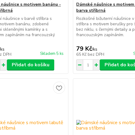
náušnice s motivem banánu -
Dámské náušnice s motivem 
tříbrná
barva stříbrná
í náušnice v barvě stříbra s
Rozkošné bižuterní náušnice v
motivem banánu, zdobené
stříbra s motivem berušky pro š
mi skleněnými kamínky a s
bez niklu, s černými detaily a 
ým zapínáním na francouzský
francouzským zapínáním.
79 Kč
/
ks
/
ks
Skladem 5 ks
z DPH
65 Kč
bez DPH
Přidat do košíku
Přidat do ko