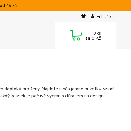
od 49 kč
Přihlášení
0
ks
za
0 Kč
ých doplňků pro ženy. Najdete u nás jemné puzetky, visací
. Každý kousek je pečlivě vybrán s důrazem na design,