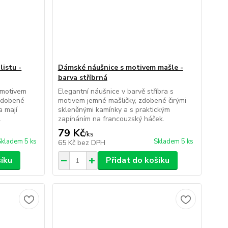
istu -
Dámské náušnice s motivem mašle -
barva stříbrná
 motivem
Elegantní náušnice v barvě stříbra s
 zdobené
motivem jemné mašličky, zdobené čirými
a mají
skleněnými kamínky a s praktickým
.
zapínáním na francouzský háček.
79 Kč
/
ks
Skladem 5 ks
Skladem 5 ks
65 Kč
bez DPH
šíku
Přidat do košíku