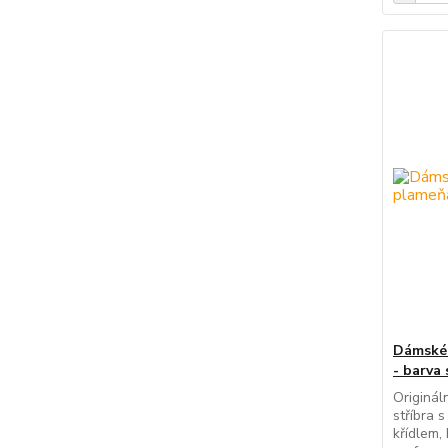
Dámské 
- barva 
Originál
stříbra 
křídlem,