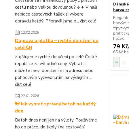
Chystáte se na víkendový pobyt, pracovní
Dámské 
cestu nebo velkou dovolenou? ✈️✈️ V naší
barva s
nabídce cestovních tašek si vybere
Elegantn
opravdu každý! Připravili jsme p...
číst celé
hravým 
třpytivý
12.02.2026
praktick
háček.
Doprava a platba – rychlé doručení po
79 Kč
celé ČR
65 Kč
be
Zajišťujeme rychlé doručení po celé České
republice za výhodné ceny. Vybrat si
můžete mezi doručením na adresu nebo
pohodlným vyzvednutím na výdejním ...
číst celé
22.01.2026
🎒 Jak vybrat správný batoh na každý
den
Batoh dnes není jen na výlety. Používáme
ho do práce, do školy i na cestování.