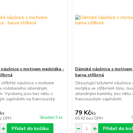
náušnice s motivem medvídka -
Dámské náušnice s motivem 
tříbrná
barva stříbrná
stříbřité náušnice s motivem
Okouzlující bižuterní náušnice
a ozdobeného skleněným
motýlka ve stříbrném tónu. Js
. Vyrobeny jsou bez niklu s
skleněnými kamínky, bez niklu 
ým zapínáním na francouzský
francouzským zapínáním.
79 Kč
/
ks
/
ks
Skladem 5 ks
z DPH
65 Kč
bez DPH
Přidat do košíku
Přidat do ko