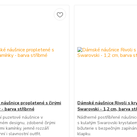
náušnice propletené s čirými
Dámské náušnice Rivoli s kr
 - barva stříbrné
Swarovski - 1,2 cm, barva st
í puzetové náušnice v
Nádherné postříbřené náušnice
ném designu, zdobené čirými
s kulatým Swarovski krystalem
mi kamínky, jemně rozzáří
bižuterie s bezpečným zapínán
í i slavnostní outfit.
klapku.