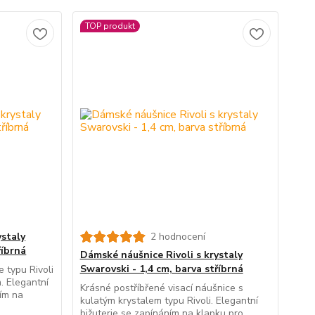
TOP produkt
ystaly
2 hodnocení
říbrná
Dámské náušnice Rivoli s krystaly
Swarovski - 1,4 cm, barva stříbrná
 typu Rivoli
. Elegantní
Krásné postříbřené visací náušnice s
ím na
kulatým krystalem typu Rivoli. Elegantní
bižuterie se zapínáním na klapku pro