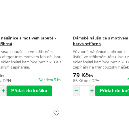
náušnice s motivem labutě -
Dámské náušnice s motivem l
tříbrná
barva stříbrná
visací náušnice ve stříbrném
Půvabné náušnice s přírodním
s elegantním motivem labutě. Jsou
lístků ve stříbrném tónu. Jsou
skleněnými kamínky, bez niklu a s
skleněnými kamínky, bez niklu 
zským zapínáním.
zapínání na francouzský háček
79 Kč
/
ks
/
ks
Skladem 5 ks
z DPH
65 Kč
bez DPH
Přidat do košíku
Přidat do ko