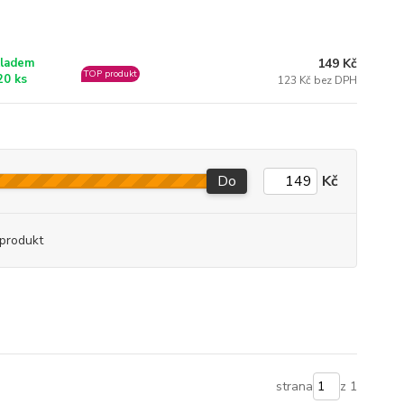
149 Kč
ladem
TOP produkt
20 ks
123 Kč bez DPH
Do
Kč
produkt
strana
z 1