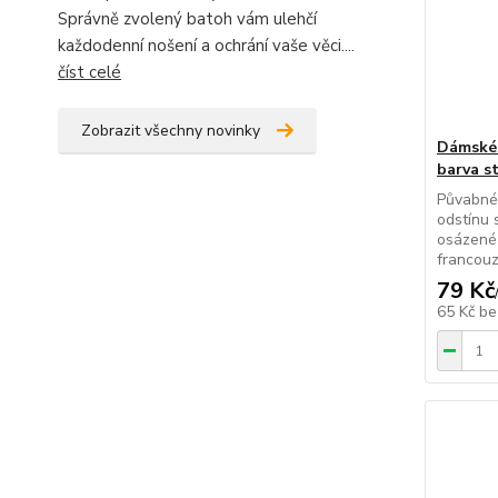
Správně zvolený batoh vám ulehčí
každodenní nošení a ochrání vaše věci....
číst celé
Zobrazit všechny novinky
Dámské 
barva s
Půvabné 
odstínu 
osázené 
francou
79 Kč
65 Kč
be