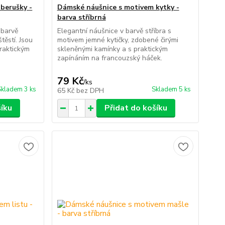
berušky -
Dámské náušnice s motivem kytky -
barva stříbrná
 barvě
Elegantní náušnice v barvě stříbra s
těstí. Jsou
motivem jemné kytičky, zdobené čirými
praktickým
skleněnými kamínky a s praktickým
zapínáním na francouzský háček.
79 Kč
/
ks
Skladem 3 ks
Skladem 5 ks
65 Kč
bez DPH
šíku
Přidat do košíku