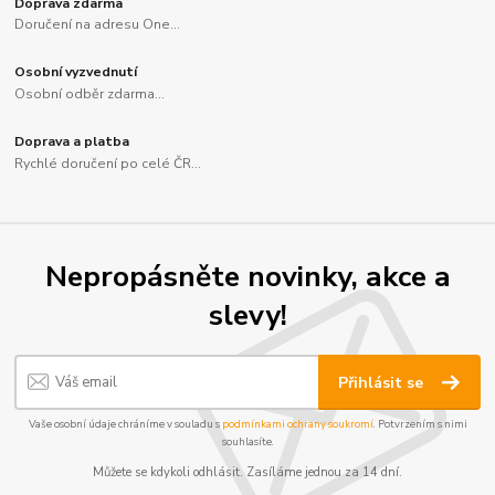
Doprava zdarma
Doručení na adresu One...
Osobní vyzvednutí
Osobní odběr zdarma...
Doprava a platba
Rychlé doručení po celé ČR...
Nepropásněte novinky, akce a
slevy!
Přihlásit se
Vaše osobní údaje chráníme v souladu s
podmínkami ochrany soukromí
. Potvrzením s nimi
souhlasíte.
Můžete se kdykoli odhlásit. Zasíláme jednou za 14 dní.