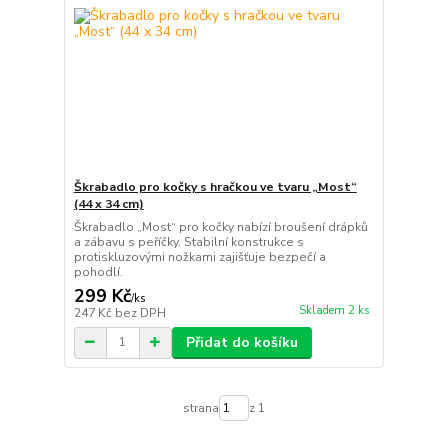
Škrabadlo pro kočky s hračkou ve tvaru „Most“
(44 x 34 cm)
Škrabadlo „Most“ pro kočky nabízí broušení drápků
a zábavu s peříčky. Stabilní konstrukce s
protiskluzovými nožkami zajišťuje bezpečí a
pohodlí.
299 Kč
/
ks
Skladem 2 ks
247 Kč
bez DPH
Přidat do košíku
strana
z 1