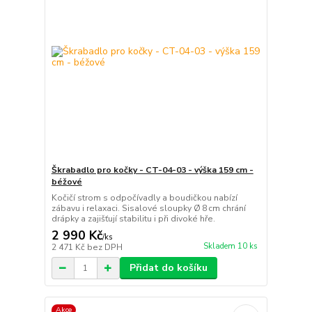
Škrabadlo pro kočky - CT-04-03 - výška 159 cm -
béžové
Kočičí strom s odpočívadly a boudičkou nabízí
zábavu i relaxaci. Sisalové sloupky Ø 8 cm chrání
drápky a zajišťují stabilitu i při divoké hře.
2 990 Kč
/
ks
Skladem 10 ks
2 471 Kč
bez DPH
Přidat do košíku
Akce