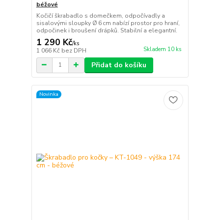
béžové
Kočičí škrabadlo s domečkem, odpočívadly a
sisalovými sloupky Ø 6 cm nabízí prostor pro hraní,
odpočinek i broušení drápků. Stabilní a elegantní.
1 290 Kč
/
ks
Skladem 10 ks
1 066 Kč
bez DPH
Přidat do košíku
Novinka