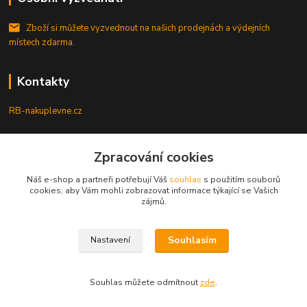
Zboží si můžete vyzvednout na našich prodejnách a výdejních
místech zdarma.
Kontakty
RB-nakuplevne.cz
Zákaznická podpora
+420 222722421
Zpracování cookies
(Po-Pá, 8-17 hod.)
Náš e-shop a partneři potřebují Váš
souhlas
s použitím souborů
cookies, aby Vám mohli zobrazovat informace týkající se Vašich
info@rb-nakuplevne.cz
zájmů.
Souhlasím
Nastavení
Souhlas můžete odmítnout
zde
.
Vytvořeno na
Eshop-rychle.cz