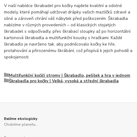
V naší nabídce škrabadel pro kočky najdete kvalitní a odolné
modely, které pomáhají udržovat drápky vašich mazlíčků zdravé a
silné a zároveň chrání váš nábytek před poškozením. Škrabadla
nabízíme v různých provedeních – od klasických stojatých
škrabadel s odpočívadly, přes škrabací sloupky až po horizontální
kartonová škrabadla a multifunkční kousky s hračkami. Každé
škrabadlo je navrženo tak, aby podněcovalo kočky ke hře,
protahování a přirozenému škrábání, což přispívá k jejich pohodě a
spokojenosti.
Multifunkční kočičí stromy | Škrabadlo, pelíšek a hra v jednom
Škrabadla pro kočky | Velká, vysoká a střední škrabadla
Balíme ekologicky
Chráníme planetu...