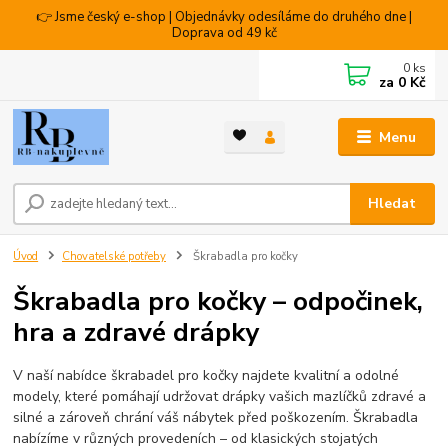
👉 Jsme český e-shop | Objednávky odesíláme do druhého dne |
Doprava od 49 kč
0
ks
za
0 Kč
Menu
Hledat
Úvod
Chovatelské potřeby
Škrabadla pro kočky
Škrabadla pro kočky – odpočinek,
hra a zdravé drápky
V naší nabídce škrabadel pro kočky najdete kvalitní a odolné
modely, které pomáhají udržovat drápky vašich mazlíčků zdravé a
silné a zároveň chrání váš nábytek před poškozením. Škrabadla
nabízíme v různých provedeních – od klasických stojatých