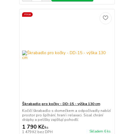
Akce
Škrabadlo pro kočky - DD-15 - výška 130 cm
Kočičí škrabadlo s domečkem a odpočívadly nabízí
prostor pro šplhání, hraní i relaxaci. Sisal chrání
drápky a pelíšky zajišťují pohodlí.
1 790 Kč
/
ks
Skladem 6 ks
1 479 Kč
bez DPH