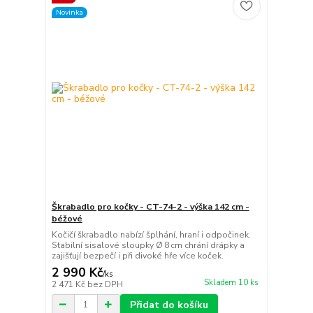
Novinka
Škrabadlo pro kočky - CT-74-2 - výška 142 cm -
béžové
Kočičí škrabadlo nabízí šplhání, hraní i odpočinek.
Stabilní sisalové sloupky Ø 8 cm chrání drápky a
zajišťují bezpečí i při divoké hře více koček.
2 990 Kč
/
ks
Skladem 10 ks
2 471 Kč
bez DPH
Přidat do košíku