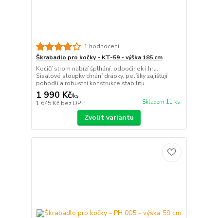
1 hodnocení
Škrabadlo pro kočky - KT-59 - výška 185 cm
Kočičí strom nabízí šplhání, odpočinek i hru.
Sisalové sloupky chrání drápky, pelíšky zajišťují
pohodlí a robustní konstrukce stabilitu.
1 990 Kč
/
ks
Skladem 11 ks
1 645 Kč
bez DPH
Zvolit variantu