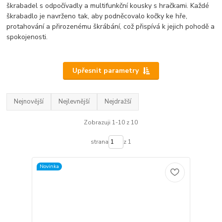
škrabadel s odpočívadly a multifunkční kousky s hračkami. Každé
škrabadlo je navrženo tak, aby podněcovalo kočky ke hře,
protahování a přirozenému škrábání, což přispívá k jejich pohodě a
spokojenosti.
Upřesnit parametry
Nejnovější
Nejlevnější
Nejdražší
Zobrazuji 1-10 z 10
strana
z 1
Novinka