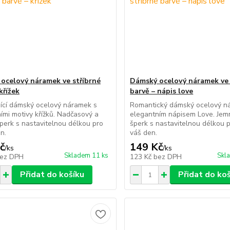
ocelový náramek ve stříbrné
Dámský ocelový náramek ve 
křížek
barvě – nápis love
ící dámský ocelový náramek s
Romantický dámský ocelový n
ími motivy křížků. Nadčasový a
elegantním nápisem Love. Jem
perk s nastavitelnou délkou pro
šperk s nastavitelnou délkou 
n.
váš den.
č
149 Kč
/
ks
/
ks
Skladem 11 ks
Skl
ez DPH
123 Kč
bez DPH
Přidat do košíku
Přidat do ko