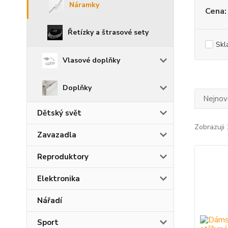
Náramky
Cena:
Řetízky a štrasové sety
Skl
Vlasové doplňky
Doplňky
Nejnově
Dětský svět
Zobrazuji 
Zavazadla
Reproduktory
Elektronika
Nářadí
Sport