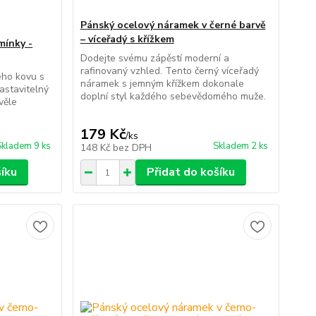
Pánský ocelový náramek v černé barvě
– víceřadý s křížkem
mínky -
Dodejte svému zápěstí moderní a
rafinovaný vzhled. Tento černý víceřadý
ého kovu s
náramek s jemným křížkem dokonale
nastavitelný
doplní styl každého sebevědomého muže.
věle
179 Kč
/
ks
Skladem 9 ks
Skladem 2 ks
148 Kč
bez DPH
šíku
Přidat do košíku