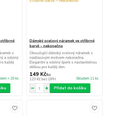
stříbrné
Dámský ocelový náramek ve stříbrné
barvě – nekonečno
áramek s
Okouzlující dámský ocelový náramek s
ný a odolný
nadčasovým motivem nekonečna.
pro každý
Elegantní a odolný šperk s nastavitelnou
délkou pro každý den.
149 Kč
/
ks
adem > 20 ks
Skladem 11 ks
123 Kč
bez DPH
šíku
Přidat do košíku