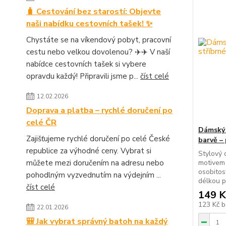
🧳 Cestování bez starostí: Objevte
naši nabídku cestovních tašek! ✨
Chystáte se na víkendový pobyt, pracovní
cestu nebo velkou dovolenou? ✈️✈️ V naší
nabídce cestovních tašek si vybere
opravdu každý! Připravili jsme p...
číst celé
12.02.2026
Doprava a platba – rychlé doručení po
celé ČR
Dámský 
Zajišťujeme rychlé doručení po celé České
barvě –
republice za výhodné ceny. Vybrat si
Stylový
můžete mezi doručením na adresu nebo
motivem
osobitos
pohodlným vyzvednutím na výdejním ...
délkou p
číst celé
149 K
123 Kč
b
22.01.2026
🎒 Jak vybrat správný batoh na každý