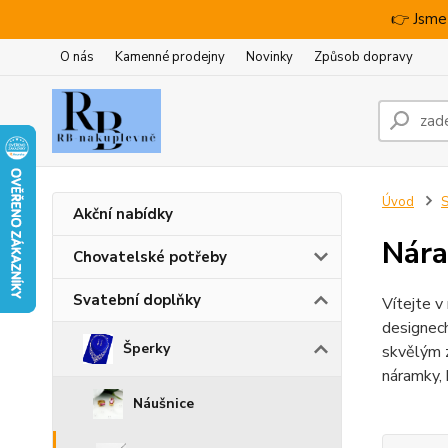
👉 Jsme
O nás
Kamenné prodejny
Novinky
Způsob dopravy
Úvod
S
Akční nabídky
Nára
Chovatelské potřeby
Svatební doplňky
Vítejte v
designech
Šperky
skvělým z
náramky, 
Náušnice