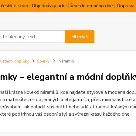
 český e-shop | Objednávky odesíláme do druhého dne | Doprava 
Hledat
vatební doplňky
Šperky
Náramky
mky – elegantní a módní doplňk
 naší krásné kolekci náramků, kde najdete stylové a moderní dop
 a materiálech – od jemných a elegantních, přes minimalistické 
působem, jak doladit váš outfit nebo udělat radost krásným dá
které podtrhnou váš osobní styl a zvýrazní krásu každého dne.