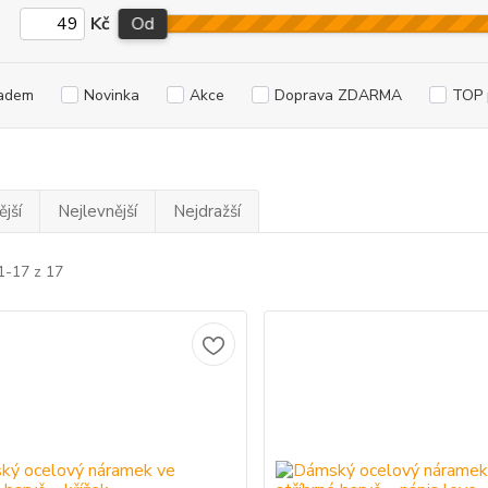
Kč
Od
adem
Novinka
Akce
Doprava ZDARMA
TOP 
jší
Nejlevnější
Nejdražší
1-17 z 17