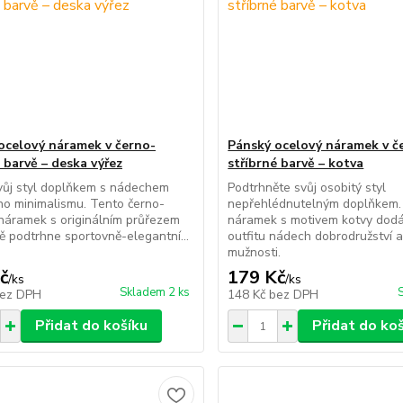
ocelový náramek v černo-
Pánský ocelový náramek v č
 barvě – deska výřez
stříbrné barvě – kotva
vůj styl doplňkem s nádechem
Podtrhněte svůj osobitý styl
o minimalismu. Tento černo-
nepřehlédnutelným doplňkem.
 náramek s originálním průřezem
náramek s motivem kotvy dod
ě podtrhne sportovně-elegantní...
outfitu nádech dobrodružství 
mužnosti.
č
179 Kč
/
ks
/
ks
Skladem 2 ks
ez DPH
148 Kč
bez DPH
Přidat do košíku
Přidat do ko