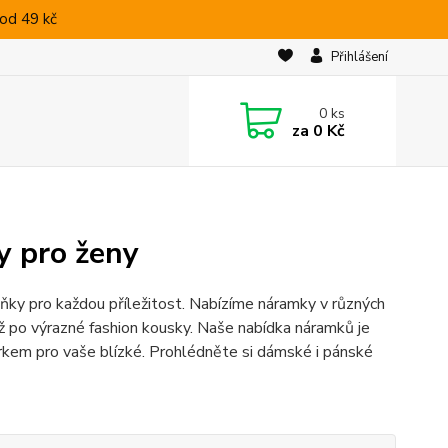
od 49 kč
Přihlášení
0
ks
za
0 Kč
y pro ženy
lňky pro každou příležitost. Nabízíme náramky v různých
až po výrazné fashion kousky. Naše nabídka náramků je
rkem pro vaše blízké. Prohlédněte si dámské i pánské