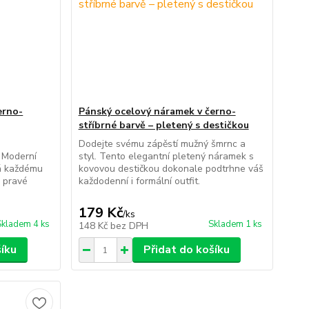
erno-
Pánský ocelový náramek v černo-
stříbrné barvě – pletený s destičkou
Dodejte svému zápěstí mužný šmrnc a
 Moderní
styl. Tento elegantní pletený náramek s
á každému
kovovou destičkou dokonale podtrhne váš
a pravé
každodenní i formální outfit.
179 Kč
/
ks
Skladem 4 ks
Skladem 1 ks
148 Kč
bez DPH
šíku
Přidat do košíku