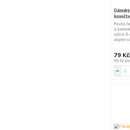
Dámský 
kosočtv
Pevný č
a kamínk
výšce 6 
doplní vá
79 Kč
65 Kč
be