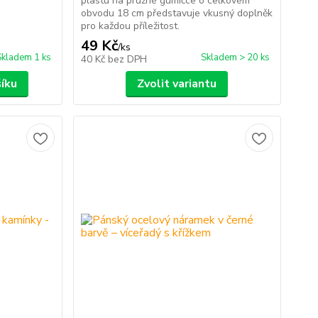
plastu na pružné gumičce o celkovém
obvodu 18 cm představuje vkusný doplněk
pro každou příležitost.
49 Kč
/
ks
Skladem 1 ks
Skladem > 20 ks
40 Kč
bez DPH
šíku
Zvolit variantu