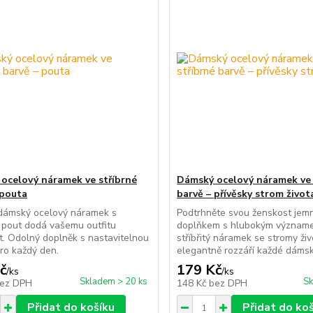
ocelový náramek ve stříbrné
Dámský ocelový náramek ve 
 pouta
barvě – přívěsky strom život
 dámský ocelový náramek s
Podtrhněte svou ženskost je
 pout dodá vašemu outfitu
doplňkem s hlubokým význam
t. Odolný doplněk s nastavitelnou
stříbřitý náramek se stromy ži
ro každý den.
elegantně rozzáří každé dámsk
č
179 Kč
/
ks
/
ks
Skladem > 20 ks
Sk
ez DPH
148 Kč
bez DPH
Přidat do košíku
Přidat do ko