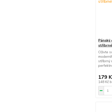
Pánský 
stříbrné
Oživte s
moderníh
stříbrný
perfektn
179 K
148 Kč
b