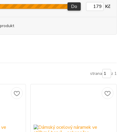
Do
Kč
produkt
strana
z 1