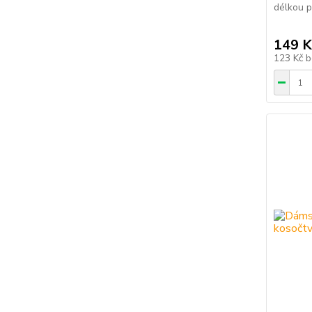
délkou p
149 K
123 Kč
b