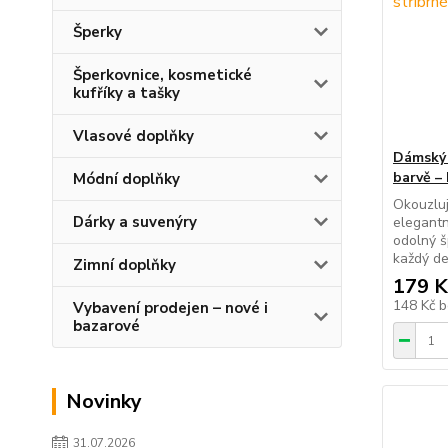
Šperky
Šperkovnice, kosmetické
kufříky a tašky
Vlasové doplňky
Dámský 
barvě – 
Módní doplňky
Okouzluj
Dárky a suvenýry
elegantn
odolný š
každý de
Zimní doplňky
179 K
148 Kč
b
Vybavení prodejen – nové i
bazarové
Novinky
31.07.2026