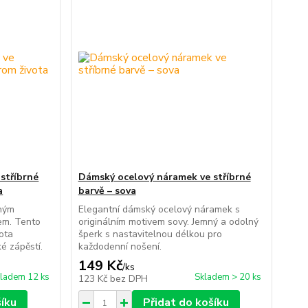
stříbrné
Dámský ocelový náramek ve stříbrné
a
barvě – sova
mným
Elegantní dámský ocelový náramek s
em. Tento
originálním motivem sovy. Jemný a odolný
vota
šperk s nastavitelnou délkou pro
é zápěstí.
každodenní nošení.
149 Kč
/
ks
ladem 12 ks
Skladem > 20 ks
123 Kč
bez DPH
šíku
Přidat do košíku