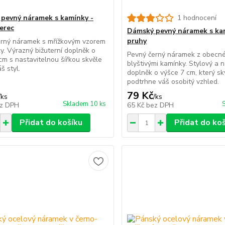
pevný náramek s kamínky -
1 hodnocení
erec
Dámský pevný náramek s ka
pruhy
erný náramek s mřížkovým vzorem
y. Výrazný bižuterní doplněk o
Pevný černý náramek z obecn
cm s nastavitelnou šířkou skvěle
blyštivými kamínky. Stylový a 
š styl.
doplněk o výšce 7 cm, který sk
podtrhne váš osobitý vzhled.
79 Kč
/
ks
/
ks
Skladem 10 ks
z DPH
65 Kč
bez DPH
Přidat do košíku
Přidat do ko