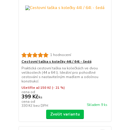
1 hodnocení
Cestovní taška s kolečky 44l / 64l - šedá
Praktická cestovní taška na kolečkách ve dvou
velikostech (44 a 64 l). Ideální pro pohodlné
cestování s nastavitelným madlem a odolnou
konstrukcí.
Ušetříte až 150 Kč
(- 21 %)
cena od
399 Kč
/
ks
cena od
Skladem 9 ks
330 Kč
bez DPH
Zvolit variantu