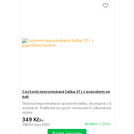
Cestovní nepromokavá taška 37 l s popruhem na
kufr
Stylová nepromokavá sportovní taška, dostupná v 5
motivech. Praktická na sport, cestování či víkendové
výlety.
349 Kč
/
ks
Skladem > 20 ks
288 Kč
bez DPH
Zvolit variantu