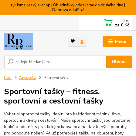
👉 Jsme český e-shop | Objednávky odesíláme do druhého dne |
Doprava od 49 kč
0
ks
za
0 Kč
Menu
Hledat
Úvod
Zavazadla
Sportovní tašky
Sportovní tašky – fitness,
sportovní a cestovní tašky
Vyber si sportovní tašky ideální pro každodenní trénink, fitko,
sportovní aktivity i cestování. Naše sportovní tašky jsou prostorné,
lehké a odolné, s praktickými kapsami a nastavitelnými popruhy
pro pohodlné nošení. Ať už potřebuješ tašku na oblečení, boty