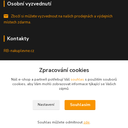
Osobní vyzvednutí
Zboží si můžete vyzvednout na našich prodejnách a výdejních
místech zdarma.
Kontakty
RB-nakuplevne.cz
Zákaznická podpora
Zpracování cookies
+420 222722421
(Po-Pá, 8-17 hod.)
Náš e-shop a partneři potřebují Váš
souhlas
s použitím souborů
cookies, aby Vám mohli zobrazovat informace týkající se Vašich
info@rb-nakuplevne.cz
zájmů.
Souhlasím
Nastavení
Souhlas můžete odmítnout
zde
.
Vytvořeno na
Eshop-rychle.cz