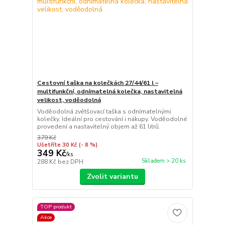
Cestovní taška na kolečkách 27/44/61 l –
multifunkční, odnímatelná kolečka, nastavitelná
velikost, voděodolná
Voděodolná zvětšovací taška s odnímatelnými
kolečky. Ideální pro cestování i nákupy. Voděodolné
provedení a nastavitelný objem až 61 litrů.
379 Kč
Ušetříte 30 Kč
(- 8 %)
349 Kč
/
ks
Skladem > 20 ks
288 Kč
bez DPH
Zvolit variantu
TOP produkt
Akce