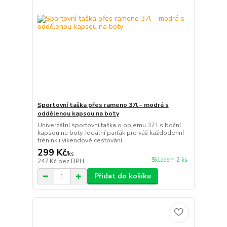
Sportovní taška přes rameno 37l – modrá s
oddělenou kapsou na boty
Univerzální sportovní taška o objemu 37 l s boční
kapsou na boty. Ideální parťák pro váš každodenní
trénink i víkendové cestování.
299 Kč
/
ks
Skladem 2 ks
247 Kč
bez DPH
Přidat do košíku