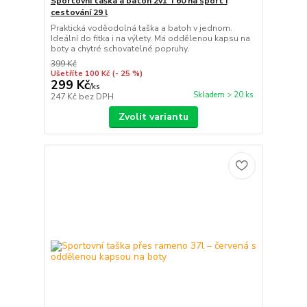
Sportovní taška a batoh 2v1 T60 na sport i
cestování 29 l
Praktická voděodolná taška a batoh v jednom.
Ideální do fitka i na výlety. Má oddělenou kapsu na
boty a chytré schovatelné popruhy.
399 Kč
Ušetříte 100 Kč
(- 25 %)
299 Kč
/
ks
Skladem > 20 ks
247 Kč
bez DPH
Zvolit variantu