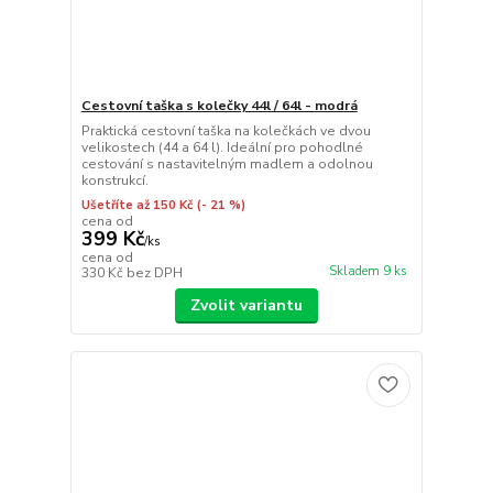
Cestovní taška s kolečky 44l / 64l - modrá
Praktická cestovní taška na kolečkách ve dvou
velikostech (44 a 64 l). Ideální pro pohodlné
cestování s nastavitelným madlem a odolnou
konstrukcí.
Ušetříte až 150 Kč
(- 21 %)
cena od
399 Kč
/
ks
cena od
Skladem 9 ks
330 Kč
bez DPH
Zvolit variantu