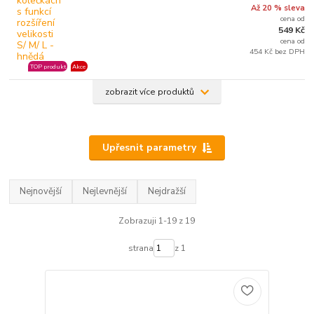
Až 20 % sleva
cena od
549 Kč
cena od
454 Kč bez DPH
TOP produkt
Akce
zobrazit více produktů
Upřesnit parametry
Nejnovější
Nejlevnější
Nejdražší
Zobrazuji 1-19 z 19
strana
z 1