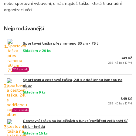
nebo sportovní vybavení, u nás najdeš tašku, která ti usnadní
organizaci věcí.
Nejprodávanější
Sportovní taška přes rameno 80 cm - 75 l
1.
Skladem > 20 ks
349 Kč
288 Kč bez DPH
TOP produkt
Sportovní a cestovní taška, 24l s oddělenou kapsou na
2.
obuv
Skladem 9 ks
349 Kč
288 Kč bez DPH
TOP produkt
Cestovní taška na kolečkách s funkcí rozšíření velikosti S/
3.
M/ L - hnědá
Skladem 15 ks