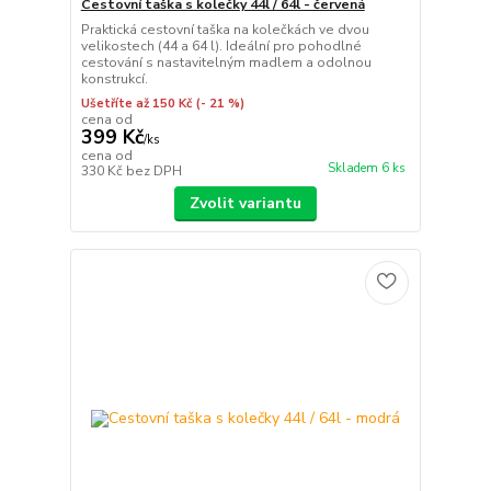
Cestovní taška s kolečky 44l / 64l - červená
Praktická cestovní taška na kolečkách ve dvou
velikostech (44 a 64 l). Ideální pro pohodlné
cestování s nastavitelným madlem a odolnou
konstrukcí.
Ušetříte až 150 Kč
(- 21 %)
cena od
399 Kč
/
ks
cena od
Skladem 6 ks
330 Kč
bez DPH
Zvolit variantu