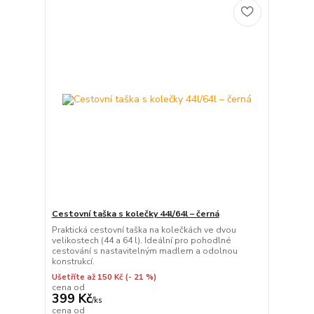
Cestovní taška s kolečky 44l/64l – černá
Praktická cestovní taška na kolečkách ve dvou
velikostech (44 a 64 l). Ideální pro pohodlné
cestování s nastavitelným madlem a odolnou
konstrukcí.
Ušetříte až 150 Kč
(- 21 %)
cena od
399 Kč
/
ks
cena od