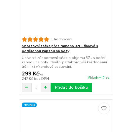
1 hodnocení
Sportovní taška přes rameno 37l – fialová s
oddělenou kapsou na boty
Univerzální sportovní taška o objemu 37 l s boční
kapsou na boty. Ideální parťák pro váš každodenní
trénink i víkendové cestování.
299 Kč
/
ks
Skladem 2 ks
247 Kč
bez DPH
Přidat do košíku
Novinka