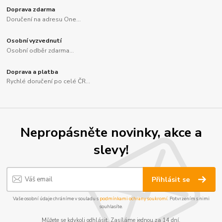
Doprava zdarma
Doručení na adresu One...
Osobní vyzvednutí
Osobní odběr zdarma...
Doprava a platba
Rychlé doručení po celé ČR...
Nepropásněte novinky, akce a
slevy!
Přihlásit se
Vaše osobní údaje chráníme v souladu s
podmínkami ochrany soukromí
. Potvrzením s nimi
souhlasíte.
Můžete se kdykoli odhlásit. Zasíláme jednou za 14 dní.