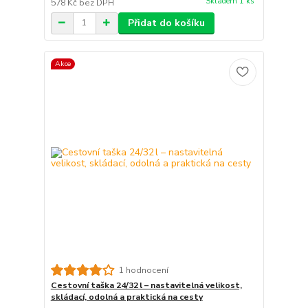
Skladem 1 ks
578 Kč
bez DPH
Přidat do košíku
Akce
1 hodnocení
Cestovní taška 24/32 l – nastavitelná velikost,
skládací, odolná a praktická na cesty