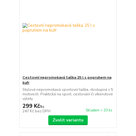
Cestovní nepromokavá taška 25 l s popruhem na
kufr
Stylová nepromokavá sportovní taška, dostupná v 5
motivech. Praktická na sport, cestování či víkendové
výlety.
299 Kč
/
ks
Skladem > 20 ks
247 Kč
bez DPH
Zvolit variantu