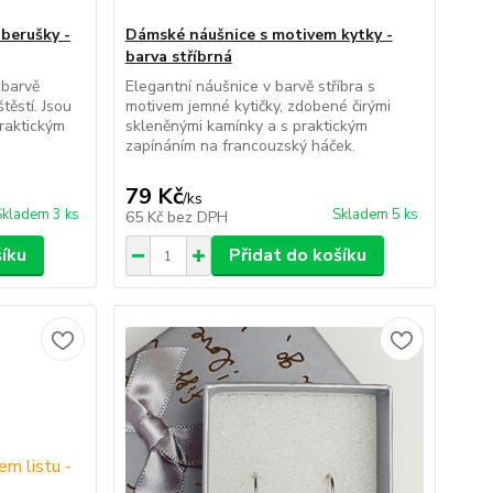
berušky -
Dámské náušnice s motivem kytky -
barva stříbrná
 barvě
Elegantní náušnice v barvě stříbra s
těstí. Jsou
motivem jemné kytičky, zdobené čirými
praktickým
skleněnými kamínky a s praktickým
zapínáním na francouzský háček.
79 Kč
/
ks
Skladem 3 ks
Skladem 5 ks
65 Kč
bez DPH
šíku
Přidat do košíku