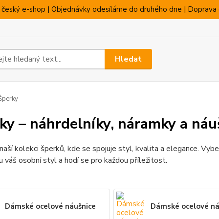
 český e-shop | Objednávky odesíláme do druhého dne | Doprava 
Hledat
Šperky
ky – náhrdelníky, náramky a náu
 naší kolekci šperků, kde se spojuje styl, kvalita a elegance. Vybe
 váš osobní styl a hodí se pro každou příležitost.
Dámské ocelové náušnice
Dámské ocelové n