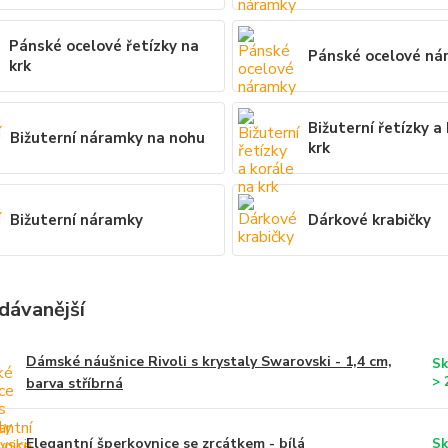
Pánské ocelové řetízky na
Pánské ocelové ná
krk
Bižuterní řetízky a
Bižuterní náramky na nohu
krk
Bižuterní náramky
Dárkové krabičky
dávanější
Dámské náušnice Rivoli s krystaly Swarovski - 1,4 cm,
Sk
> 
barva stříbrná
Elegantní šperkovnice se zrcátkem - bílá
Sk