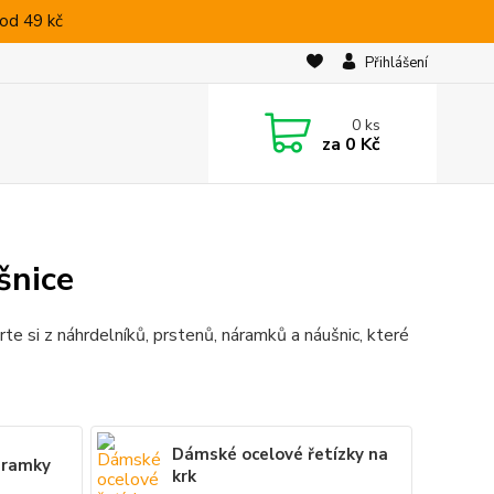
od 49 kč
Přihlášení
0
ks
za
0 Kč
šnice
rte si z náhrdelníků, prstenů, náramků a náušnic, které
Dámské ocelové řetízky na
áramky
krk