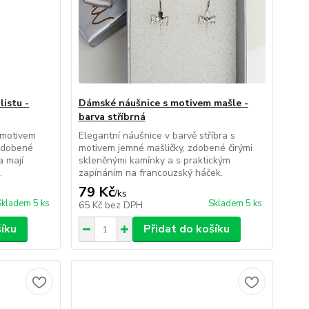
istu -
Dámské náušnice s motivem mašle -
barva stříbrná
 motivem
Elegantní náušnice v barvě stříbra s
 zdobené
motivem jemné mašličky, zdobené čirými
a mají
skleněnými kamínky a s praktickým
.
zapínáním na francouzský háček.
79 Kč
/
ks
Skladem 5 ks
Skladem 5 ks
65 Kč
bez DPH
šíku
Přidat do košíku