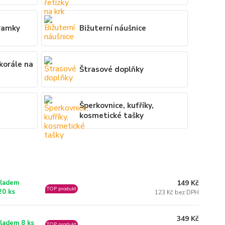
ramky
Bižuterní náušnice
 korále na
Štrasové doplňky
Šperkovnice, kufříky,
kosmetické tašky
149 Kč
ladem
TOP produkt
20 ks
123 Kč bez DPH
349 Kč
ladem 8 ks
TOP produkt