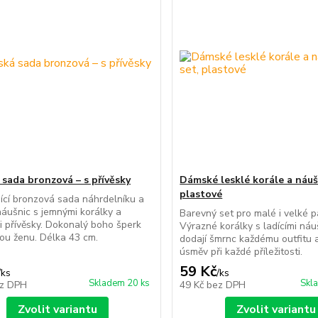
sada bronzová – s přívěsky
Dámské lesklé korále a náušn
plastové
ící bronzová sada náhrdelníku a
 náušnic s jemnými korálky a
Barevný set pro malé i velké p
 přívěsky. Dokonalý boho šperk
Výrazné korálky s ladícími náu
ou ženu. Délka 43 cm.
dodají šmrnc každému outfitu a
úsměv při každé příležitosti.
59 Kč
/
ks
/
ks
Skladem 20 ks
Skl
z DPH
49 Kč
bez DPH
Zvolit variantu
Zvolit variantu