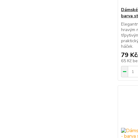
Dámské 
barva s
Elegantn
hravým 
třpytivý
praktick
háček.
79 Kč
65 Kč
be