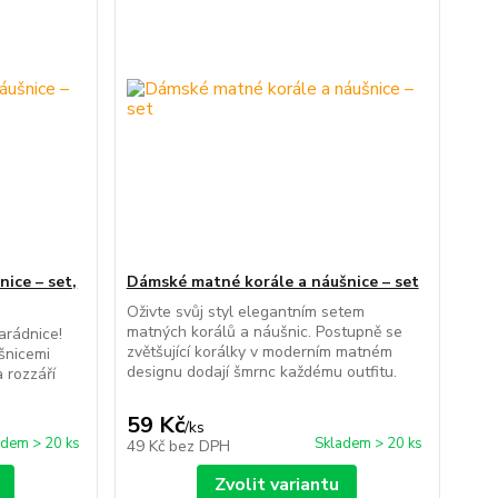
ice – set,
Dámské matné korále a náušnice – set
Oživte svůj styl elegantním setem
matných korálů a náušnic. Postupně se
arádnice!
zvětšující korálky v moderním matném
šnicemi
designu dodají šmrnc každému outfitu.
 rozzáří
59 Kč
/
ks
adem > 20 ks
Skladem > 20 ks
49 Kč
bez DPH
Zvolit variantu