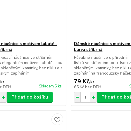
náušnice s motivem labutě -
Dámské náušnice s motivem l
tříbrná
barva stříbrná
visací náušnice ve stříbrném
Půvabné náušnice s přírodním
s elegantním motivem labutě. Jsou
lístků ve stříbrném tónu. Jsou
skleněnými kamínky, bez niklu a s
skleněnými kamínky, bez niklu 
zským zapínáním.
zapínání na francouzský háček
79 Kč
/
ks
/
ks
Skladem 5 ks
z DPH
65 Kč
bez DPH
Přidat do košíku
Přidat do ko