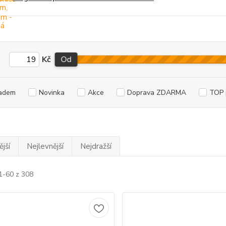
Kč
Od
adem
Novinka
Akce
Doprava ZDARMA
TOP 
jší
Nejlevnější
Nejdražší
1-60 z 308