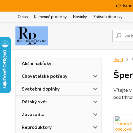
👉 Jsme
O nás
Kamenné prodejny
Novinky
Způsob dopravy
Úvod
Akční nabídky
Šper
Chovatelské potřeby
Svatební doplňky
Vítejte v
podtrhnou
Dětský svět
Zavazadla
Reproduktory