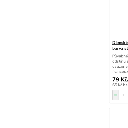
Dámské 
barva s
Půvabné 
odstínu 
osázené 
francou
79 Kč
65 Kč
be