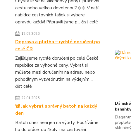
Chystáte se na víkendový pobyt, pracovní
cestu nebo velkou dovolenou? ✈️✈️ V naší
nabídce cestovních tašek si vybere
opravdu každý! Připravili jsme p...
číst celé
12.02.2026
Doprava a platba – rychlé doručení po
celé ČR
Zajišťujeme rychlé doručení po celé České
republice za výhodné ceny. Vybrat si
můžete mezi doručením na adresu nebo
pohodlným vyzvednutím na výdejním ...
číst celé
22.01.2026
Dámské 
🎒 Jak vybrat správný batoh na každý
kamínky
den
Elegantn
Batoh dnes není jen na výlety. Používáme
proplete
skleněný
ho do práce, do školy i na cestování.