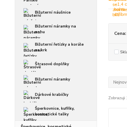
Bižuterní náušnice
Bižuterní náramky na
nohu
Cena:
Bižuterní řetízky a korále
na krk
Skl
Štrasové doplňky
Bižuterní náramky
Nejnově
Dárkové krabičky
Zobrazuji 
Šperkovnice, kufříky,
kosmetické tašky
Šperkovnice, kosmetické