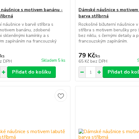
náušnice s motivem banánu -
Dámské náušnice s motivem 
tříbrná
barva stříbrná
í náušnice v barvě stříbra s
Rozkošné bižuterní náušnice v
motivem banánu, zdobené
stříbra s motivem berušky pro š
mi skleněnými kamínky a s
bez niklu, s černými detaily a 
ým zapínáním na francouzský
francouzským zapínáním.
79 Kč
/
ks
/
ks
Skladem 5 ks
z DPH
65 Kč
bez DPH
Přidat do košíku
Přidat do ko