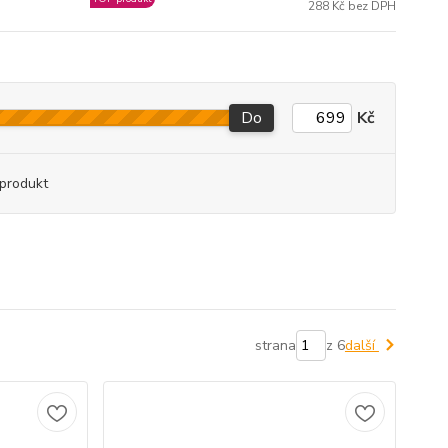
288 Kč bez DPH
Do
Kč
produkt
strana
z 6
další