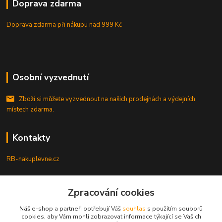
Doprava zdarma
Doprava zdarma při nákupu
nad 999 Kč
Osobní vyzvednutí
Zboží si můžete vyzvednout na našich prodejnách a výdejních
místech zdarma.
Kontakty
RB-nakuplevne.cz
Zákaznická podpora
Zpracování cookies
+420 222722421
(Po-Pá, 8-17 hod.)
Náš e-shop a partneři potřebují Váš
souhlas
s použitím souborů
cookies, aby Vám mohli zobrazovat informace týkající se Vašich
info@rb-nakuplevne.cz