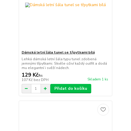
Dámská letní šála tunel se třpytkami bílá
Lehká dámská letní šála typu tunel zdobená
jemnými třpytkami. Skvěle oživí každý outfit a dodá
mu elegantní i svěží nádech.
129 Kč
/
ks
Skladem 1 ks
107 Kč
bez DPH
Přidat do košíku