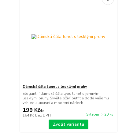
Dámská šála tunel s lesklými pruhy
Elegantní dámská šála typu tunel s jemnými
lesklými pruhy. Skvěle oživí outfit a dodá vašemu
vzhledu luxusní a moderní nádech.
199 Kč
/
ks
Skladem > 20 ks
164 Kč
bez DPH
Zvolit variantu