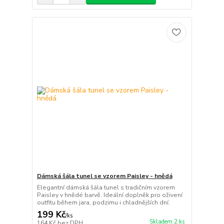
Dámská šála tunel se vzorem Paisley - hnědá
Elegantní dámská šála tunel s tradičním vzorem
Paisley v hnědé barvě. Ideální doplněk pro oživení
outfitu během jara, podzimu i chladnějších dní.
199 Kč
/
ks
Skladem 2 ks
164 Kč
bez DPH