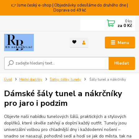
👉 Jsme český e-shop | Objednávky odesíláme do druhého dne |
Doprava od 49 kč
0
ks
za
0 Kč
Menu
Hledat
Úvod
Módní doplňky
Šátky, šálky, tunely
Šály tunel a nákrčníky
Dámské šály tunel a nákrčníky
pro jaro i podzim
Objevte naši nabídku tunelových šálů, praktických a stylových
doplňků, které skvěle zahřejí a doplní každý outfit. Tunely jsou
univerzální volbou pro chladnější dny i každodenní nošení –
snadno se nasazují, pohodlně sedí a hodí se jak do města, tak na