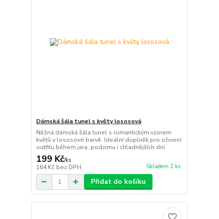
Dámská šála tunel s květy lososová
Něžná dámská šála tunel s romantickým vzorem
květů v lososové barvě. Ideální doplněk pro oživení
outfitu během jara, podzimu i chladnějších dní.
199 Kč
/
ks
Skladem 2 ks
164 Kč
bez DPH
Přidat do košíku