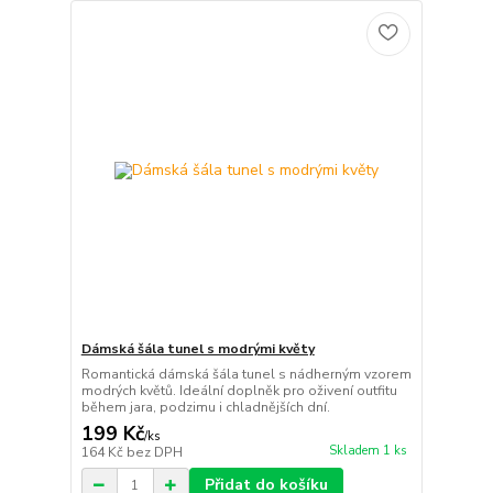
Dámská šála tunel s modrými květy
Romantická dámská šála tunel s nádherným vzorem
modrých květů. Ideální doplněk pro oživení outfitu
během jara, podzimu i chladnějších dní.
199 Kč
/
ks
Skladem 1 ks
164 Kč
bez DPH
Přidat do košíku