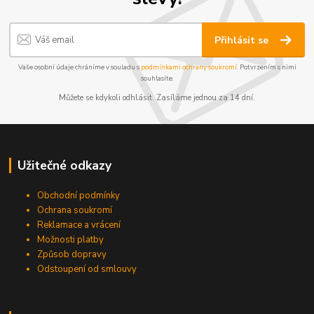
Přihlásit se
Vaše osobní údaje chráníme v souladu s
podmínkami ochrany soukromí
. Potvrzením s nimi
souhlasíte.
Můžete se kdykoli odhlásit. Zasíláme jednou za 14 dní.
Užitečné odkazy
Obchodní podmínky
Ochrana soukromí
Reklamace a vrácení
Možnosti platby
Způsob dopravy
Odstoupení od smlouvy