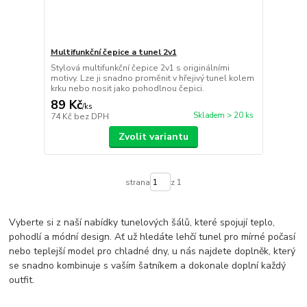
Multifunkční čepice a tunel 2v1
Stylová multifunkční čepice 2v1 s originálními
motivy. Lze ji snadno proměnit v hřejivý tunel kolem
krku nebo nosit jako pohodlnou čepici.
89 Kč
/
ks
Skladem > 20 ks
74 Kč
bez DPH
Zvolit variantu
strana
z 1
Vyberte si z naší nabídky tunelových šálů, které spojují teplo,
pohodlí a módní design. Ať už hledáte lehčí tunel pro mírné počasí
nebo teplejší model pro chladné dny, u nás najdete doplněk, který
se snadno kombinuje s vaším šatníkem a dokonale doplní každý
outfit.