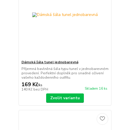
Dámská šála tunel jednobarevná
Příjemná bavlněná šála typu tunel v jednobarevném
provedení. Perfektní doplněk pro snadné oživení
vašeho každodenního outfitu.
169 Kč
/
ks
Skladem 16 ks
140 Kč
bez DPH
Zvolit variantu