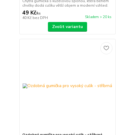
Chytrá gumička s kuželovou sponou, která během
chvilky dodá culíku větší objem a moderní vzhled.
49 Kč
/
ks
Skladem > 20 ks
40 Kč
bez DPH
Zvolit variantu
Ozdobná gumička pro vysoký culík - stříbrná