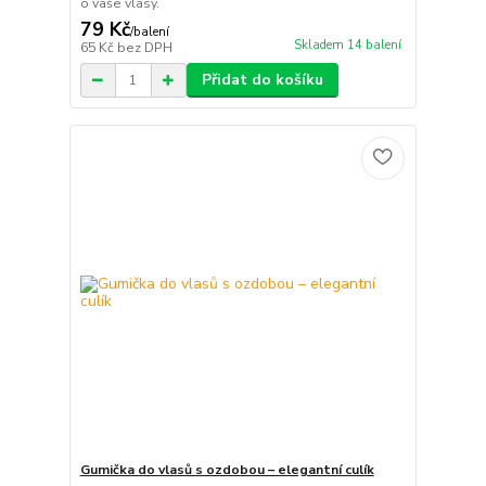
o vaše vlasy.
79 Kč
/
balení
Skladem 14 balení
65 Kč
bez DPH
Přidat do košíku
Gumička do vlasů s ozdobou – elegantní culík