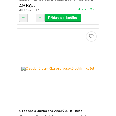
49 Kč
/
ks
Skladem 9 ks
40 Kč
bez DPH
Přidat do košíku
Ozdobná gumička pro vysoký culík - kužel