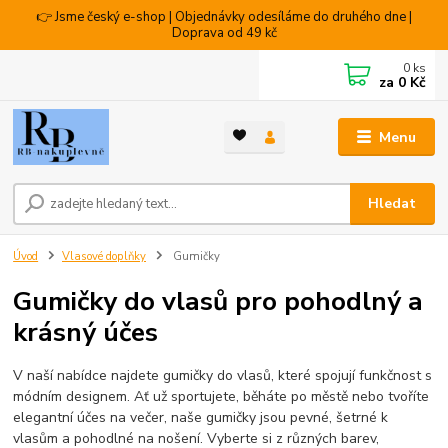
👉 Jsme český e-shop | Objednávky odesíláme do druhého dne |
Doprava od 49 kč
0
ks
za
0 Kč
Menu
Hledat
Úvod
Vlasové doplňky
Gumičky
Gumičky do vlasů pro pohodlný a
krásný účes
V naší nabídce najdete gumičky do vlasů, které spojují funkčnost s
módním designem. Ať už sportujete, běháte po městě nebo tvoříte
elegantní účes na večer, naše gumičky jsou pevné, šetrné k
vlasům a pohodlné na nošení. Vyberte si z různých barev,