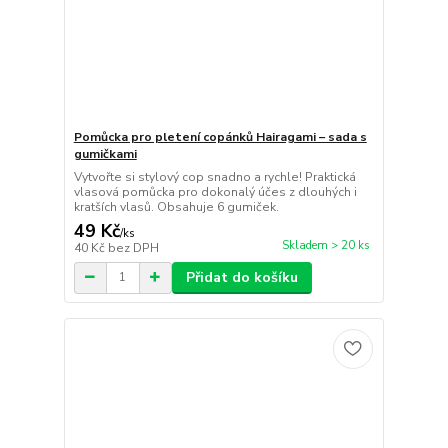
Pomůcka pro pletení copánků Hairagami – sada s
gumičkami
Vytvořte si stylový cop snadno a rychle! Praktická
vlasová pomůcka pro dokonalý účes z dlouhých i
kratších vlasů. Obsahuje 6 gumiček.
49 Kč
/
ks
Skladem > 20 ks
40 Kč
bez DPH
Přidat do košíku