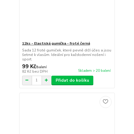
12ks - Elastická gumička - froté černá
Sada 12 froté gumiček, které pevně drží účes a jsou
šetrné k vlasům. Ideální pro každodenní nošení i
sport.
99 Kč
/
balení
Skladem > 20 balení
82 Kč
bez DPH
Přidat do košíku