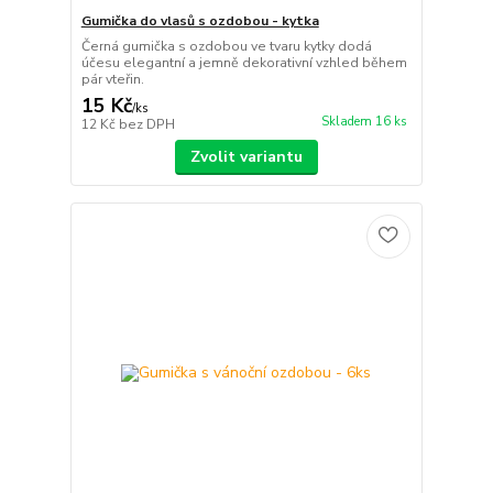
Gumička do vlasů s ozdobou - kytka
Černá gumička s ozdobou ve tvaru kytky dodá
účesu elegantní a jemně dekorativní vzhled během
pár vteřin.
15 Kč
/
ks
Skladem 16 ks
12 Kč
bez DPH
Zvolit variantu