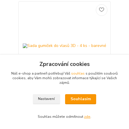
Zpracování cookies
Náš e-shop a partneři potřebují Váš
souhlas
s použitím souborů
cookies, aby Vám mohli zobrazovat informace týkající se Vašich
zájmů.
Sada gumiček do vlasů 3D - 4 ks - barevné
Souhlasím
Nastavení
Stylová sada gumiček v neutrálních barvách, které
pevně drží účes a zároveň jsou šetrné k vlasům.
Balení 4 ks jsou ideální do kabelky i na cesty.
39 Kč
/
sada
Souhlas můžete odmítnout
zde
.
Skladem > 20 sada
32 Kč
bez DPH
Přidat do košíku