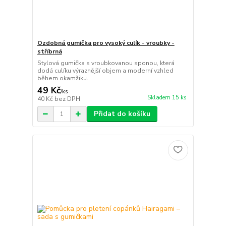
Ozdobná gumička pro vysoký culík - vroubky -
stříbrná
Stylová gumička s vroubkovanou sponou, která
dodá culíku výraznější objem a moderní vzhled
během okamžiku.
49 Kč
/
ks
Skladem 15 ks
40 Kč
bez DPH
Přidat do košíku