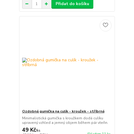
Přidat do košíku
Ozdobná gumička na culík - kroužek - stříbrná
Minimalistická gumička s kroužkem dodá culíku
upravený vzhled a jemný objem během pár vteřin.
49 Kč
/
ks