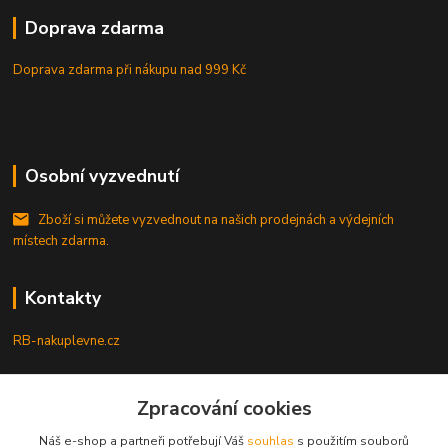
Doprava zdarma
Doprava zdarma při nákupu
nad 999 Kč
Osobní vyzvednutí
Zboží si můžete vyzvednout na našich prodejnách a výdejních
místech zdarma.
Kontakty
RB-nakuplevne.cz
Zákaznická podpora
Zpracování cookies
+420 222722421
(Po-Pá, 8-17 hod.)
Náš e-shop a partneři potřebují Váš
souhlas
s použitím souborů