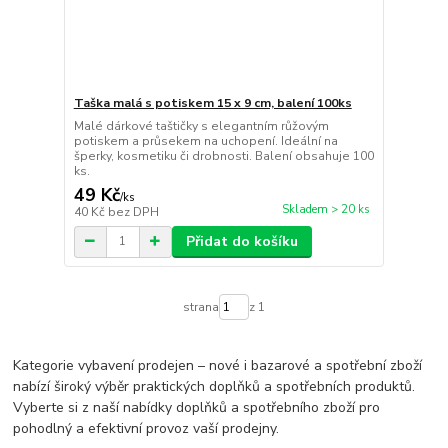
Taška malá s potiskem 15 x 9 cm, balení 100ks
Malé dárkové taštičky s elegantním růžovým
potiskem a průsekem na uchopení. Ideální na
šperky, kosmetiku či drobnosti. Balení obsahuje 100
ks.
49 Kč
/
ks
Skladem > 20 ks
40 Kč
bez DPH
Přidat do košíku
strana
z 1
Kategorie vybavení prodejen – nové i bazarové a spotřební zboží
nabízí široký výběr praktických doplňků a spotřebních produktů.
Vyberte si z naší nabídky doplňků a spotřebního zboží pro
pohodlný a efektivní provoz vaší prodejny.