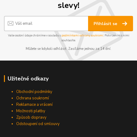
slevy!
Přihlásit se
Vaše osobní údaje chráníme v souladu s
podmínkami ochrany soukromí
. Potvrzením s nimi
souhlasíte.
Můžete se kdykoli odhlásit. Zasíláme jednou za 14 dní.
Užitečné odkazy
Obchodní podmínky
Ochrana soukromí
Reklamace a vrácení
Možnosti platby
Způsob dopravy
Odstoupení od smlouvy