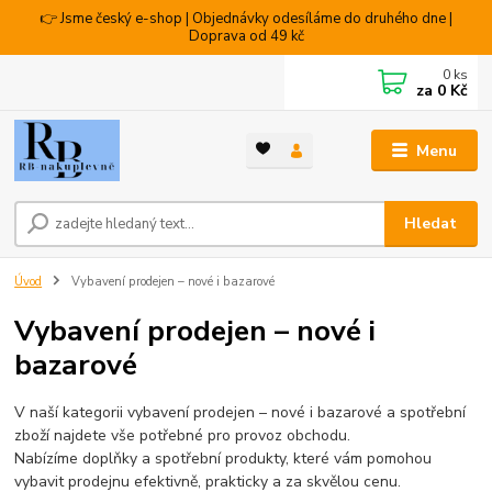
👉 Jsme český e-shop | Objednávky odesíláme do druhého dne |
Doprava od 49 kč
0
ks
za
0 Kč
Menu
Hledat
Úvod
Vybavení prodejen – nové i bazarové
Vybavení prodejen – nové i
bazarové
V naší kategorii vybavení prodejen – nové i bazarové a spotřební
zboží najdete vše potřebné pro provoz obchodu.
Nabízíme doplňky a spotřební produkty, které vám pomohou
vybavit prodejnu efektivně, prakticky a za skvělou cenu.