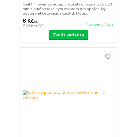
Kvalitní rovné samolepicí etikety o rozměru 16 x 23
mm s plně vyseknutým otvorem pro spolehlivý
posun v etiketovacích kleštích Motex.
8 Kč
/
ks
Skladem > 20 ks
7 Kč
bez DPH
Zvolit variantu