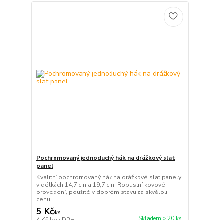
Pochromovaný jednoduchý hák na drážkový slat
panel
Kvalitní pochromovaný hák na drážkové slat panely
v délkách 14,7 cm a 19,7 cm. Robustní kovové
provedení, použité v dobrém stavu za skvělou
cenu.
5 Kč
/
ks
Skladem > 20 ks
4 Kč
bez DPH