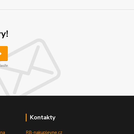
y!
asíte.
Kontakty
 na
RB-nakuplevne.cz