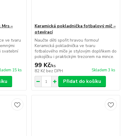
 Mrs –
Keramická pokladnička fotbalový míč –
otevírací
ce ve tvaru
Naučte děti spořit hravou formou!
 jemnými
Keramická pokladnička ve tvaru
i svatební
fotbalového míče je stylovým doplňkem do
pokojíčku i praktickým trezorem na mince.
99 Kč
/
ks
ladem 15 ks
Skladem 3 ks
82 Kč
bez DPH
šíku
Přidat do košíku