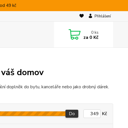
od 49 kč
Přihlášení
0
ks
za
0 Kč
o váš domov
lní doplněk do bytu, kanceláře nebo jako drobný dárek.
Do
Kč