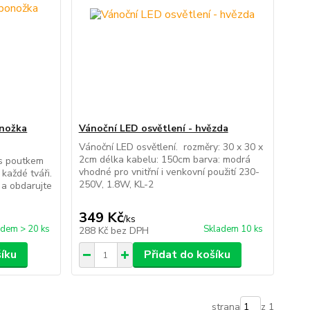
onožka
Vánoční LED osvětlení - hvězda
Vánoční LED osvětlení. rozměry: 30 x 30 x
2cm délka kabelu: 150cm barva: modrá
 s poutkem
vhodné pro vnitřní i venkovní použití 230-
každé tváři.
250V, 1.8W, KL-2
 a obdarujte
349 Kč
/
ks
adem > 20 ks
Skladem 10 ks
288 Kč
bez DPH
šíku
Přidat do košíku
strana
z 1