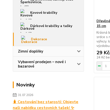
Kovové krabičky
Dřevěné
Dárkové krabičky a tašky
15 cm
Krásná b
srdce s 
Dekorace
výřezy. 
výzdobu.
Zimní doplňky
29 Kč
24 Kč
be
Vybavení prodejen – nové i
bazarové
Novinky
31.07.2026
🧳 Cestování bez starostí: Objevte
naši nabídku cestovních tašek! ✨