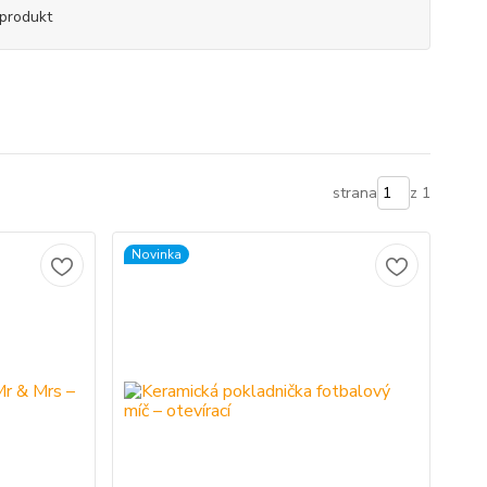
produkt
strana
z 1
Novinka