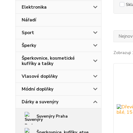
Skl
Elektronika
Nářadí
Sport
Nejnově
Šperky
Zobrazuji 
Šperkovnice, kosmetické
kufříky a tašky
Vlasové doplňky
Módní doplňky
Dárky a suvenýry
Suvenýry Praha
Šperkovnice, kufříky, etue