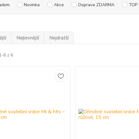
adem
Novinka
Akce
Doprava ZDARMA
TOP 
jší
Nejlevnější
Nejdražší
1-6 z 6