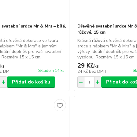
 svatební srdce Mr & Mrs – bílé,
Dřevěné svatební srdce Mr &
růžové, 15 cm
ílá dřevěná dekorace ve tvaru
Krásná růžová dřevěná dekora
nápisem "Mr & Mrs" a jemnými
srdce s nápisem "Mr & Mrs" a
Ideální doplněk pro vaši svatební
výřezy. Ideální doplněk pro vaš
 Rozměry 15 x 15 cm.
výzdobu. Rozměry 15 x 15 cm.
29 Kč
/
ks
/
ks
Skladem 14 ks
Sk
z DPH
24 Kč
bez DPH
Přidat do košíku
Přidat do ko