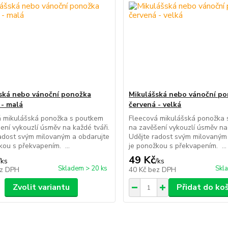
ská nebo vánoční ponožka
Mikulášská nebo vánoční p
 - malá
červená - velká
á mikulášská ponožka s poutkem
Fleecová mikulášská ponožka
ení vykouzlí úsměv na každé tváři.
na zavěšení vykouzlí úsměv na 
adost svým milovaným a obdarujte
Udějte radost svým milovaným
kou s překvapením. ...
je ponožkou s překvapením. ...
49 Kč
/
ks
/
ks
Skladem > 20 ks
Skl
z DPH
40 Kč
bez DPH
Zvolit variantu
Přidat do ko