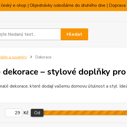
 český e-shop | Objednávky odesíláme do druhého dne | Doprava 
Hledat
árky a suvenýry
Dekorace
 dekorace – stylové doplňky pr
alé dekorace, které dodají vašemu domovu útulnost a styl. Ideá
Kč
Od