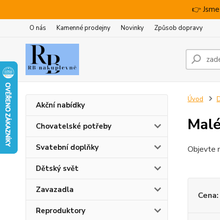
👉 Jsme
O nás
Kamenné prodejny
Novinky
Způsob dopravy
Úvod
D
Akční nabídky
Malé
Chovatelské potřeby
Svatební doplňky
Objevte m
Dětský svět
Zavazadla
Cena:
Reproduktory