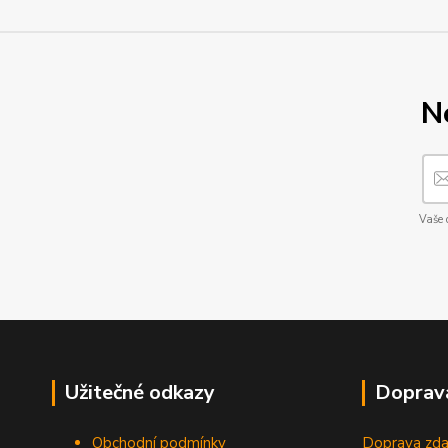
N
Vaše 
Užitečné odkazy
Doprav
Obchodní podmínky
Doprava zda