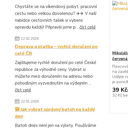
Chystáte se na víkendový pobyt, pracovní
cestu nebo velkou dovolenou? ✈️✈️ V naší
nabídce cestovních tašek si vybere
opravdu každý! Připravili jsme p...
číst celé
12.02.2026
Doprava a platba – rychlé doručení po
celé ČR
Mikuláš
červená
Zajišťujeme rychlé doručení po celé České
Fleecov
republice za výhodné ceny. Vybrat si
na zavěš
můžete mezi doručením na adresu nebo
Udějte r
je ponož
pohodlným vyzvednutím na výdejním ...
39 Kč
číst celé
32 Kč
be
22.01.2026
🎒 Jak vybrat správný batoh na každý
den
Batoh dnes není jen na výlety. Používáme