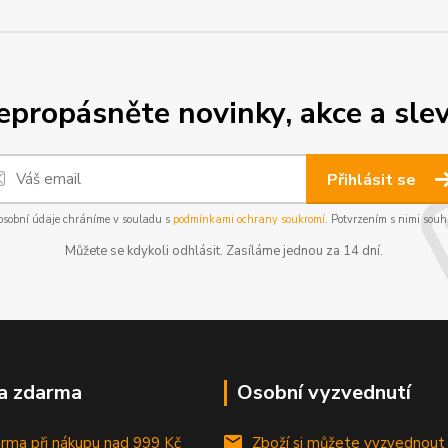
epropásněte novinky, akce a slev
Přihlásit se
osobní údaje chráníme v souladu s
podmínkami ochrany soukromí
. Potvrzením s nimi souhl
Můžete se kdykoli odhlásit. Zasíláme jednou za 14 dní.
a zdarma
Osobní vyzvednutí
rma při nákupu
nad 999 Kč
Zboží si můžete vyzvednout