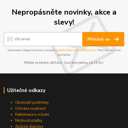
Nepropásněte novinky, akce a
slevy!
Přihlásit se
Vaše osobní údaje chráníme v souladu s
podmínkami ochrany soukromí
. Potvrzením s nimi
souhlasíte.
Můžete se kdykoli odhlásit. Zasíláme jednou za 14 dní.
Užitečné odkazy
Obchodní podmínky
Ochrana soukromí
Reklamace a vrácení
Možnosti platby
Způsob dopravy