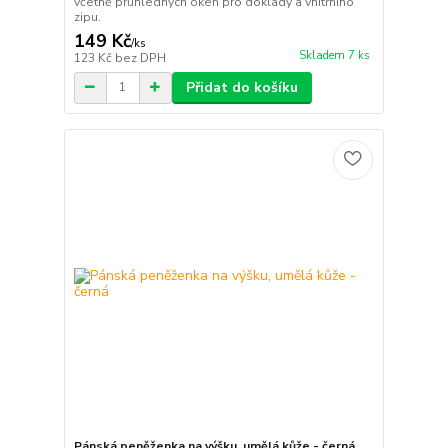
včetně průhledných oken pro doklady a vnitřního
zipu.
149 Kč
/
ks
Skladem 7 ks
123 Kč
bez DPH
Přidat do košíku
Pánská peněženka na výšku, umělá kůže - černá