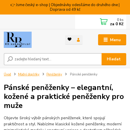
👉 Jsme český e-shop | Objednávky odesíláme do druhého dne |
Doprava od 49 kč
0
ks
za
0 Kč
Menu
Hledat
Úvod
Módní doplňky
Peněženky
Pánské peněženky
Pánské peněženky – elegantní,
kožené a praktické peněženky pro
muže
Objevte široký výběr pánských peněženek, které spojují
praktičnost a styl. Nabízíme klasické kožené peněženky, moderní