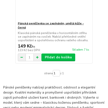
Pánská peněženka se zapínáním, umělá kůže -
černá
Klasická pánská peněženka v horizontálním střihu
se zapínáním na cvoček. Nabízí přehledné vnitřní
uspořádání a spolehlivou ochranu vašeho obsahu.
149 Kč
/
ks
Skladem 7 ks
123 Kč
bez DPH
Přidat do košíku
strana
z 1
Pánské peněženky nabízejí praktičnost, odolnost a elegantní
design. Kvalitní materiály a promyšlené uspořádání přihrádek
zajistí pohodlné uložení karet, bankovek i drobných. Vyberte si
model, který vám sedne – klasickou koženou peněženku, sportovní
verzi nebo moderní minimalistický design. Stylová a funkční