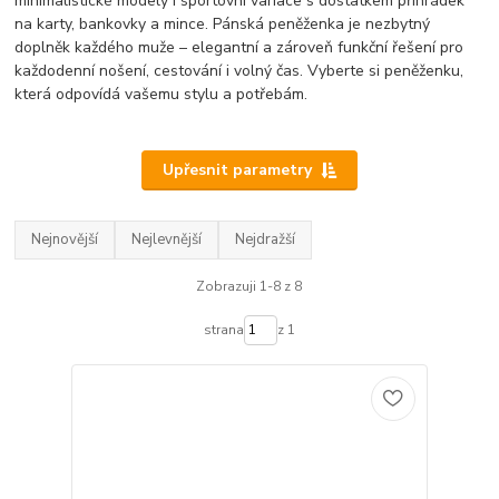
minimalistické modely i sportovní variace s dostatkem přihrádek
na karty, bankovky a mince. Pánská peněženka je nezbytný
doplněk každého muže – elegantní a zároveň funkční řešení pro
každodenní nošení, cestování i volný čas. Vyberte si peněženku,
která odpovídá vašemu stylu a potřebám.
Upřesnit parametry
Nejnovější
Nejlevnější
Nejdražší
Zobrazuji 1-8 z 8
strana
z 1