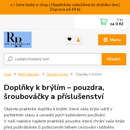
👉 Jsme český e-shop | Objednávky odesíláme do druhého dne |
Doprava od 49 kč
0
ks
za
0 Kč
Menu
Hledat
Úvod
Módní doplňky
Sluneční brýle
Doplňky k brýlím
Doplňky k brýlím – pouzdra,
šroubováčky a příslušenství
Objevte praktické doplňky k brýlím, které vaše brýle udrží v
perfektním stavu a usnadní jejich každodenní používání.
V naší nabídce najdete praktické pouzdra, která chrání vaše brýle
před poškrábáním či poškozením během cestování i běžného