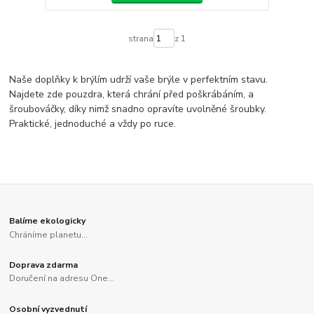
strana
z 1
Naše doplňky k brýlím udrží vaše brýle v perfektním stavu.
Najdete zde pouzdra, která chrání před poškrábáním, a
šroubováčky, díky nimž snadno opravíte uvolněné šroubky.
Praktické, jednoduché a vždy po ruce.
Balíme ekologicky
Chráníme planetu...
Doprava zdarma
Doručení na adresu One...
Osobní vyzvednutí