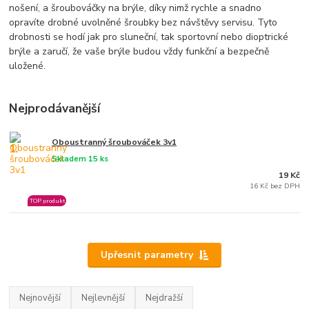
nošení, a šroubováčky na brýle, díky nimž rychle a snadno
opravíte drobné uvolněné šroubky bez návštěvy servisu. Tyto
drobnosti se hodí jak pro sluneční, tak sportovní nebo dioptrické
brýle a zaručí, že vaše brýle budou vždy funkční a bezpečně
uložené.
Nejprodávanější
Oboustranný šroubováček 3v1
1.
Skladem 15 ks
19 Kč
16 Kč bez DPH
TOP produkt
Upřesnit parametry
Nejnovější
Nejlevnější
Nejdražší