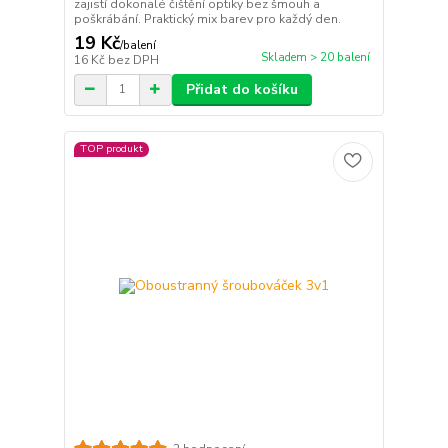
zajistí dokonalé čištění optiky bez šmouh a
poškrábání. Praktický mix barev pro každý den.
19 Kč
/
balení
Skladem > 20 balení
16 Kč
bez DPH
Přidat do košíku
TOP produkt