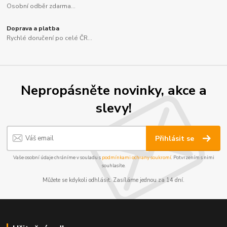
Osobní odběr zdarma...
Doprava a platba
Rychlé doručení po celé ČR...
Nepropásněte novinky, akce a
slevy!
Přihlásit se
Vaše osobní údaje chráníme v souladu s
podmínkami ochrany soukromí
. Potvrzením s nimi
souhlasíte.
Můžete se kdykoli odhlásit. Zasíláme jednou za 14 dní.