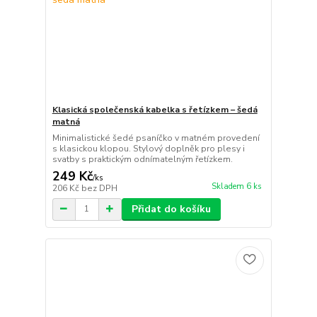
Klasická společenská kabelka s řetízkem – šedá
matná
Minimalistické šedé psaníčko v matném provedení
s klasickou klopou. Stylový doplněk pro plesy i
svatby s praktickým odnímatelným řetízkem.
249 Kč
/
ks
Skladem 6 ks
206 Kč
bez DPH
Přidat do košíku