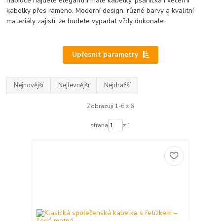
nabídce najdete elegantní malé kabelky, psaníčka i večerní
kabelky přes rameno. Moderní design, různé barvy a kvalitní
materiály zajistí, že budete vypadat vždy dokonale.
Upřesnit parametry
Nejnovější
Nejlevnější
Nejdražší
Zobrazuji 1-6 z 6
strana
z 1