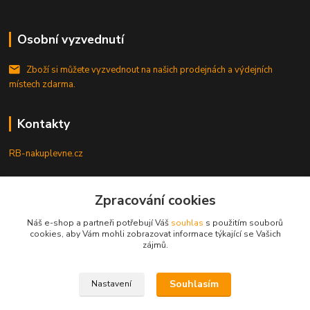
Osobní vyzvednutí
Zboží si můžete vyzvednout na našich prodejnách a výdejních
místech zdarma.
Kontakty
RB-nakuplevne.cz
Zákaznická podpora
Zpracování cookies
+420 222722421
(Po-Pá, 8-17 hod.)
Náš e-shop a partneři potřebují Váš
souhlas
s použitím souborů
cookies, aby Vám mohli zobrazovat informace týkající se Vašich
info@rb-nakuplevne.cz
zájmů.
Souhlasím
Nastavení