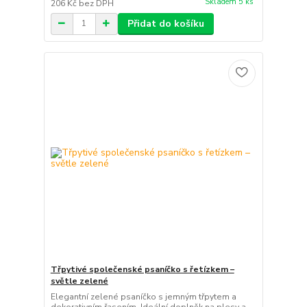
Skladem 5 ks
206 Kč
bez DPH
Přidat do košíku
Třpytivé společenské psaníčko s řetízkem –
světle zelené
Elegantní zelené psaníčko s jemným třpytem a