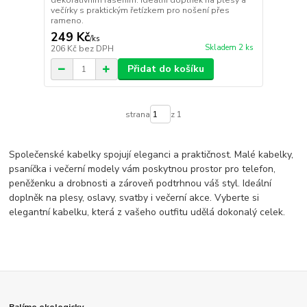
dekorativním řasením. Ideální doplněk na plesy a
večírky s praktickým řetízkem pro nošení přes
rameno.
249 Kč
/
ks
Skladem 2 ks
206 Kč
bez DPH
Přidat do košíku
strana
z 1
Společenské kabelky spojují eleganci a praktičnost. Malé kabelky,
psaníčka i večerní modely vám poskytnou prostor pro telefon,
peněženku a drobnosti a zároveň podtrhnou váš styl. Ideální
doplněk na plesy, oslavy, svatby i večerní akce. Vyberte si
elegantní kabelku, která z vašeho outfitu udělá dokonalý celek.