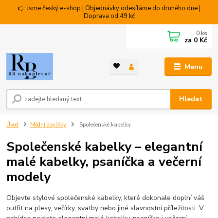
👉 Jsme český e-shop | Objednávky odesíláme do druhého dne |
Doprava od 49 kč
0
ks
za
0 Kč
Menu
Hledat
Úvod
Módní doplňky
Společenské kabelky
Společenské kabelky – elegantní
malé kabelky, psaníčka a večerní
modely
Objevte stylové společenské kabelky, které dokonale doplní váš
outfit na plesy, večírky, svatby nebo jiné slavnostní příležitosti. V