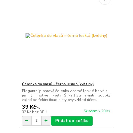
Čelenka do vlasů – černá lesklá (květiny)
Elegantní plastová čelenka v černé lesklé barvě s
jemným motivem květin. Šířka 1,3cm a vnitřní zoubky
zajistí perfektní fixaci a stylový vzhled účesu.
39 Kč
/
ks
Skladem > 20 ks
32 Kč
bez DPH
Přidat do košíku