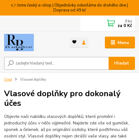
👉 Jsme český e-shop | Objednávky odesíláme do druhého dne |
Doprava od 49 kč
0
ks
za
0 Kč
Menu
Hledat
Úvod
Vlasové doplňky
Vlasové doplňky pro dokonalý
účes
Objevte naši nabídku vlasových doplňků, které promění i
jednoduchý účes v něčo výjimečné. Najdete zde vše od gumiček,
sponek a čelenek, až po originální ozdoby, které podtrhnou váš
osobní styl. Vlasové doplňky nejen zkrášlí vaše vlasy, ale také