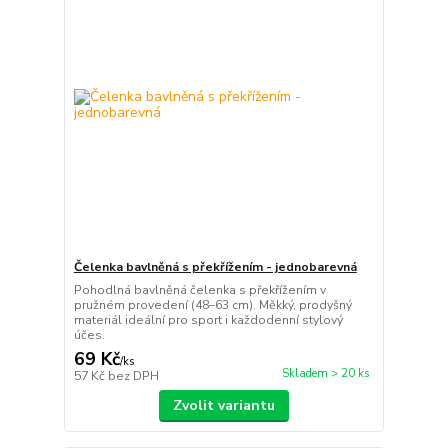
Čelenka bavlněná s překřížením - jednobarevná
Pohodlná bavlněná čelenka s překřížením v
pružném provedení (48–63 cm). Měkký, prodyšný
materiál ideální pro sport i každodenní stylový
účes.
69 Kč
/
ks
Skladem > 20 ks
57 Kč
bez DPH
Zvolit variantu