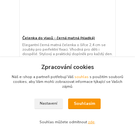
Čelenka do vlasů - černá matná (hladká)
Elegantní černá matná čelenka o šířce 2,4 cm se
zoubky pro perfektní fixaci. Vhodná pro děti i
dospělé. Stylový a praktický doplněk pro každý den.
59 Kč
/
ks
Zpracování cookies
Skladem 18 ks
49 Kč
bez DPH
Přidat do košíku
Náš e-shop a partneři potřebují Váš
souhlas
s použitím souborů
cookies, aby Vám mohli zobrazovat informace týkající se Vašich
zájmů.
Souhlasím
Nastavení
Souhlas můžete odmítnout
zde
.