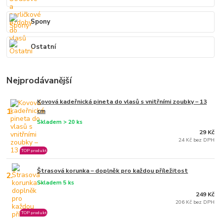
Spony
Ostatní
Nejprodávanější
Kovová kadeřnická pineta do vlasů s vnitřními zoubky – 13
1.
cm
Skladem > 20 ks
29 Kč
24 Kč bez DPH
TOP produkt
Štrasová korunka – doplněk pro každou příležitost
2.
Skladem 5 ks
249 Kč
206 Kč bez DPH
TOP produkt