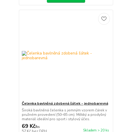
Čelenka bavlněná zdobená šátek - jednobarevná
Široká bavlněná čelenka s jemným vzorem čárek v
pružném provedení (50–65 cm). Měkký a prodyšný
materiál ideální pro sport i stylový účes.
69 Kč
/
ks
Skladem > 20 ks
57 Kč
bez DPH