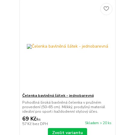
Čelenka bavlněná šátek - jednobarevná
Pohodlná široká bavlněná čelenka v pružném
provedení (50–65 cm). Měkký, prodyšný materiál
ideální pro sport i každodenní stylový účes.
69 Kč
/
ks
Skladem > 20 ks
57 Kč
bez DPH
Zvolit variantu