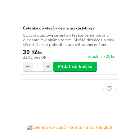
Čelenka do vlasů – černá lesklá (vlnky)
Stylová plastová čelenka v lesklé černé barvě s
elegantním vlnitým vzorem. Skvěle drží účes a díky
šířce 1,6 cm je pohodlná pro celodenní nošení.
39 Kč
/
ks
Skladem > 20 ks
32 Kč
bez DPH
Přidat do košíku