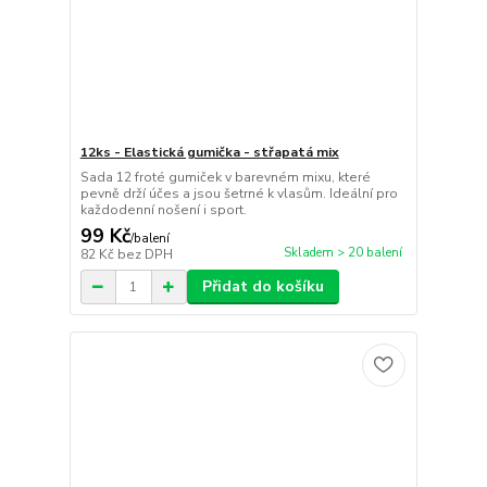
12ks - Elastická gumička - střapatá mix
Sada 12 froté gumiček v barevném mixu, které
pevně drží účes a jsou šetrné k vlasům. Ideální pro
každodenní nošení i sport.
99 Kč
/
balení
Skladem > 20 balení
82 Kč
bez DPH
Přidat do košíku