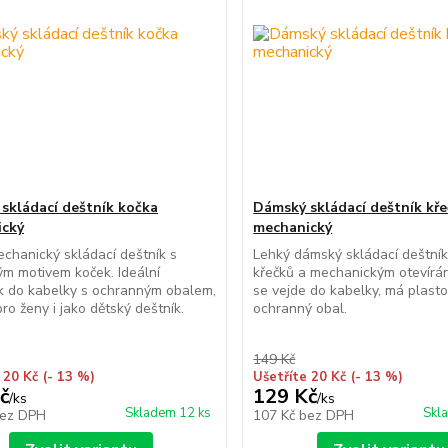
skládací deštník kočka
Dámský skládací deštník kř
ický
mechanický
chanický skládací deštník s
Lehký dámský skládací deštní
ým motivem koček. Ideální
křečků a mechanickým otevírá
k do kabelky s ochranným obalem,
se vejde do kabelky, má plast
ro ženy i jako dětský deštník.
ochranný obal.
149 Kč
 20 Kč
(- 13 %)
Ušetříte 20 Kč
(- 13 %)
č
129 Kč
/
ks
/
ks
Skladem 12 ks
Skl
ez DPH
107 Kč
bez DPH