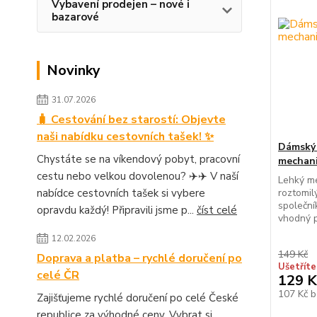
Vybavení prodejen – nové i
bazarové
Novinky
31.07.2026
🧳 Cestování bez starostí: Objevte
naši nabídku cestovních tašek! ✨
Dámský 
Chystáte se na víkendový pobyt, pracovní
mechan
cestu nebo velkou dovolenou? ✈️✈️ V naší
Lehký me
nabídce cestovních tašek si vybere
roztomil
společní
opravdu každý! Připravili jsme p...
číst celé
vhodný p
12.02.2026
149 Kč
Doprava a platba – rychlé doručení po
Ušetříte
celé ČR
129 K
107 Kč
b
Zajišťujeme rychlé doručení po celé České
republice za výhodné ceny. Vybrat si