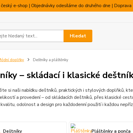
 český e-shop | Objednávky odesíláme do druhého dne | Doprava 
Hledat
ódní doplňky
Deštníky a pláštěnky
níky – skládací i klasické deštník
te si naši nabídku deštníků, praktických i stylových doplňků, kt
elikostí a provedení – od skládacích deštníků, přes klasické ces
 kvalitu, odolnost a design pro každodenní použití i každou nepří
Deštníky
Pláštěnky a ponča