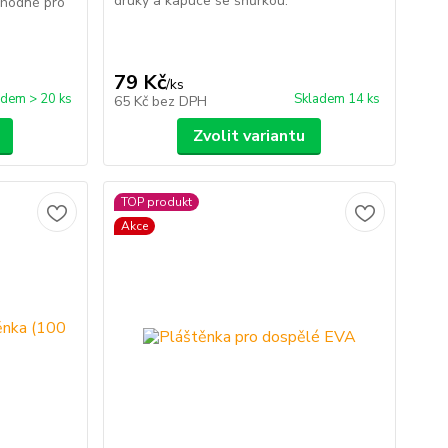
druky a kapuce se šňůrkou.
 vhodné pro
79 Kč
/
ks
adem > 20 ks
Skladem 14 ks
65 Kč
bez DPH
Zvolit variantu
TOP produkt
Akce