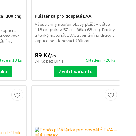
a (100 cm)
Pláštěnka pro dospělé EVA
Všestranný nepromokavý plášť v délce
118 cm (rukáv 57 cm, šířka 68 cm). Pružný
 kapucí a
a lehký materiál EVA, zapínání na druky a
epromokavé
kapuce se stahovací šňůrkou.
ální na
..
89 Kč
/
ks
ladem 18 ks
Skladem > 20 ks
74 Kč
bez DPH
šíku
Zvolit variantu