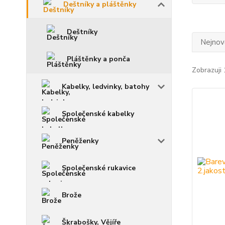
Deštníky a pláštěnky
Deštníky
Nejnově
Pláštěnky a ponča
Zobrazuji 
Kabelky, ledvinky, batohy
Společenské kabelky
Peněženky
Společenské rukavice
Brože
Škrabošky, Vějíře