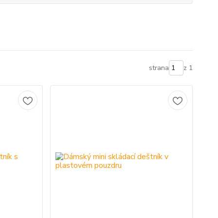
strana
z 1