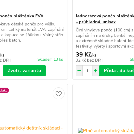
pončo pláštěnka EVA
Jednorázová pončo pláštěnk
– průhledná, unisex
kavé dětské pončo pro výšku
cm. Lehký materiál EVA, zapínání
Čiré vinylové pončo (100 cm) s
 a kapuce se šňůrkou. Volný střih
zapínáním na druky. Lehké, n
 přes batoh.
a extrémně skladné balení. Ide
festivaly, výlety i sportovní akc.
39 Kč
/
ks
/
ks
Skladem 13 ks
Sk
z DPH
32 Kč
bez DPH
Zvolit variantu
Přidat do ko
dukt