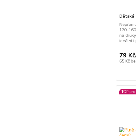
Dětská 
Nepromo
120–160 
na druky
ideální i
79 Kč
65 Kč
be
TOP pro