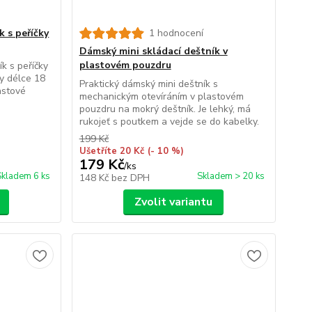
k s peříčky
1 hodnocení
Dámský mini skládací deštník v
plastovém pouzdru
ík s peříčky
y délce 18
Praktický dámský mini deštník s
astové
mechanickým otevíráním v plastovém
pouzdru na mokrý deštník. Je lehký, má
rukojeť s poutkem a vejde se do kabelky.
199 Kč
Ušetříte 20 Kč
(- 10 %)
179 Kč
/
ks
Skladem 6 ks
Skladem > 20 ks
148 Kč
bez DPH
Zvolit variantu