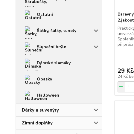
Barevný
Ostatní
2.jakost
Praktick
Šátky, šálky, tunely
univerzá
Spolehli
při práci
Sluneční brýle
Dámské slamáky
29 Kč
24 Kč
be
Opasky
Halloween
Dárky a suvenýry
Zimní doplňky