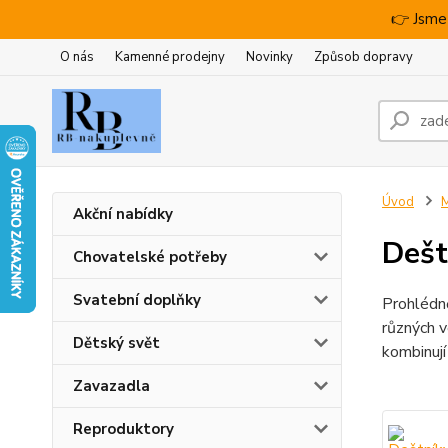
👉 Jsme
O nás
Kamenné prodejny
Novinky
Způsob dopravy
Úvod
M
Akční nabídky
Dešt
Chovatelské potřeby
Svatební doplňky
Prohlédně
různých v
Dětský svět
kombinují
Zavazadla
Reproduktory