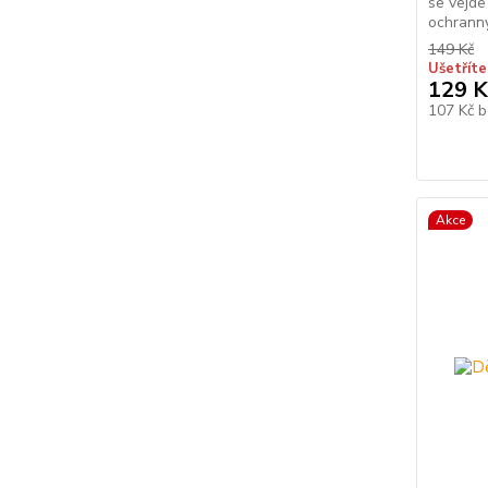
se vejde
ochranný
149 Kč
Ušetříte
129 K
107 Kč
b
Akce