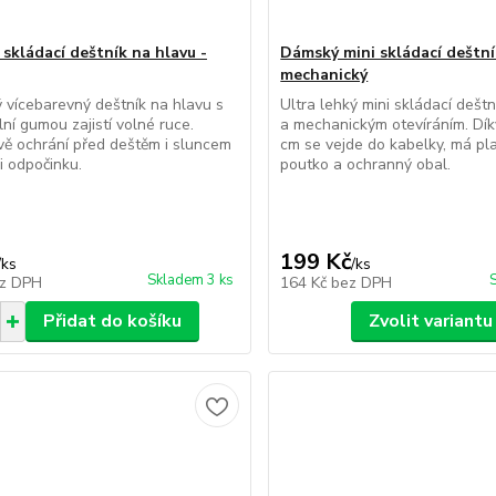
 skládací deštník na hlavu -
Dámský mini skládací deštní
mechanický
ý vícebarevný deštník na hlavu s
Ultra lehký mini skládací deštn
lní gumou zajistí volné ruce.
a mechanickým otevíráním. Dík
vě ochrání před deštěm i sluncem
cm se vejde do kabelky, má pl
 i odpočinku.
poutko a ochranný obal.
199 Kč
/
ks
/
ks
Skladem 3 ks
z DPH
164 Kč
bez DPH
Přidat do košíku
Zvolit variantu