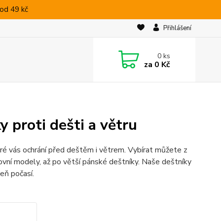
od 49 kč
Přihlášení
0
ks
za
0 Kč
y proti dešti a větru
eré vás ochrání před deštěm i větrem. Vybírat můžete z
tovní modely, až po větší pánské deštníky. Naše deštníky
zeň počasí.