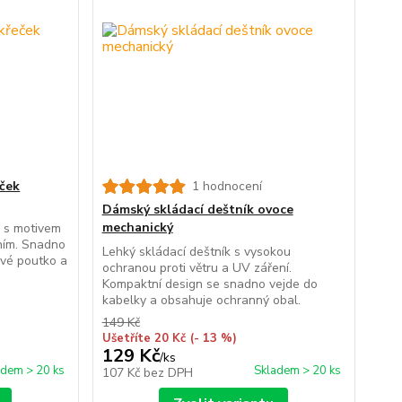
eček
1 hodnocení
Dámský skládací deštník ovoce
mechanický
k s motivem
ním. Snadno
Lehký skládací deštník s vysokou
ové poutko a
ochranou proti větru a UV záření.
Kompaktní design se snadno vejde do
kabelky a obsahuje ochranný obal.
149 Kč
Ušetříte 20 Kč
(- 13 %)
129 Kč
/
ks
adem > 20 ks
Skladem > 20 ks
107 Kč
bez DPH