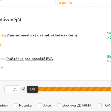
dávanější
Sk
Plně automatický deštník skládací - černý
> 
Sk
Pláštěnka pro dospělé EVA
> 
Kč
Od
adem
Novinka
Akce
Doprava ZDARMA
TOP 