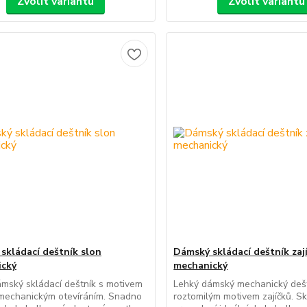
Zvolit variantu
Zvolit variantu
skládací deštník slon
Dámský skládací deštník zaj
ický
mechanický
mský skládací deštník s motivem
Lehký dámský mechanický dešt
 mechanickým otevíráním. Snadno
roztomilým motivem zajíčků. S