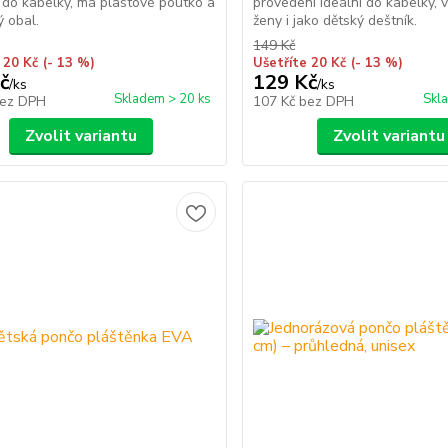
 do kabelky, má plastové poutko a
provedení ideální do kabelky,
 obal.
ženy i jako dětský deštník.
149 Kč
 20 Kč
(- 13 %)
Ušetříte 20 Kč
(- 13 %)
č
129 Kč
/
ks
/
ks
Skladem > 20 ks
Skl
ez DPH
107 Kč
bez DPH
Zvolit variantu
Zvolit variantu