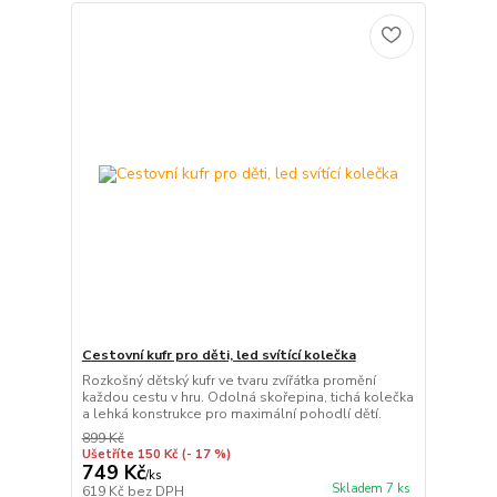
Cestovní kufr pro děti, led svítící kolečka
Rozkošný dětský kufr ve tvaru zvířátka promění
každou cestu v hru. Odolná skořepina, tichá kolečka
a lehká konstrukce pro maximální pohodlí dětí.
899 Kč
Ušetříte 150 Kč
(- 17 %)
749 Kč
/
ks
Skladem 7 ks
619 Kč
bez DPH