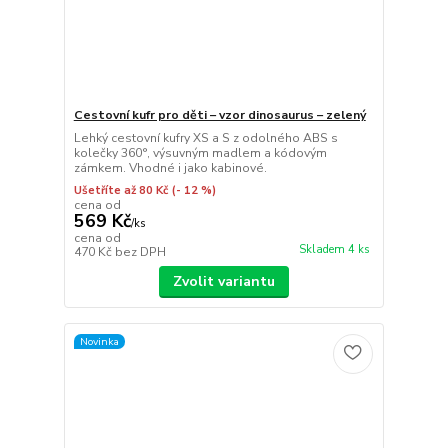
Cestovní kufr pro děti – vzor dinosaurus – zelený
Lehký cestovní kufry XS a S z odolného ABS s
kolečky 360°, výsuvným madlem a kódovým
zámkem. Vhodné i jako kabinové.
Ušetříte až 80 Kč
(- 12 %)
cena od
569 Kč
/
ks
cena od
Skladem 4 ks
470 Kč
bez DPH
Zvolit variantu
Novinka