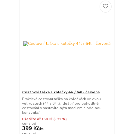
Cestovní taška s kolečky 44l / 64l - červená
Praktická cestovní taška na kolečkách ve dvou
velikostech (44 a 64 l). Ideální pro pohodlné
cestování s nastavitelným madlem a odolnou
konstrukcí.
Ušetříte až 150 Kč
(- 21 %)
cena od
399 Kč
/
ks
cena od