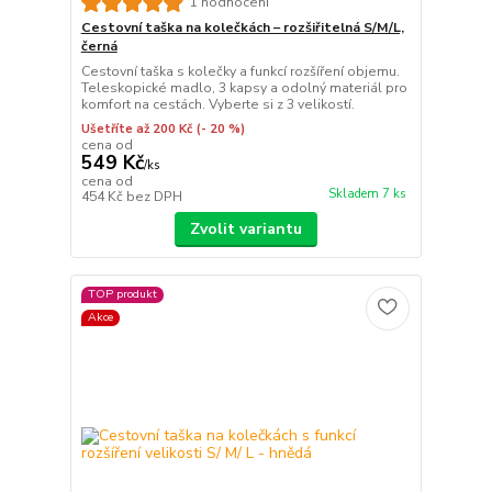
1 hodnocení
Cestovní taška na kolečkách – rozšiřitelná S/M/L,
černá
Cestovní taška s kolečky a funkcí rozšíření objemu.
Teleskopické madlo, 3 kapsy a odolný materiál pro
komfort na cestách. Vyberte si z 3 velikostí.
Ušetříte až 200 Kč
(- 20 %)
cena od
549 Kč
/
ks
cena od
Skladem 7 ks
454 Kč
bez DPH
Zvolit variantu
TOP produkt
Akce