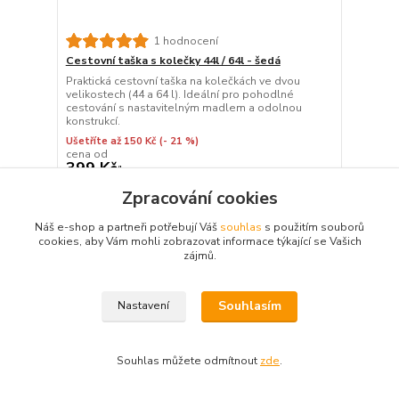
1 hodnocení
Cestovní taška s kolečky 44l / 64l - šedá
Praktická cestovní taška na kolečkách ve dvou
velikostech (44 a 64 l). Ideální pro pohodlné
cestování s nastavitelným madlem a odolnou
konstrukcí.
Ušetříte až 150 Kč
(- 21 %)
cena od
399 Kč
/
ks
cena od
Zpracování cookies
Skladem 9 ks
330 Kč
bez DPH
Zvolit variantu
Náš e-shop a partneři potřebují Váš
souhlas
s použitím souborů
cookies, aby Vám mohli zobrazovat informace týkající se Vašich
zájmů.
Souhlasím
Nastavení
Souhlas můžete odmítnout
zde
.