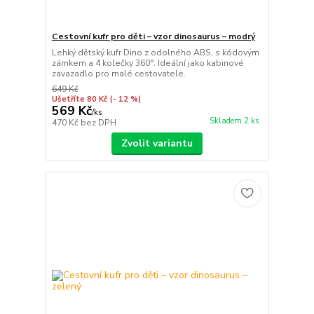
Cestovní kufr pro děti – vzor dinosaurus – modrý
Lehký dětský kufr Dino z odolného ABS, s kódovým
zámkem a 4 kolečky 360°. Ideální jako kabinové
zavazadlo pro malé cestovatele.
649 Kč
Ušetříte 80 Kč
(- 12 %)
569 Kč
/
ks
Skladem 2 ks
470 Kč
bez DPH
Zvolit variantu