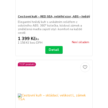
Cestovní kufr - RED SEA, reliéfní vzor, ABS – hnědý
Elegantní hnědý kufr s unikátním reliéfem z
odolného ABS. 360° kolečka, kódový zámek a
změkčená madla zajistí styl i komfort na každé
cestě.
1 399 Kč
/
ks
Není skladem
1 156 Kč
bez DPH
Detail
TOP produkt