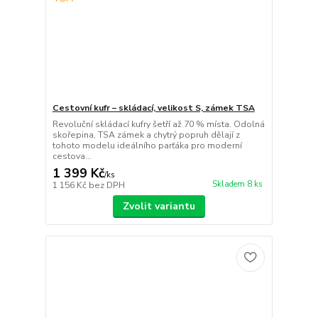
Cestovní kufr – skládací, velikost S, zámek TSA
Revoluční skládací kufry šetří až 70 % místa. Odolná
skořepina, TSA zámek a chytrý popruh dělají z
tohoto modelu ideálního parťáka pro moderní
cestova...
1 399 Kč
/
ks
Skladem 8 ks
1 156 Kč
bez DPH
Zvolit variantu