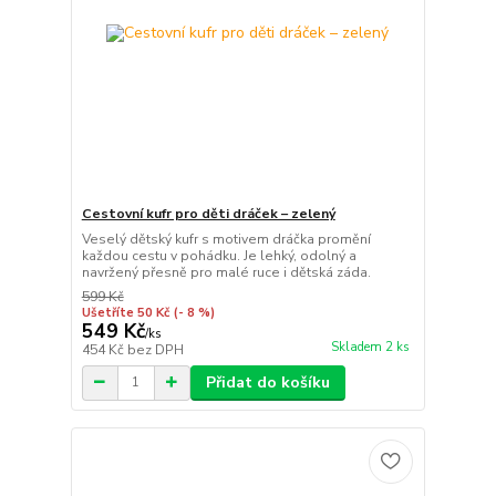
Cestovní kufr pro děti dráček – zelený
Veselý dětský kufr s motivem dráčka promění
každou cestu v pohádku. Je lehký, odolný a
navržený přesně pro malé ruce i dětská záda.
599 Kč
Ušetříte 50 Kč
(- 8 %)
549 Kč
/
ks
Skladem 2 ks
454 Kč
bez DPH
Přidat do košíku