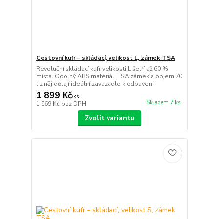
Cestovní kufr – skládací, velikost L, zámek TSA
Revoluční skládací kufr velikosti L šetří až 60 %
místa. Odolný ABS materiál, TSA zámek a objem 70
l z něj dělají ideální zavazadlo k odbavení.
1 899 Kč
/
ks
Skladem 7 ks
1 569 Kč
bez DPH
Zvolit variantu