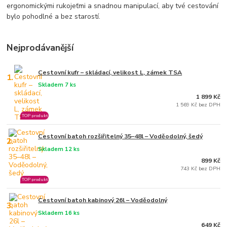
ergonomickými rukojeťmi a snadnou manipulací, aby tvé cestování
bylo pohodlné a bez starostí.
Nejprodávanější
Cestovní kufr – skládací, velikost L, zámek TSA
1.
Skladem 7 ks
1 899 Kč
1 569 Kč bez DPH
TOP produkt
Cestovní batoh rozšiřitelný 35–48l – Voděodolný, šedý
2.
Skladem 12 ks
899 Kč
743 Kč bez DPH
TOP produkt
Cestovní batoh kabinový 26l – Voděodolný
3.
Skladem 16 ks
649 Kč