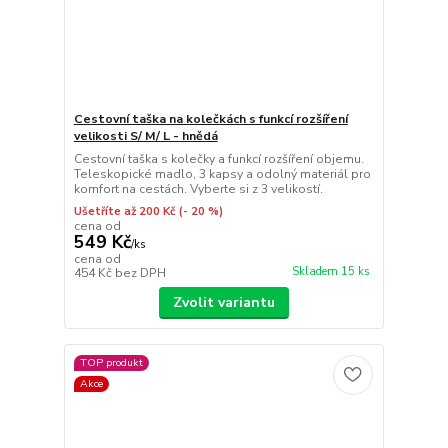
Cestovní taška na kolečkách s funkcí rozšíření
velikosti S/ M/ L - hnědá
Cestovní taška s kolečky a funkcí rozšíření objemu.
Teleskopické madlo, 3 kapsy a odolný materiál pro
komfort na cestách. Vyberte si z 3 velikostí.
Ušetříte až 200 Kč
(- 20 %)
cena od
549 Kč
/
ks
cena od
Skladem 15 ks
454 Kč
bez DPH
Zvolit variantu
TOP produkt
Akce