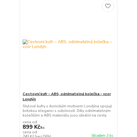
Cestovní kufr – ABS, odnímatelná kolečka – vzor
Londýn
Stylové kufry s ikonickým motivem Londýna spojují
britskou eleganci s odolností. Díky odnímatelným
kolečkům a ABS materiálu jsou ideální na cesty.
cena od
899 Kč
/
ks
cena od
Skladem 3 ks
743 Kč
bez DPH