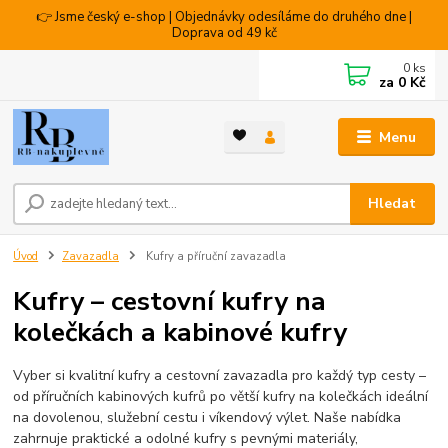
👉 Jsme český e-shop | Objednávky odesíláme do druhého dne |
Doprava od 49 kč
0
ks
za
0 Kč
Menu
Hledat
Úvod
Zavazadla
Kufry a příruční zavazadla
Kufry – cestovní kufry na
kolečkách a kabinové kufry
Vyber si kvalitní kufry a cestovní zavazadla pro každý typ cesty –
od příručních kabinových kufrů po větší kufry na kolečkách ideální
na dovolenou, služební cestu i víkendový výlet. Naše nabídka
zahrnuje praktické a odolné kufry s pevnými materiály,