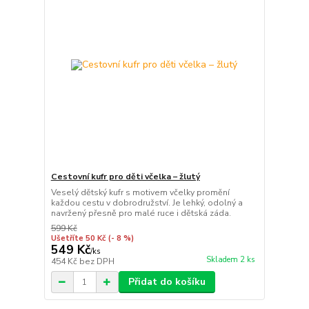
Cestovní kufr pro děti včelka – žlutý
Veselý dětský kufr s motivem včelky promění
každou cestu v dobrodružství. Je lehký, odolný a
navržený přesně pro malé ruce i dětská záda.
599 Kč
Ušetříte 50 Kč
(- 8 %)
549 Kč
/
ks
Skladem 2 ks
454 Kč
bez DPH
Přidat do košíku