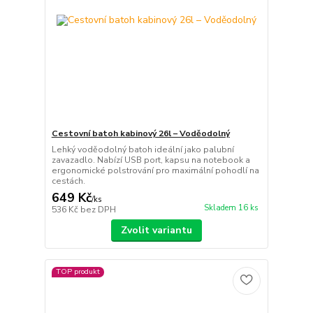
Cestovní batoh kabinový 26l – Voděodolný
Lehký voděodolný batoh ideální jako palubní
zavazadlo. Nabízí USB port, kapsu na notebook a
ergonomické polstrování pro maximální pohodlí na
cestách.
649 Kč
/
ks
Skladem 16 ks
536 Kč
bez DPH
Zvolit variantu
TOP produkt