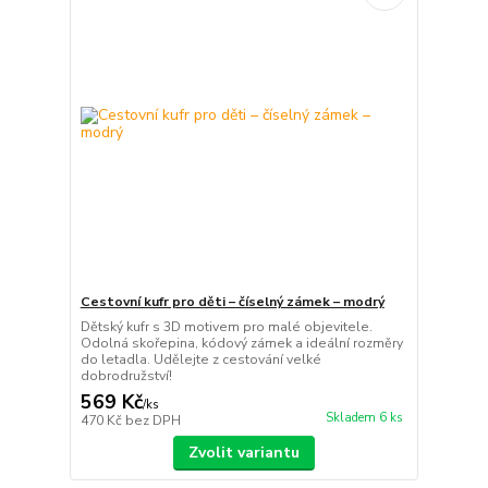
Cestovní kufr pro děti – číselný zámek – modrý
Dětský kufr s 3D motivem pro malé objevitele.
Odolná skořepina, kódový zámek a ideální rozměry
do letadla. Udělejte z cestování velké
dobrodružství!
569 Kč
/
ks
Skladem 6 ks
470 Kč
bez DPH
Zvolit variantu