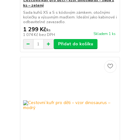
Cestovní kufr pro děti – vzor dinosaurus - sada 2
ks – zelený
Sada kufrů XS a S s kódovým zámkem, otočnými
kolečky a výsuvným madlem. Ideální jako kabinové i
odbavitelné zavazadlo.
1 299 Kč
/
ks
Skladem 1 ks
1 074 Kč
bez DPH
Přidat do košíku