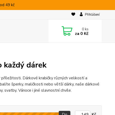
od 49 kč
Přihlášení
0
ks
za
0 Kč
o každý dárek
 příležitosti. Dárkové krabičky různých velikostí a
balíte šperky, maličkosti nebo větší dárky, naše dárkové
, svatby, Vánoce i jiné slavnostní chvíle.
Do
Kč