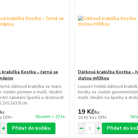
 krabička Kostka – černá se
Dárková krabička Kostka – 
 nápisy
zlatou mřížkou
černá dárková krabička ve tvaru
Luxusní hnědá dárková krabičk
e zlatým písmem a mašlí. Ideální
kostky se zlatým geometrický
ntní zabalení šperků a drobností.
mašlí. Ideální na šperky a drob
,2x5,2x3,8 cm.
19 Kč
/
ks
/
ks
Skladem > 20 ks
Skl
z DPH
16 Kč
bez DPH
Přidat do košíku
Přidat do ko