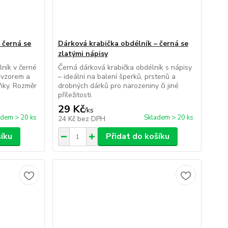
 černá se
Dárková krabička obdélník – černá se
zlatými nápisy
lník v černé
Černá dárková krabička obdélník s nápisy
 vzorem a
– ideální na balení šperků, prstenů a
lňky. Rozměr
drobných dárků pro narozeniny či jiné
příležitosti.
29 Kč
/
ks
adem > 20 ks
Skladem > 20 ks
24 Kč
bez DPH
šíku
Přidat do košíku