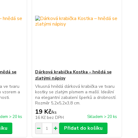
hnědá se
Dárková krabička Kostka – hnědá se
zlatými nápisy
a ve tvaru
Vkusná hnědá dárková krabička ve tvaru
m vzorem a
kostky se zlatým písmem a mašlí. Ideální
nosti.
na elegantní zabalení šperků a drobností.
Rozměr 5,2x5,2x3,8 cm.
19 Kč
/
ks
adem > 20 ks
Skladem > 20 ks
16 Kč
bez DPH
šíku
Přidat do košíku