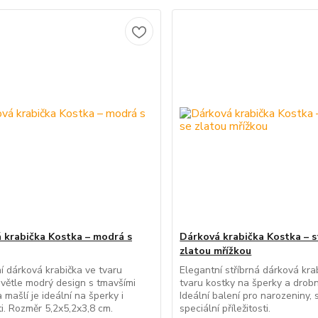
 krabička Kostka – modrá s
Dárková krabička Kostka – s
zlatou mřížkou
í dárková krabička ve tvaru
Elegantní stříbrná dárková kra
Světle modrý design s tmavšími
tvaru kostky na šperky a drobn
 mašlí je ideální na šperky i
Ideální balení pro narozeniny, 
i. Rozměr 5,2x5,2x3,8 cm.
speciální příležitosti.