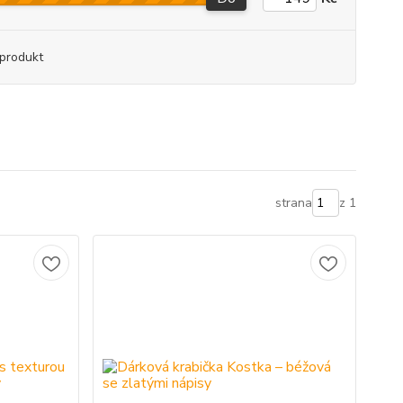
produkt
strana
z 1