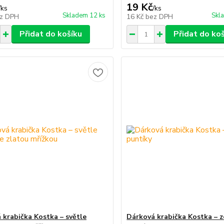
19 Kč
/
ks
/
ks
Skladem 12 ks
Skl
z DPH
16 Kč
bez DPH
Přidat do košíku
Přidat do ko
 krabička Kostka – světle
Dárková krabička Kostka – z