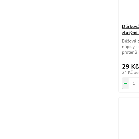
Dárková
zlatými
Béžová d
nápisy, 
prstenů 
29 Kč
24 Kč
be