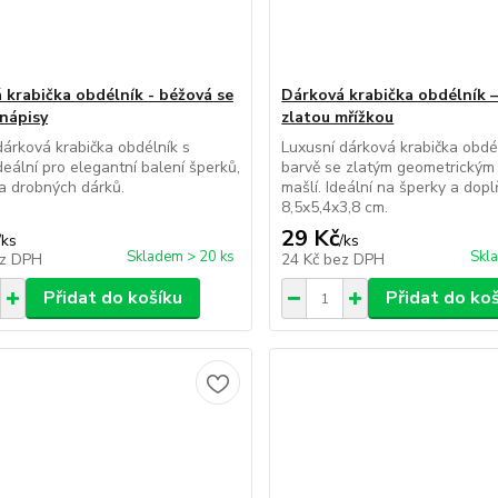
 krabička obdélník - béžová se
Dárková krabička obdélník –
 nápisy
zlatou mřížkou
árková krabička obdélník s
Luxusní dárková krabička obdé
ideální pro elegantní balení šperků,
barvě se zlatým geometrickým
a drobných dárků.
mašlí. Ideální na šperky a dop
8,5x5,4x3,8 cm.
29 Kč
/
ks
/
ks
Skladem > 20 ks
Skl
z DPH
24 Kč
bez DPH
Přidat do košíku
Přidat do ko