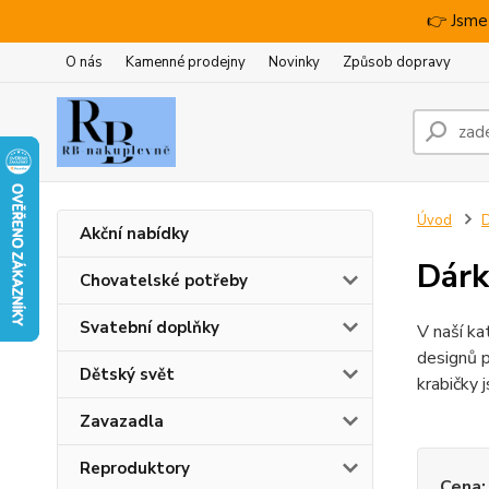
👉 Jsme
O nás
Kamenné prodejny
Novinky
Způsob dopravy
Úvod
D
Akční nabídky
Dárk
Chovatelské potřeby
Svatební doplňky
V naší ka
designů p
Dětský svět
krabičky 
Zavazadla
Reproduktory
Cena: