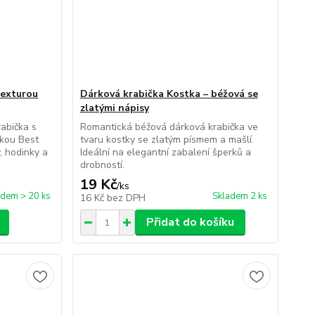
texturou
Dárková krabička Kostka – béžová se
zlatými nápisy
rabička s
Romantická béžová dárková krabička ve
lkou Best
tvaru kostky se zlatým písmem a mašlí.
, hodinky a
Ideální na elegantní zabalení šperků a
drobností.
19 Kč
/
ks
adem > 20 ks
Skladem 2 ks
16 Kč
bez DPH
Přidat do košíku