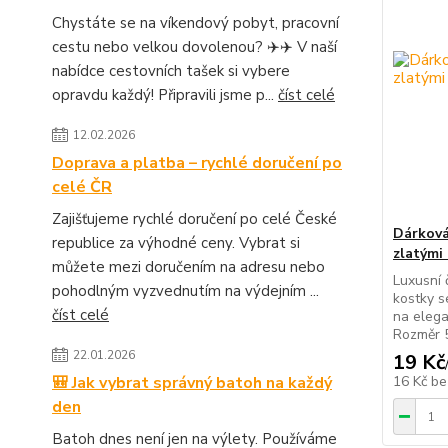
Chystáte se na víkendový pobyt, pracovní
cestu nebo velkou dovolenou? ✈️✈️ V naší
nabídce cestovních tašek si vybere
opravdu každý! Připravili jsme p...
číst celé
12.02.2026
Doprava a platba – rychlé doručení po
celé ČR
Zajišťujeme rychlé doručení po celé České
Dárková
republice za výhodné ceny. Vybrat si
zlatými
můžete mezi doručením na adresu nebo
Luxusní 
pohodlným vyzvednutím na výdejním ...
kostky s
číst celé
na elega
Rozměr 5
22.01.2026
19 Kč
🎒 Jak vybrat správný batoh na každý
16 Kč
be
den
Batoh dnes není jen na výlety. Používáme