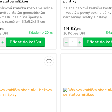
e zlatou mřížkou
puntíky
dárková krabička kostka ve světle
Zelená dárková krabička kostk
arvě se zlatým geometrickým
– veselý a pevný box na dárky
 mašlí. Ideální na šperky a
narozeniny, svátky a oslavy.
i s rozměrem 5,2x5,2x3,8 cm.
19 Kč
/
ks
/
ks
Skladem > 20 ks
Skl
z DPH
16 Kč
bez DPH
Přidat do košíku
Přidat do ko