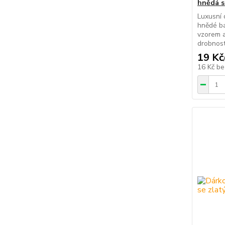
hnědá s
Luxusní 
hnědé b
vzorem a
drobnost
19 Kč
16 Kč
be