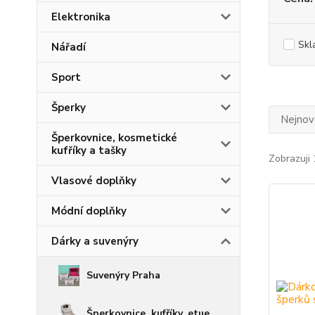
Elektronika
Skl
Nářadí
Sport
Šperky
Nejnově
Šperkovnice, kosmetické
kufříky a tašky
Zobrazuji 
Vlasové doplňky
Módní doplňky
Dárky a suvenýry
Suvenýry Praha
Šperkovnice, kufříky, etue