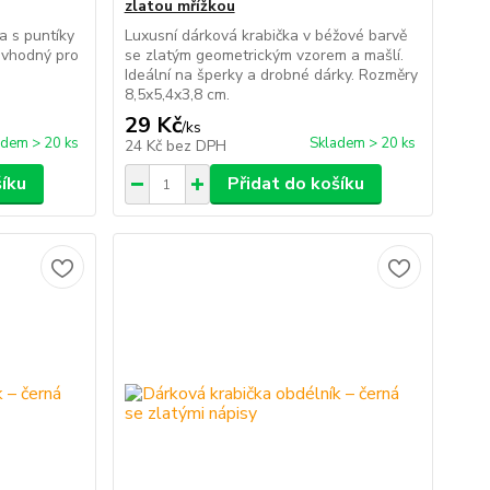
zlatou mřížkou
a s puntíky
Luxusní dárková krabička v béžové barvě
 vhodný pro
se zlatým geometrickým vzorem a mašlí.
Ideální na šperky a drobné dárky. Rozměry
8,5x5,4x3,8 cm.
29 Kč
/
ks
adem > 20 ks
Skladem > 20 ks
24 Kč
bez DPH
šíku
Přidat do košíku