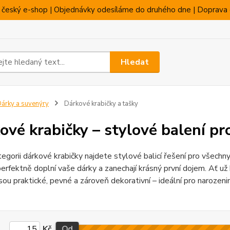
 český e-shop | Objednávky odesíláme do druhého dne | Doprava 
Hledat
árky a suvenýry
Dárkové krabičky a tašky
ové krabičky – stylové balení pr
tegorii dárkové krabičky najdete stylové balicí řešení pro všechny
erfektně doplní vaše dárky a zanechají krásný první dojem. Ať už 
jsou praktické, pevné a zároveň dekorativní – ideální pro narozeniny
Kč
Od