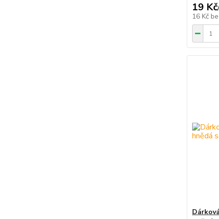
19 Kč
16 Kč
be
Dárková