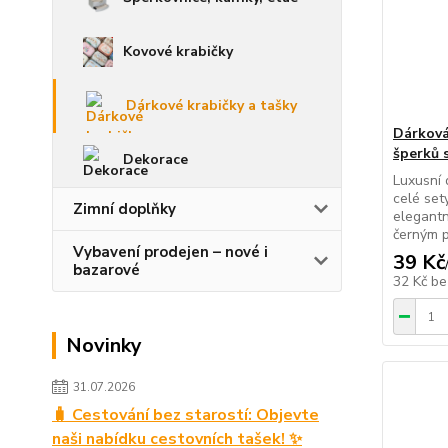
Kovové krabičky
Dárkové krabičky a tašky
Dárková
šperků 
Dekorace
Luxusní 
celé set
Zimní doplňky
elegantn
černým p
Vybavení prodejen – nové i
39 Kč
bazarové
32 Kč
be
Novinky
31.07.2026
🧳 Cestování bez starostí: Objevte
naši nabídku cestovních tašek! ✨