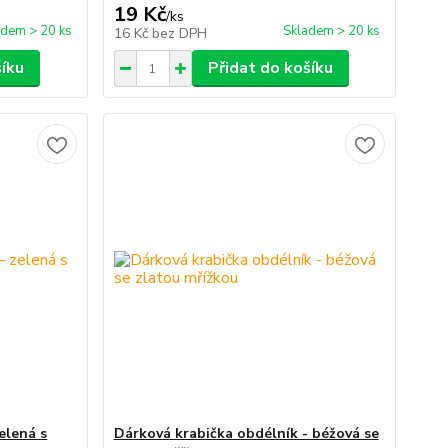
19 Kč
/
ks
adem > 20 ks
Skladem > 20 ks
16 Kč
bez DPH
šíku
Přidat do košíku
elená s
Dárková krabička obdélník - béžová se