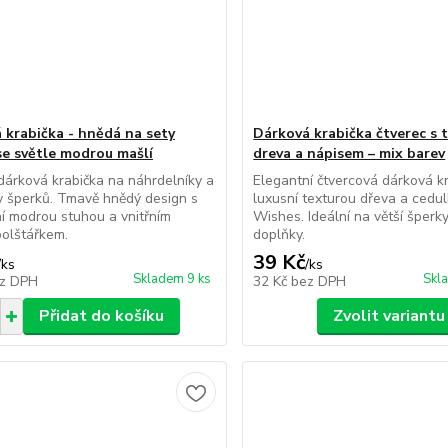
 krabička - hnědá na sety
Dárková krabička čtverec s 
se světle modrou mašlí
dreva a nápisem – mix barev
dárková krabička na náhrdelníky a
Elegantní čtvercová dárková k
y šperků. Tmavě hnědý design s
luxusní texturou dřeva a cedu
í modrou stuhou a vnitřním
Wishes. Ideální na větší šperky
olštářkem.
doplňky.
39 Kč
/
ks
/
ks
Skladem 9 ks
Skl
z DPH
32 Kč
bez DPH
Přidat do košíku
Zvolit variantu