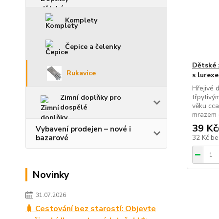
Komplety
Čepice a čelenky
Dětské 
Rukavice
s lurex
Hřejivé 
třpytivý
Zimní doplňky pro
věku cca
dospělé
mrazem d
39 Kč
Vybavení prodejen – nové i
bazarové
32 Kč
be
Novinky
31.07.2026
🧳 Cestování bez starostí: Objevte