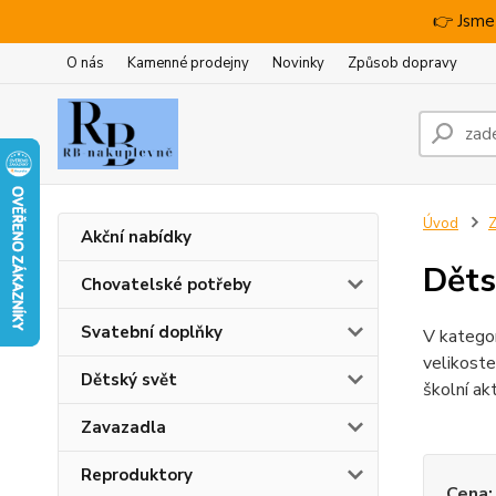
👉 Jsme
O nás
Kamenné prodejny
Novinky
Způsob dopravy
Úvod
Z
Akční nabídky
Děts
Chovatelské potřeby
Svatební doplňky
V kategor
velikoste
Dětský svět
školní akt
Zavazadla
Reproduktory
Cena: