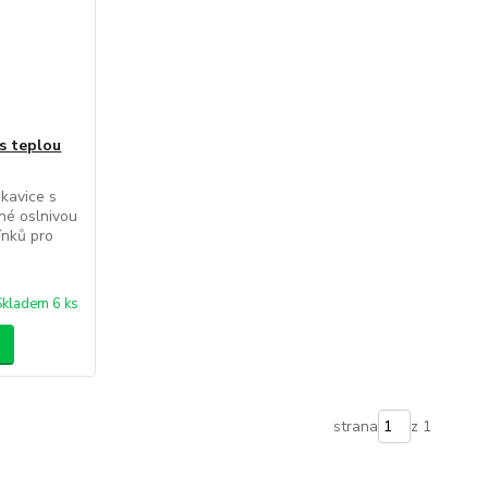
 s teplou
ukavice s
ené oslnivou
ínků pro
Skladem 6 ks
strana
z 1