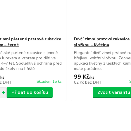
zimní pletené prstové rukavice
Dívčí zimní prstové rukavice
em – černé
vložkou – Květina
dětské pletené rukavice s jemně
Elegantní dívčí zimní prstové r
m lurexem a vzorem pro děti ve
hřejivou vnitřní vložkou. Zdob
 4–7 let. Spolehlivá ochrana před
aplikací květiny z lesklých kam
o školy i na hřiště.
malé parádnice.
99 Kč
/
ks
/
ks
Skladem 15 ks
z DPH
82 Kč
bez DPH
Přidat do košíku
Zvolit variantu