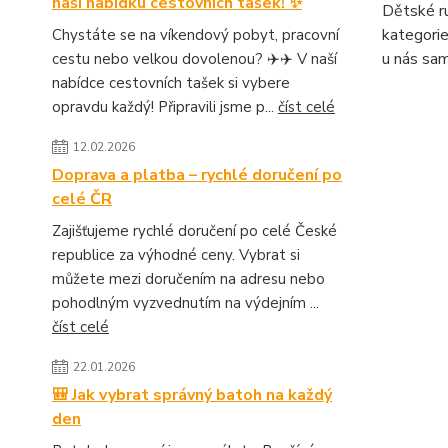
naši nabídku cestovních tašek! ✨
Dětské ru
kategorie
Chystáte se na víkendový pobyt, pracovní
u nás sa
cestu nebo velkou dovolenou? ✈️✈️ V naší
nabídce cestovních tašek si vybere
opravdu každý! Připravili jsme p...
číst celé
12.02.2026
Doprava a platba – rychlé doručení po
celé ČR
Zajišťujeme rychlé doručení po celé České
republice za výhodné ceny. Vybrat si
můžete mezi doručením na adresu nebo
pohodlným vyzvednutím na výdejním ...
číst celé
22.01.2026
🎒 Jak vybrat správný batoh na každý
den