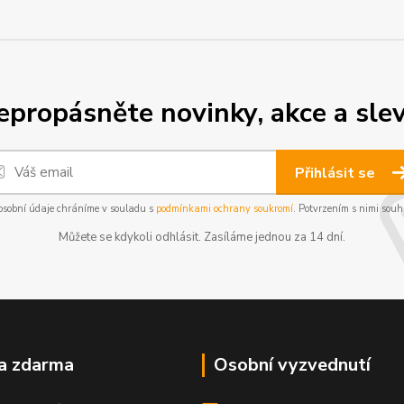
epropásněte novinky, akce a slev
Přihlásit se
osobní údaje chráníme v souladu s
podmínkami ochrany soukromí
. Potvrzením s nimi souhl
Můžete se kdykoli odhlásit. Zasíláme jednou za 14 dní.
a zdarma
Osobní vyzvednutí