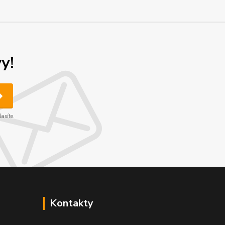
y!
asíte.
Kontakty