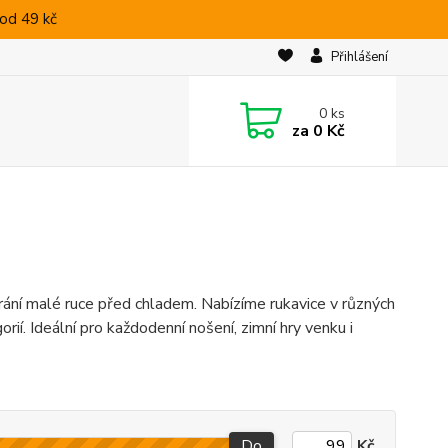
od 49 kč
Přihlášení
0
ks
za
0 Kč
hrání malé ruce před chladem. Nabízíme rukavice v různých
ií. Ideální pro každodenní nošení, zimní hry venku i
Do
Kč