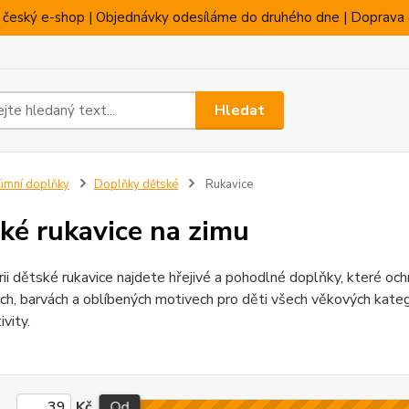
 český e-shop | Objednávky odesíláme do druhého dne | Doprava 
Hledat
imní doplňky
Doplňky dětské
Rukavice
ké rukavice na zimu
ii dětské rukavice najdete hřejivé a pohodlné doplňky, které oc
ch, barvách a oblíbených motivech pro děti všech věkových kategor
ivity.
Kč
Od