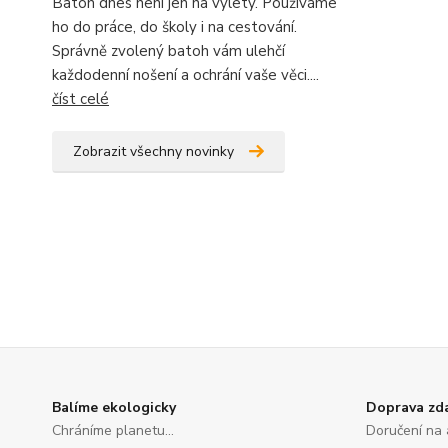
Batoh dnes není jen na výlety. Používáme
ho do práce, do školy i na cestování.
Správně zvolený batoh vám ulehčí
každodenní nošení a ochrání vaše věci....
číst celé
Zobrazit všechny novinky
Balíme ekologicky
Doprava zd
Chráníme planetu...
Doručení na 