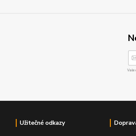
N
Vaše 
Užitečné odkazy
Doprav