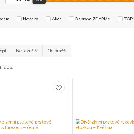
adem
Novinka
Akce
Doprava ZDARMA
TOP 
jší
Nejlevnější
Nejdražší
1-2 z 2