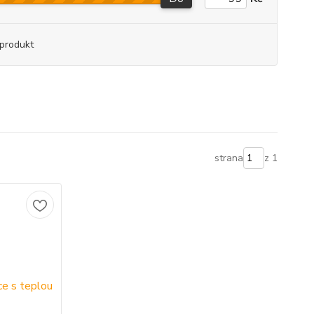
produkt
strana
z 1