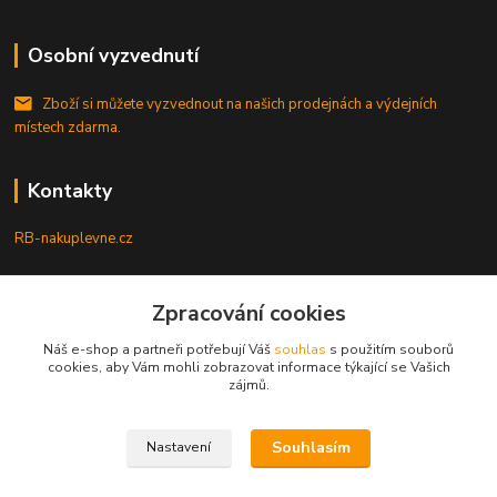
Osobní vyzvednutí
Zboží si můžete vyzvednout na našich prodejnách a výdejních
místech zdarma.
Kontakty
RB-nakuplevne.cz
Zákaznická podpora
Zpracování cookies
+420 222722421
(Po-Pá, 8-17 hod.)
Náš e-shop a partneři potřebují Váš
souhlas
s použitím souborů
cookies, aby Vám mohli zobrazovat informace týkající se Vašich
info@rb-nakuplevne.cz
zájmů.
Souhlasím
Nastavení