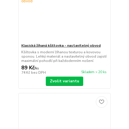
Klasická žíhaná kšiltovka - nastavitelný obvod
Kšiltovka s moderní žíhanou texturou a kovovou
sponou. Lehký materiál a nastavitelný obvod zajistí
maximální pohodlí při každodenním nošení.
89 Kč
/
ks
Skladem > 20 ks
74 Kč
bez DPH
Zvolit variantu