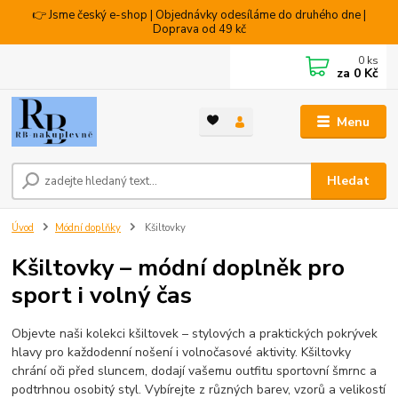
👉 Jsme český e-shop | Objednávky odesíláme do druhého dne |
Doprava od 49 kč
0
ks
za
0 Kč
Menu
Hledat
Úvod
Módní doplňky
Kšiltovky
Kšiltovky – módní doplněk pro
sport i volný čas
Objevte naši kolekci kšiltovek – stylových a praktických pokrývek
hlavy pro každodenní nošení i volnočasové aktivity. Kšiltovky
chrání oči před sluncem, dodají vašemu outfitu sportovní šmrnc a
podtrhnou osobitý styl. Vybírejte z různých barev, vzorů a velikostí