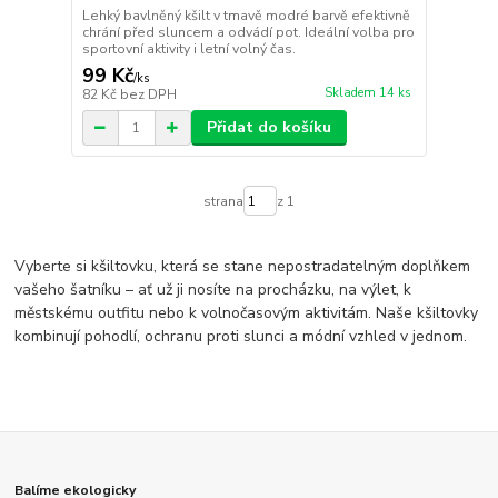
Lehký bavlněný kšilt v tmavě modré barvě efektivně
chrání před sluncem a odvádí pot. Ideální volba pro
sportovní aktivity i letní volný čas.
99 Kč
/
ks
Skladem 14 ks
82 Kč
bez DPH
Přidat do košíku
strana
z 1
Vyberte si kšiltovku, která se stane nepostradatelným doplňkem
vašeho šatníku – ať už ji nosíte na procházku, na výlet, k
městskému outfitu nebo k volnočasovým aktivitám. Naše kšiltovky
kombinují pohodlí, ochranu proti slunci a módní vzhled v jednom.
Balíme ekologicky