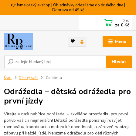
👉 Jsme český e-shop | Objednávky odesíláme do druhého dne |
Doprava od 49 kč
0
ks
za
0 Kč
Menu
Hledat
Úvod
Dětský svět
Odrážedla
Odrážedla – dětská odrážedla pro
první jízdy
Vítejte v naší nabídce odrážedel – skvělého prostředku pro první
pohyb vašich nejmenších! Dětská odrážedla pomáhají rozvíjet
rovnováhu, koordinaci a motorické dovednosti, a zároveň nabízejí
zábavu při každé jízdě. Nabízíme odrážedla pro děti různých