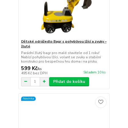
Dětské odrážedlo Bagr s pohyblivou lžící a zvuky –
žluté
Parádní žlutý bagr pro malé stavitele od 1 roku!
Nabízí pohyblivou lžíci, volant se zvuky a stabilní
konstrukci pro bezpečnou hru doma i na písku.
599 Kč
/
ks
Skladem 10 ks
495 Kč
bez DPH
Přidat do košíku
Novinka