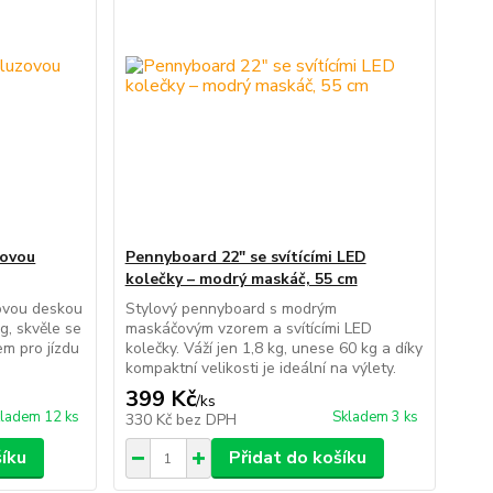
zovou
Pennyboard 22" se svítícími LED
kolečky – modrý maskáč, 55 cm
zovou deskou
Stylový pennyboard s modrým
kg, skvěle se
maskáčovým vzorem a svítícími LED
em pro jízdu
kolečky. Váží jen 1,8 kg, unese 60 kg a díky
kompaktní velikosti je ideální na výlety.
399 Kč
/
ks
ladem 12 ks
Skladem 3 ks
330 Kč
bez DPH
šíku
Přidat do košíku