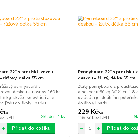
ard 22" s protiskluzovou
Pennyboard 22" s protisklu
– růžový, délka 55 cm
deskou – žlutý, délka 55 cm
 růžový pennyboard s
Žlutý pennyboard s protisklu
uzovou deskou a nosností 60 kg.
a nosností 60 kg. Váží jen 1,8 
1,8 kg, skvěle se ovládá a je
ovládá a je ideálním společník
ro jízdu do školy i parku.
do školy i parku.
č
229 Kč
/
ks
/
ks
Skladem 1 ks
Sk
ez DPH
189 Kč
bez DPH
Přidat do košíku
Přidat do ko