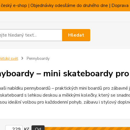
 český e-shop | Objednávky odesíláme do druhého dne | Doprava 
Hledat
ětský svět
Pennyboardy
yboardy – mini skateboardy pro
aši nabídku pennyboardů – praktických mini boardů pro zábavné 
skateboard s lehkou deskou a měkkými kolečky, který se snadno 
sou ideální volbou pro každodenní pohyb, zábavu i stylový dopln
Kč
Od