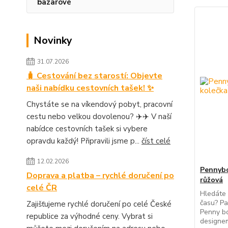
bazarové
Novinky
31.07.2026
🧳 Cestování bez starostí: Objevte
naši nabídku cestovních tašek! ✨
Chystáte se na víkendový pobyt, pracovní
cestu nebo velkou dovolenou? ✈️✈️ V naší
nabídce cestovních tašek si vybere
opravdu každý! Připravili jsme p...
číst celé
12.02.2026
Pennybo
Doprava a platba – rychlé doručení po
růžová
celé ČR
Hledáte 
času? Pa
Zajišťujeme rychlé doručení po celé České
Penny bo
republice za výhodné ceny. Vybrat si
designem