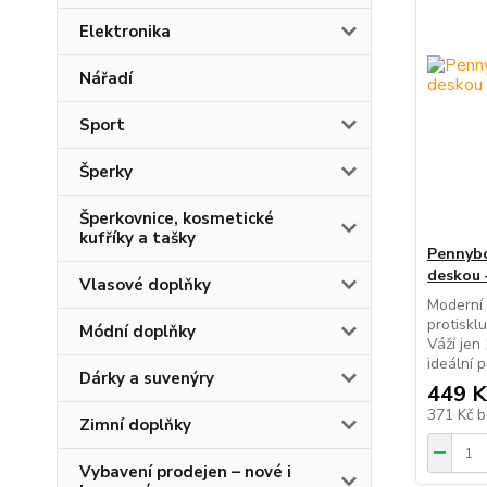
Elektronika
Nářadí
Sport
Šperky
Šperkovnice, kosmetické
kufříky a tašky
Pennybo
deskou 
Vlasové doplňky
Moderní
protiskl
Módní doplňky
Váží jen 
ideální p
Dárky a suvenýry
449 K
371 Kč
b
Zimní doplňky
Vybavení prodejen – nové i