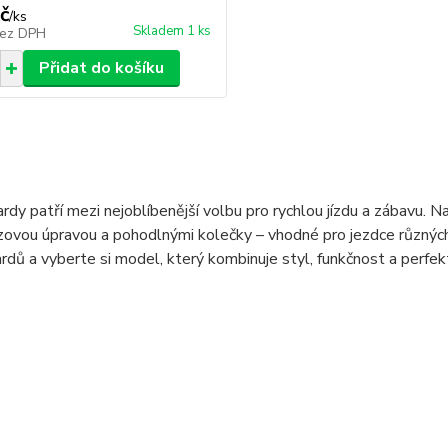
č
/
ks
Skladem 1 ks
ez DPH
Přidat do košíku
dy patří mezi nejoblíbenější volbu pro rychlou jízdu a zábavu. N
zovou úpravou a pohodlnými kolečky – vhodné pro jezdce různých 
dů a vyberte si model, který kombinuje styl, funkčnost a perfektn