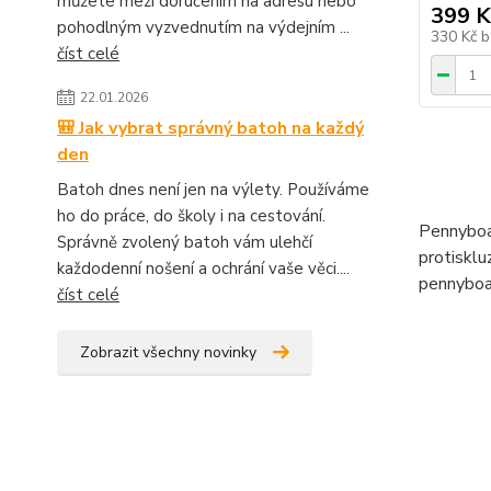
můžete mezi doručením na adresu nebo
399 K
pohodlným vyzvednutím na výdejním ...
330 Kč
b
číst celé
22.01.2026
🎒 Jak vybrat správný batoh na každý
den
Batoh dnes není jen na výlety. Používáme
ho do práce, do školy i na cestování.
Pennyboar
Správně zvolený batoh vám ulehčí
protisklu
každodenní nošení a ochrání vaše věci....
pennyboar
číst celé
Zobrazit všechny novinky