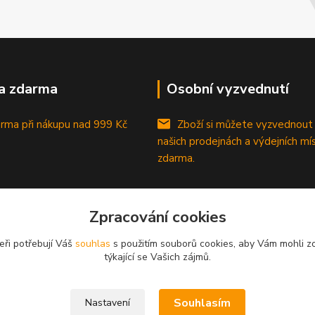
a zdarma
Osobní vyzvednutí
rma při nákupu
nad 999 Kč
Zboží si můžete vyzvednout
našich prodejnách a výdejních mí
zdarma.
Zpracování cookies
eři potřebují Váš
souhlas
s použitím souborů cookies, aby Vám mohli z
týkající se Vašich zájmů.
Souhlasím
Nastavení