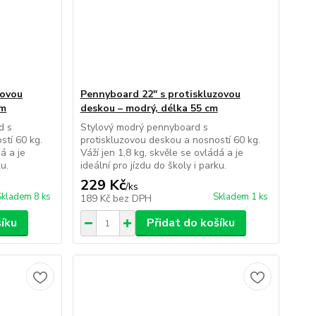
zovou
Pennyboard 22" s protiskluzovou
cm
deskou – modrý, délka 55 cm
d s
Stylový modrý pennyboard s
stí 60 kg.
protiskluzovou deskou a nosností 60 kg.
á a je
Váží jen 1,8 kg, skvěle se ovládá a je
ku.
ideální pro jízdu do školy i parku.
229 Kč
/
ks
Skladem 8 ks
Skladem 1 ks
189 Kč
bez DPH
šíku
Přidat do košíku