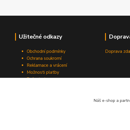
Užitečné odkazy
Doprav
Obchodní podmínky
Doprava zda
Ochrana soukromí
Reklamace a vrácení
Možnosti platby
Způsob dopravy
Odstoupení od smlouvy
Náš e-shop a partn