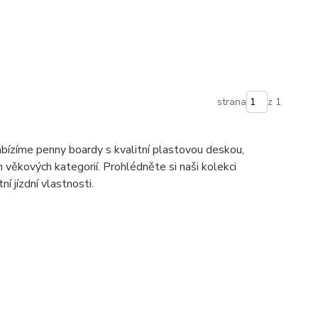
strana
z 1
abízíme penny boardy s kvalitní plastovou deskou,
věkových kategorií. Prohlédněte si naši kolekci
í jízdní vlastnosti.