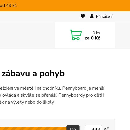
od 49 kč
Přihlášení
0
ks
za
0 Kč
 zábavu a pohyb
ježdění ve městě i na chodníku. Pennyboard je menší
ovládá a skvěle se přenáší. Pennyboardy pro děti i
ěk na výlety nebo do školy.
Do
Kč