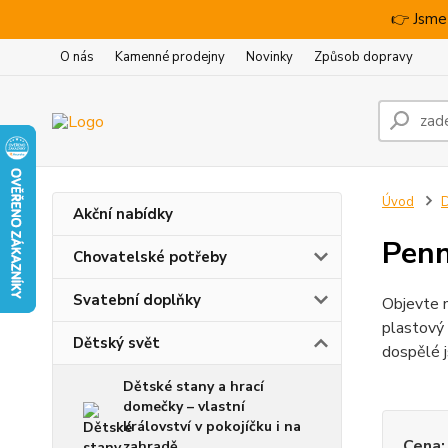
👉 Jsme
O nás
Kamenné prodejny
Novinky
Způsob dopravy
Úvod
D
Akční nabídky
Penn
Chovatelské potřeby
Svatební doplňky
Objevte n
plastový 
Dětský svět
dospělé j
Dětské stany a hrací
domečky – vlastní
království v pokojíčku i na
Cena:
zahradě