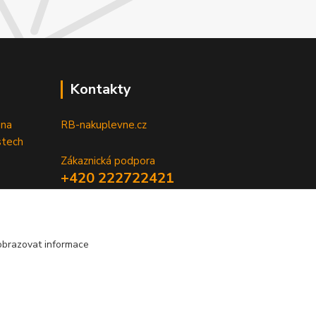
Kontakty
 na
RB-nakuplevne.cz
stech
Zákaznická podpora
+420 222722421
(Po-Pá, 8-17 hod.)
info@rb-nakuplevne.cz
obrazovat informace