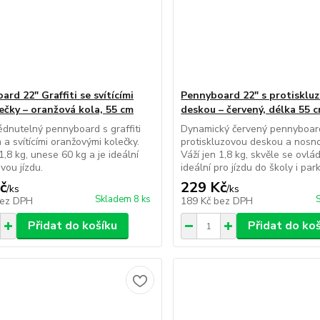
rd 22" Graffiti se svítícími
Pennyboard 22" s protisklu
ečky – oranžová kola, 55 cm
deskou – červený, délka 55 
dnutelný pennyboard s graffiti
Dynamický červený pennyboar
 a svítícími oranžovými kolečky.
protiskluzovou deskou a nosno
1,8 kg, unese 60 kg a je ideální
Váží jen 1,8 kg, skvěle se ovlád
vou jízdu.
ideální pro jízdu do školy i par
č
229 Kč
/
ks
/
ks
Skladem 8 ks
ez DPH
189 Kč
bez DPH
Přidat do košíku
Přidat do ko