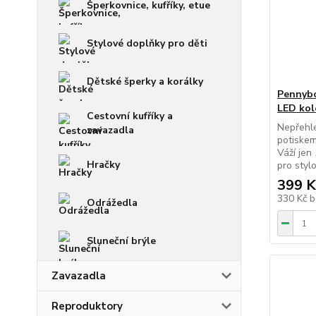
Šperkovnice, kufříky, etue
Stylové doplňky pro děti
Dětské šperky a korálky
Pennyboa
LED kol
Cestovní kufříky a
Nepřehlé
zavazadla
potiskem
Váží jen 
Hračky
pro stylo
399 K
330 Kč
b
Odrážedla
Sluneční brýle
Zavazadla
Reproduktory