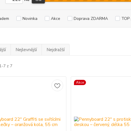
adem
Novinka
Akce
Doprava ZDARMA
TOP 
jší
Nejlevnější
Nejdražší
1-7 z 7
Akce