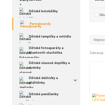
Dětské koloběžky
Skl
Pennyboardy
Dětské lampičky a svitidla
Nejnově
Dětské fotoaparáty a
bluetooth sluchátka
Zobrazuji 
Dětské vlasové doplňky a
ozdoby
Dětské deštníky a
pláštěnky
Dětské peněženky