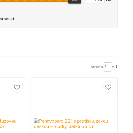
produkt
strana
z 1