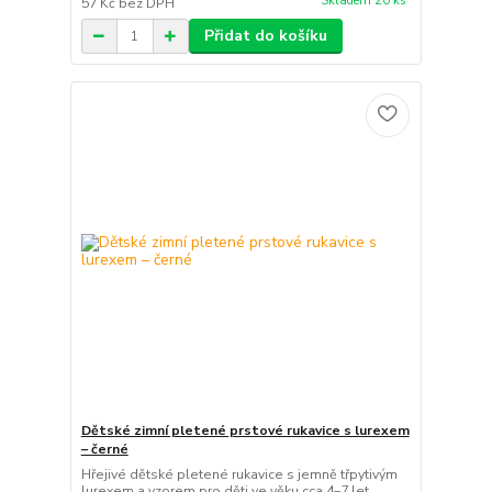
Skladem 20 ks
57 Kč
bez DPH
Přidat do košíku
Dětské zimní pletené prstové rukavice s lurexem
– černé
Hřejivé dětské pletené rukavice s jemně třpytivým
lurexem a vzorem pro děti ve věku cca 4–7 let.