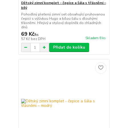
Dětský zimní komplet - čepice a šála s třásněmi –
bílý
Pohodlný pletený zimní set obsahující pruhovanou
čepici s výšivkou Hugo a bílou šálu s dlouhými
třásněmi. Hřejivý a stylový doplněk do chladných
dnů.
69 Kč
/
ks
Skladem 8 ks
57 Kč
bez DPH
Přidat do košíku