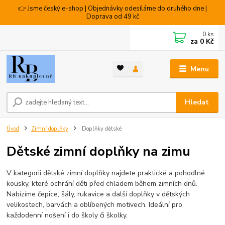
👉 Jsme český e-shop | Objednávky odesíláme do druhého dne |
Doprava od 49 kč
0
ks
za
0 Kč
Menu
Hledat
Úvod
Zimní doplňky
Doplňky dětské
Dětské zimní doplňky na zimu
V kategorii dětské zimní doplňky najdete praktické a pohodlné
kousky, které ochrání děti před chladem během zimních dnů.
Nabízíme čepice, šály, rukavice a další doplňky v dětských
velikostech, barvách a oblíbených motivech. Ideální pro
každodenní nošení i do školy či školky.