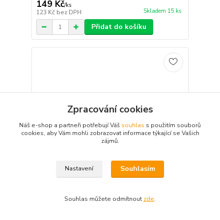
149 Kč
/
ks
Skladem 15 ks
123 Kč
bez DPH
Přidat do košíku
Zpracování cookies
Náš e-shop a partneři potřebují Váš
souhlas
s použitím souborů
cookies, aby Vám mohli zobrazovat informace týkající se Vašich
zájmů.
Souhlasím
Nastavení
Souhlas můžete odmítnout
zde
.
Dětský zimní set - Medvídek čepice s bambulemi
+ šála - červená