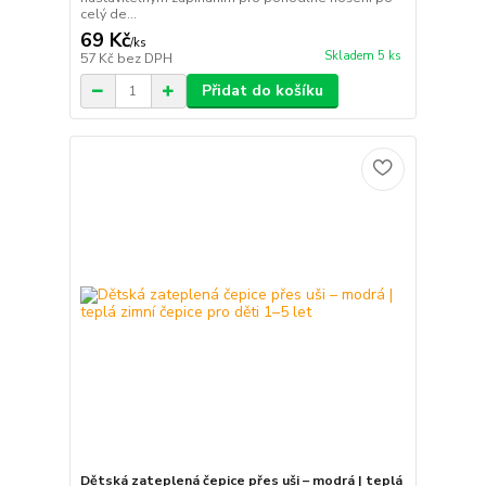
celý de...
69 Kč
/
ks
Skladem 5 ks
57 Kč
bez DPH
Přidat do košíku
Dětská zateplená čepice přes uši – modrá | teplá