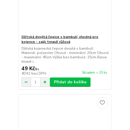
Dětská dvojitá čepice s bambulí, vhodná pro
kojence - zajíc tmavě růžová
Dětská kojenecká čepice dvojitá s bambulí.
Materiál: polyester Obvod - minimální: 20cm Obvod
- maximální: 45cm Výška bez bambule: 15cm Barva:
tmavě r...
49 Kč
/
ks
Skladem > 20 ks
40 Kč
bez DPH
Přidat do košíku