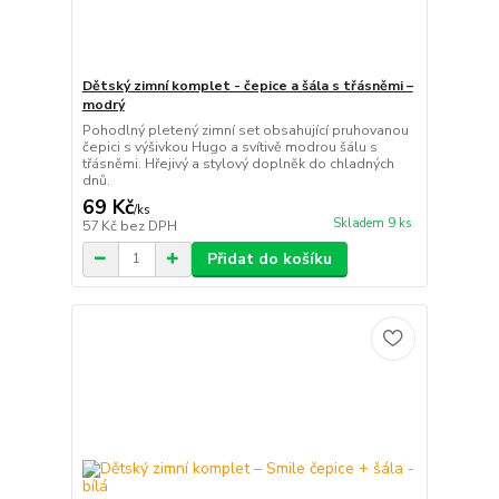
Dětský zimní komplet - čepice a šála s třásněmi –
modrý
Pohodlný pletený zimní set obsahující pruhovanou
čepici s výšivkou Hugo a svítivě modrou šálu s
třásněmi. Hřejivý a stylový doplněk do chladných
dnů.
69 Kč
/
ks
Skladem 9 ks
57 Kč
bez DPH
Přidat do košíku