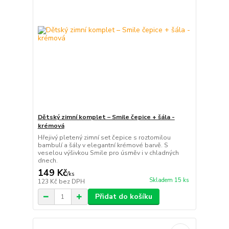
Dětský zimní komplet – Smile čepice + šála -
krémová
Hřejivý pletený zimní set čepice s roztomilou
bambulí a šály v elegantní krémové barvě. S
veselou výšivkou Smile pro úsměv i v chladných
dnech.
149 Kč
/
ks
Skladem 15 ks
123 Kč
bez DPH
Přidat do košíku