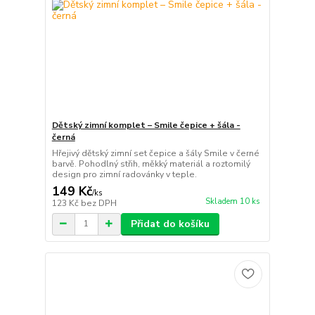
Dětský zimní komplet – Smile čepice + šála -
černá
Hřejivý dětský zimní set čepice a šály Smile v černé
barvě. Pohodlný střih, měkký materiál a roztomilý
design pro zimní radovánky v teple.
149 Kč
/
ks
Skladem 10 ks
123 Kč
bez DPH
Přidat do košíku