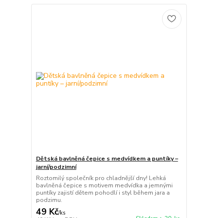
Dětská bavlněná čepice s medvídkem a puntíky –
jarní/podzimní
Roztomilý společník pro chladnější dny! Lehká
bavlněná čepice s motivem medvídka a jemnými
puntíky zajistí dětem pohodlí i styl během jara a
podzimu.
49 Kč
/
ks