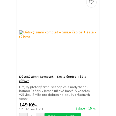
Dětský zimní komplet – Smile čepice + šála -
růžová
Hřejivý pletený zimní set čepice s nadýchanou
bambulí a šály v jemně růžové barvě. S veselou
výšivkou Smile pro dobrou náladu i v chladných
dnech.
149 Kč
/
ks
Skladem 15 ks
123 Kč
bez DPH