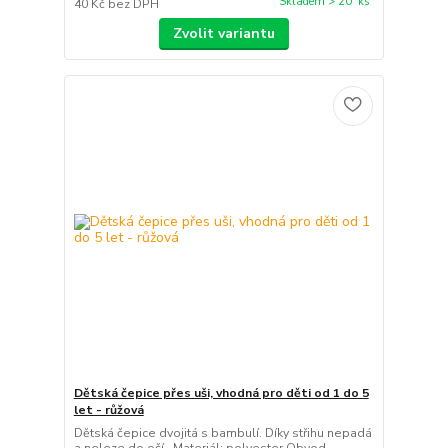
Skladem > 20 ks
40 Kč
bez DPH
Zvolit variantu
Dětská čepice přes uši, vhodná pro děti od 1 do 5
let - růžová
Dětská čepice dvojitá s bambulí. Díky střihu nepadá
a neleze do očí. Materiál: polyester Obvod -