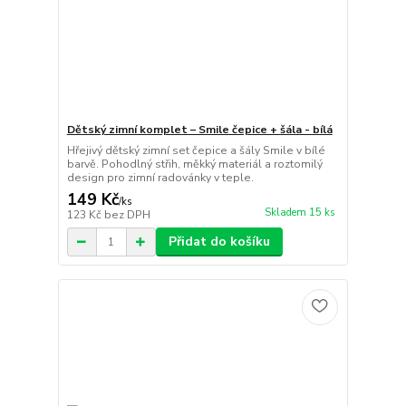
Dětský zimní komplet – Smile čepice + šála - bílá
Hřejivý dětský zimní set čepice a šály Smile v bílé
barvě. Pohodlný střih, měkký materiál a roztomilý
design pro zimní radovánky v teple.
149 Kč
/
ks
Skladem 15 ks
123 Kč
bez DPH
Přidat do košíku