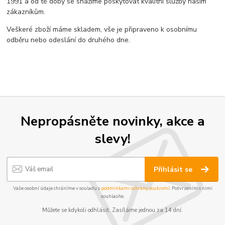
1991 a od té doby se snažíme poskytovat kvalitní služby našim
zákazníkům.
Veškeré zboží máme skladem, vše je připraveno k osobnímu
odběru nebo odeslání do druhého dne.
Nepropásněte novinky, akce a
slevy!
Přihlásit se
Vaše osobní údaje chráníme v souladu s
podmínkami ochrany soukromí
. Potvrzením s nimi
souhlasíte.
Můžete se kdykoli odhlásit. Zasíláme jednou za 14 dní.