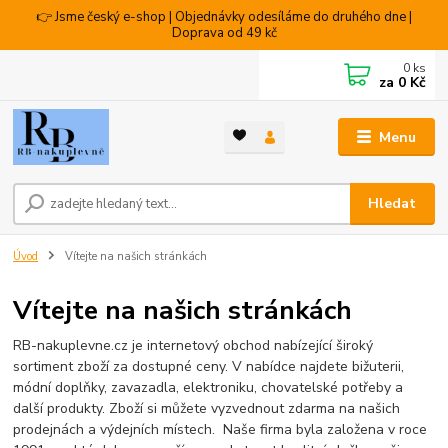
👉 Jsme český e-shop | Objednávky odesíláme do druhého dne |
Doprava od 49 kč
0
ks
za
0 Kč
Menu
Hledat
Úvod
Vítejte na našich stránkách
Vítejte na našich stránkách
RB-nakuplevne.cz je internetový obchod nabízející široký
sortiment zboží za dostupné ceny. V nabídce najdete bižuterii,
módní doplňky, zavazadla, elektroniku, chovatelské potřeby a
další produkty. Zboží si můžete vyzvednout zdarma na našich
prodejnách a výdejních místech. Naše firma byla založena v roce