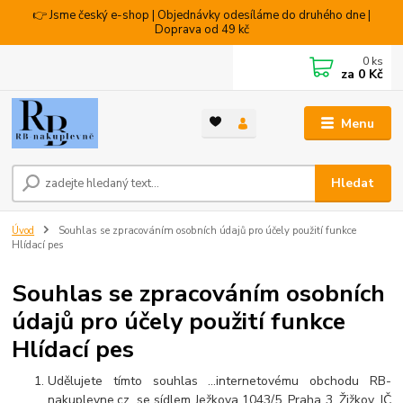
👉 Jsme český e-shop | Objednávky odesíláme do druhého dne |
Doprava od 49 kč
0
ks
za
0 Kč
Menu
Hledat
Úvod
Souhlas se zpracováním osobních údajů pro účely použití funkce
Hlídací pes
Souhlas se zpracováním osobních
údajů pro účely použití funkce
Hlídací pes
Udělujete tímto souhlas …internetovému obchodu RB-
nakuplevne.cz, se sídlem Ježkova 1043/5, Praha 3, Žižkov, IČ