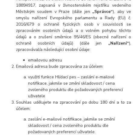
18894917, zapsaná v živnostenském rejstříku vedeného
Městským soudem v Praze (dále jen
„Správce“
), aby ve
smyslu nařízení Evropského parlamentu a Rady (EU) č.
2016/679 o ochraně fyzických osob v souvislosti se
zpracováním osobních údajů a o volném pohybu těchto
údajů a o zrušení směrnice 95/46/ES (obecné nařízení o
ochraně osobních údajů) (dále jen
„Nařízení“
),
zpracovával/a následující osobní údaje:
emailovou adresu
Emailová adresa bude zpracována za účelem:
využití funkce Hlídací pes – zaslání e-mailové
notifikace, jakmile se změní skladovost / cena
zvoleného produktu dle požadovaných preferencí
uživatele
Souhlas udělujete na zpracování po dobu
180 dní
a to za
účelem:
zaslání e-mailové notifikace, jakmile se změní
skladovost / cena zvoleného produktu dle
požadovaných preferencí uživatele.