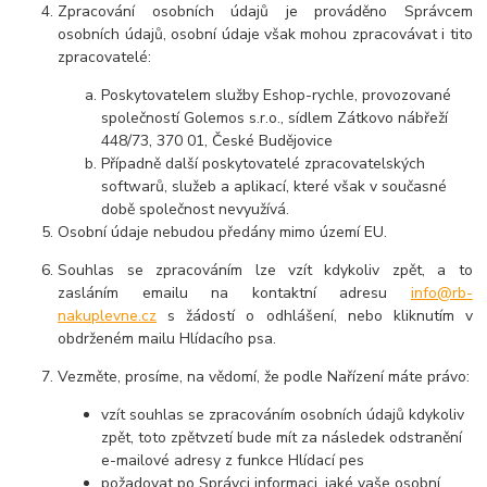
Zpracování osobních údajů je prováděno Správcem
osobních údajů, osobní údaje však mohou zpracovávat i tito
zpracovatelé:
Poskytovatelem služby Eshop-rychle, provozované
společností Golemos s.r.o., sídlem Zátkovo nábřeží
448/73, 370 01, České Budějovice
Případně další poskytovatelé zpracovatelských
softwarů, služeb a aplikací, které však v současné
době společnost nevyužívá.
Osobní údaje
nebudou
předány mimo území EU.
Souhlas se zpracováním lze vzít kdykoliv zpět, a to
zasláním emailu na kontaktní adresu
info@rb-
nakuplevne.cz
s žádostí o odhlášení, nebo kliknutím v
obdrženém mailu Hlídacího psa.
Vezměte, prosíme, na vědomí, že podle Nařízení máte právo:
vzít souhlas se zpracováním osobních údajů kdykoliv
zpět, toto zpětvzetí bude mít za následek odstranění
e-mailové adresy z funkce Hlídací pes
požadovat po Správci informaci, jaké vaše osobní