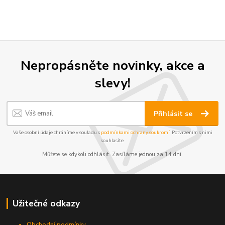
Nepropásněte novinky, akce a
slevy!
Přihlásit se
Vaše osobní údaje chráníme v souladu s
podmínkami ochrany soukromí
. Potvrzením s nimi
souhlasíte.
Můžete se kdykoli odhlásit. Zasíláme jednou za 14 dní.
Užitečné odkazy
Obchodní podmínky