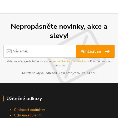
Nepropásněte novinky, akce a
slevy!
Přihlásit se
Vaše osobní údaje chráníme v souladu s
podmínkami ochrany soukromí
. Potvrzením s nimi
souhlasíte.
Můžete se kdykoli odhlásit. Zasíláme jednou za 14 dní.
Užitečné odkazy
Obchodní podmínky
Ochrana soukromí