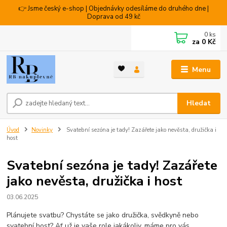
👉 Jsme český e-shop | Objednávky odesíláme do druhého dne |
Doprava od 49 kč
0
ks
za
0 Kč
Menu
Hledat
Úvod
Novinky
Svatební sezóna je tady! Zazářete jako nevěsta, družička i
host
Svatební sezóna je tady! Zazářete
jako nevěsta, družička i host
03.06.2025
Plánujete svatbu? Chystáte se jako družička, svědkyně nebo
svatební host? Ať už je vaše role jakákoliv, máme pro vás