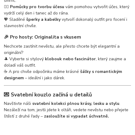
šmrnc.
💁‍♀️
Pomůcky pro tvorbu účesu
vám pomohou vytvořit účes, který
vydrží celý den i tanec až do rána.
💖 Sladěné
šperky a kabelky
vytvoří dokonalý outfit pro focení i
slavnostní chvíle.
🎉
Pro hosty: Originalita s vkusem
Nechcete zastínit nevěstu, ale přesto chcete být elegantní a
originální?
🎩 Vyberte si stylový
klobouk nebo fascinátor
, který zaujme a
doladí váš outfit.
☕ A pro chvíle odpočinku máme krásné
šálky s romantickým
designem
– ideální i jako dárek.
💌
Svatební kouzlo začíná u detailů
Navštivte náši
svatební kolekci plnou krásy, lesku a stylu
.
Nezáleží na tom, jestli jdete k oltáři, vedete nevěstu nebo přejete
štěstí z druhé řady –
zasloužíte si vypadat úchvatně.