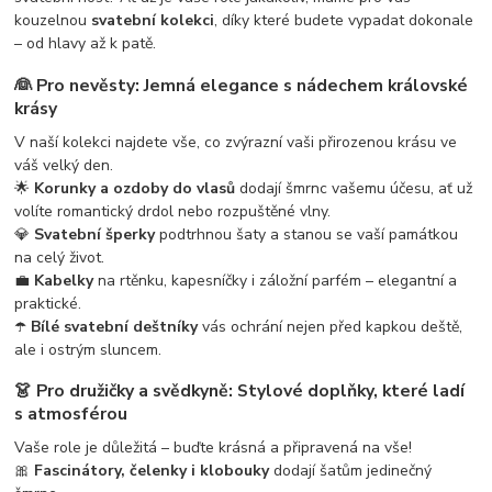
kouzelnou
svatební kolekci
, díky které budete vypadat dokonale
– od hlavy až k patě.
👰
Pro nevěsty: Jemná elegance s nádechem královské
krásy
V naší kolekci najdete vše, co zvýrazní vaši přirozenou krásu ve
váš velký den.
🌟
Korunky a ozdoby do vlasů
dodají šmrnc vašemu účesu, ať už
volíte romantický drdol nebo rozpuštěné vlny.
💎
Svatební šperky
podtrhnou šaty a stanou se vaší památkou
na celý život.
💼
Kabelky
na rtěnku, kapesníčky i záložní parfém – elegantní a
praktické.
☂️
Bílé svatební deštníky
vás ochrání nejen před kapkou deště,
ale i ostrým sluncem.
👗
Pro družičky a svědkyně: Stylové doplňky, které ladí
s atmosférou
Vaše role je důležitá – buďte krásná a připravená na vše!
🎀
Fascinátory, čelenky i klobouky
dodají šatům jedinečný