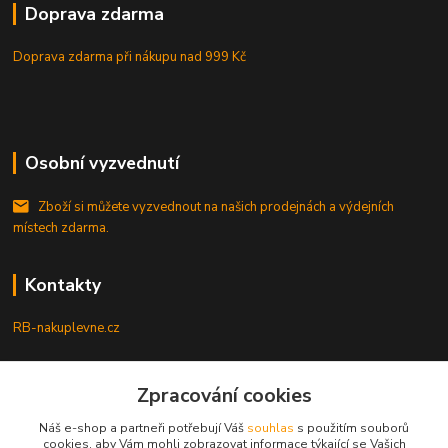
Doprava zdarma
Doprava zdarma při nákupu
nad 999 Kč
Osobní vyzvednutí
Zboží si můžete vyzvednout na našich prodejnách a výdejních
místech zdarma.
Kontakty
RB-nakuplevne.cz
Zákaznická podpora
+420 222722421
Zpracování cookies
(Po-Pá, 8-17 hod.)
Náš e-shop a partneři potřebují Váš
souhlas
s použitím souborů
cookies, aby Vám mohli zobrazovat informace týkající se Vašich