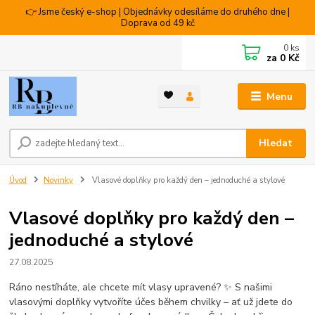
👉 Jsme český e-shop | Objednávky odesíláme do druhého dne |
Doprava od 49 kč
0
ks
za
0 Kč
Menu
Hledat
Úvod
Novinky
Vlasové doplňky pro každý den – jednoduché a stylové
Vlasové doplňky pro každý den –
jednoduché a stylové
27.08.2025
Ráno nestíháte, ale chcete mít vlasy upravené? ✨ S našimi
vlasovými doplňky vytvoříte účes během chvilky – ať už jdete do