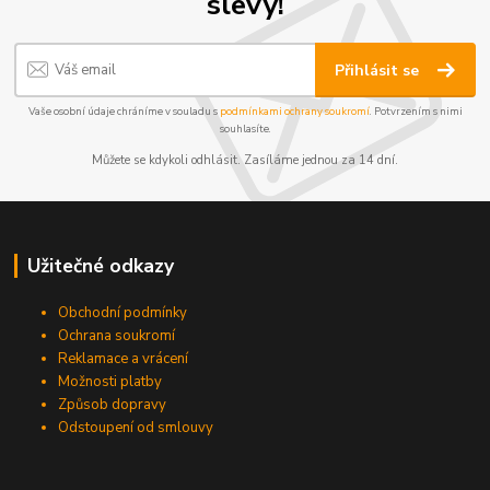
slevy!
Přihlásit se
Vaše osobní údaje chráníme v souladu s
podmínkami ochrany soukromí
. Potvrzením s nimi
souhlasíte.
Můžete se kdykoli odhlásit. Zasíláme jednou za 14 dní.
Užitečné odkazy
Obchodní podmínky
Ochrana soukromí
Reklamace a vrácení
Možnosti platby
Způsob dopravy
Odstoupení od smlouvy