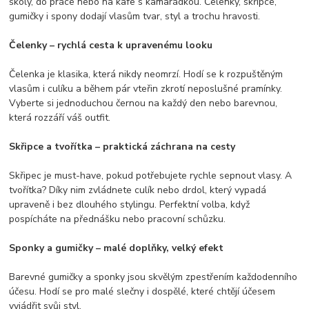
školy, do práce nebo na kafe s kamarádkou. Čelenky, skřipce,
gumičky i spony dodají vlasům tvar, styl a trochu hravosti.
Čelenky – rychlá cesta k upravenému looku
Čelenka je klasika, která nikdy neomrzí. Hodí se k rozpuštěným
vlasům i culíku a během pár vteřin zkrotí neposlušné pramínky.
Vyberte si jednoduchou černou na každý den nebo barevnou,
která rozzáří váš outfit.
Skřipce a tvořítka – praktická záchrana na cesty
Skřipec je must-have, pokud potřebujete rychle sepnout vlasy. A
tvořítka? Díky nim zvládnete culík nebo drdol, který vypadá
upraveně i bez dlouhého stylingu. Perfektní volba, když
pospícháte na přednášku nebo pracovní schůzku.
Sponky a gumičky – malé doplňky, velký efekt
Barevné gumičky a sponky jsou skvělým zpestřením každodenního
účesu. Hodí se pro malé slečny i dospělé, které chtějí účesem
vyjádřit svůj styl.