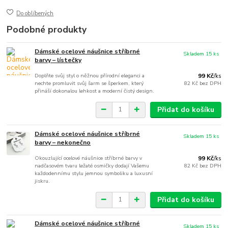
Do oblíbených
Podobné produkty
Dámské ocelové náušnice stříbrné
Skladem 15 ks
barvy – lístečky
Doplňte svůj styl o něžnou přírodní eleganci a
99 Kč
/
ks
nechte promluvit svůj šarm se šperkem, který
82 Kč
bez DPH
přináší dokonalou lehkost a moderní čistý design.
Přidat do košíku
Dámské ocelové náušnice stříbrné
Skladem 15 ks
barvy – nekonečno
Okouzlující ocelové náušnice stříbrné barvy v
99 Kč
/
ks
nadčasovém tvaru ležaté osmičky dodají Vašemu
82 Kč
bez DPH
každodennímu stylu jemnou symboliku a luxusní
jiskru.
Přidat do košíku
Dámské ocelové náušnice stříbrné
Skladem 15 ks