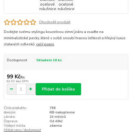
Ohodnotit produkt
Dodejte svému stylingu kouzelnou zimní jiskru a vsaďte na
minimalistické pecky, které v sobě snoubí hravou lehkost a hřejivý luxus
zlatavých odlesků.
celý popis
Dostupnost
Skladem 16 ks
99 Kč
/
ks
82 Kč
bez DPH
Přidat do košíku
Číslo produktu:
798
dovozce:
RB-nakuplevne
záruka:
24 měsíců
Doprava:
Od 49kč
Výdejní místa:
zdarma
Hlídat cenu / dostupnost