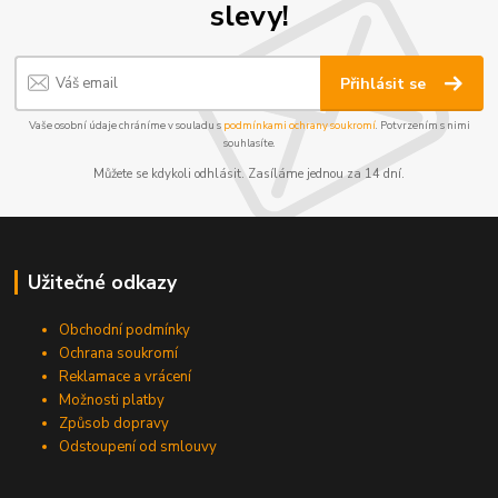
slevy!
Přihlásit se
Vaše osobní údaje chráníme v souladu s
podmínkami ochrany soukromí
. Potvrzením s nimi
souhlasíte.
Můžete se kdykoli odhlásit. Zasíláme jednou za 14 dní.
Užitečné odkazy
Obchodní podmínky
Ochrana soukromí
Reklamace a vrácení
Možnosti platby
Způsob dopravy
Odstoupení od smlouvy