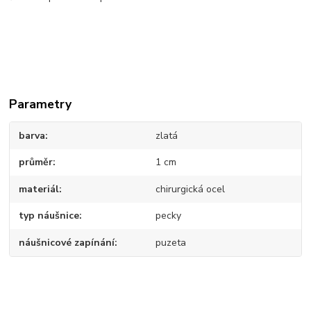
Parametry
barva
zlatá
průměr
1 cm
materiál
chirurgická ocel
typ náušnice
pecky
náušnicové zapínání
puzeta