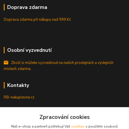
Doprava zdarma
Doprava zdarma při nákupu
nad 999 Kč
Osobní vyzvednutí
Zboží si můžete vyzvednout na našich prodejnách a výdejních
místech zdarma.
Kontakty
RB-nakuplevne.cz
Zákaznická podpora
+420 222722421
Zpracování cookies
(Po-Pá, 8-17 hod.)
Náš e-shop a partneři potřebují Váš
souhlas
s použitím souborů