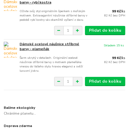
barvy – rybí kostra
Oživte svůj styl originálním šperkem s mořským
99 Kč
/
ks
motivem. Extravagantní náušnice stříbrné barvy v
82 Kč
bez DPH
podobě rybí kostry vás okamžitě vyčlení z davu.
Přidat do košíku
Dámské ocelové náušnice stříbrné
Skladem 15 ks
barvy – plameňák
Šarm ukrytý v detailech. Originální ocelové
99 Kč
/
ks
náušnice stříbrné barvy s motivem plameňáka
82 Kč
bez DPH
vnesou do Vašeho stylu hravou eleganci a svěží
luxusní jiskru.
Přidat do košíku
Balíme ekologicky
Chráníme planetu...
Doprava zdarma