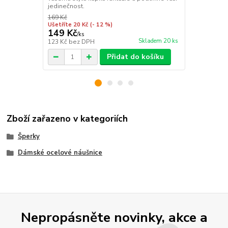
jedinečnost.
umělecký šm
169 Kč
169 Kč
Ušetříte 20 Kč
(- 12 %)
Ušetříte 20 K
149 Kč
149 Kč
/
ks
/
ks
Skladem 20 ks
123 Kč
bez DPH
123 Kč
bez 
Přidat do košíku
Zboží zařazeno v kategoriích
Šperky
Dámské ocelové náušnice
Nepropásněte novinky, akce a