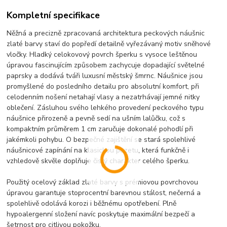
Kompletní specifikace
Něžná a precizně zpracovaná architektura peckových náušnic
zlaté barvy staví do popředí detailně vyřezávaný motiv sněhové
vločky. Hladký celokovový povrch šperku s vysoce leštěnou
úpravou fascinujícím způsobem zachycuje dopadající světelné
paprsky a dodává tváři luxusní městský šmrnc. Náušnice jsou
promyšlené do posledního detailu pro absolutní komfort, při
celodenním nošení netahají vlasy a nezatrhávají jemné nitky
oblečení. Zásluhou svého lehkého provedení peckového typu
náušnice přirozeně a pevně sedí na ušním lalůčku, což s
kompaktním průměrem 1 cm zaručuje dokonalé pohodlí při
jakémkoli pohybu. O bezpečné zajištění se stará spolehlivé
náušnicové zapínání na klasickou puzetu, která funkčně i
vzhledově skvěle doplňuje čistý charakter celého šperku.
Použitý ocelový základ zlaté barvy s prémiovou povrchovou
úpravou garantuje stoprocentní barevnou stálost, nečerná a
spolehlivě odolává korozi i běžnému opotřebení. Plně
hypoalergenní složení navíc poskytuje maximální bezpečí a
šetrnost pro citlivou pokožku.