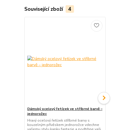
Související zboží
4
Dámský ocelový řetízek ve stříbrné barvě –
Dámský ocelo
jednorožec
elipsa
Hravý ocelový řetízek stříbrné barvy s
Originální oc
kouzelným přívěskem jednorožce vdechne
filigránově 
vašemu stylu kapku fantazie a podtrhne vaši
elipsy vdec