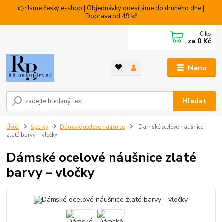
👉 Jsme český e-shop | Objednávky odesíláme do druhého dne |
Doprava od 49 kč
0
ks
za
0 Kč
Menu
Hledat
Úvod
Šperky
Dámské ocelové náušnice
Dámské ocelové náušnice
zlaté barvy – vločky
Dámské ocelové náušnice zlaté
barvy – vločky