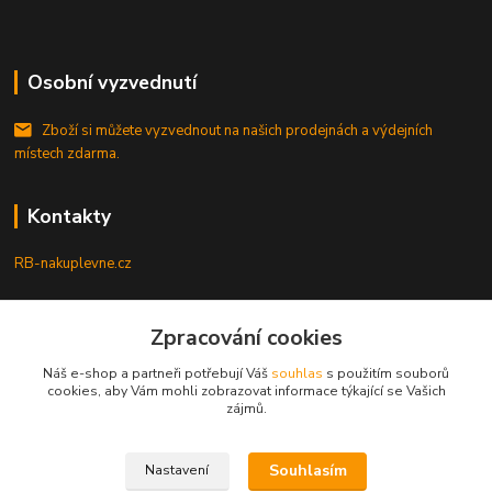
Osobní vyzvednutí
Zboží si můžete vyzvednout na našich prodejnách a výdejních
místech zdarma.
Kontakty
RB-nakuplevne.cz
Zákaznická podpora
Zpracování cookies
+420 222722421
(Po-Pá, 8-17 hod.)
Náš e-shop a partneři potřebují Váš
souhlas
s použitím souborů
cookies, aby Vám mohli zobrazovat informace týkající se Vašich
info@rb-nakuplevne.cz
zájmů.
Souhlasím
Nastavení