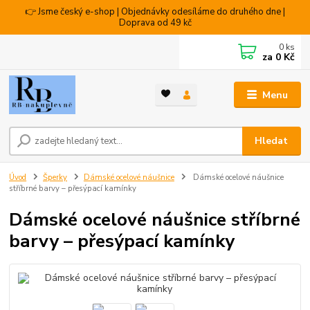
👉 Jsme český e-shop | Objednávky odesíláme do druhého dne |
Doprava od 49 kč
0
ks
za
0 Kč
Menu
Hledat
Úvod
Šperky
Dámské ocelové náušnice
Dámské ocelové náušnice
stříbrné barvy – přesýpací kamínky
Dámské ocelové náušnice stříbrné
barvy – přesýpací kamínky