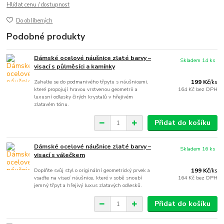
Hlídat cenu / dostupnost
Do oblíbených
Podobné produkty
Dámské ocelové náušnice zlaté barvy –
Skladem 14 ks
visací s půlměsíci a kamínky
Zahalte se do podmanivého třpytu s náušnicemi,
199 Kč
/
ks
které propojují hravou vrstvenou geometrii a
164 Kč
bez DPH
luxusní odlesky čirých krystalů v hřejivém
zlatavém tónu.
Přidat do košíku
Dámské ocelové náušnice zlaté barvy –
Skladem 16 ks
visací s válečkem
Doplňte svůj styl o originální geometrický prvek a
199 Kč
/
ks
vsaďte na visací náušnice, které v sobě snoubí
164 Kč
bez DPH
jemný třpyt a hřejivý luxus zlatavých odlesků.
Přidat do košíku