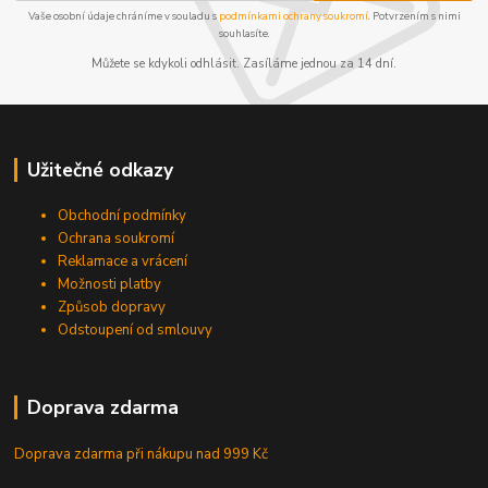
Vaše osobní údaje chráníme v souladu s
podmínkami ochrany soukromí
. Potvrzením s nimi
souhlasíte.
Můžete se kdykoli odhlásit. Zasíláme jednou za 14 dní.
Užitečné odkazy
Obchodní podmínky
Ochrana soukromí
Reklamace a vrácení
Možnosti platby
Způsob dopravy
Odstoupení od smlouvy
Doprava zdarma
Doprava zdarma při nákupu
nad 999 Kč