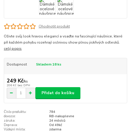
Ohodnotit produkt
Oživte svůj look hravou elegancí a vsaďte na fascinující náušnice, které
při každém pohybu rozehrají oslnivou show plnou jiskřivých odlesků.
celý popis
Dostupnost
Skladem 18 ks
249 Kč
/
ks
206 Kč
bez DPH
Přidat do košíku
Číslo produktu:
784
dovozce:
RB-nakuplevne
záruka:
24 měsíců
Doprava:
Od 49kč
Výdejní místa:
zdarma