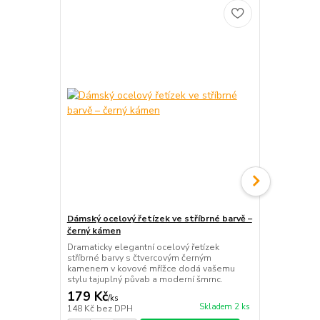
Dámský ocelový řetízek ve stříbrné barvě –
Dámský ocel
černý kámen
bílý kámen
Dramaticky elegantní ocelový řetízek
Luxusní ocelo
stříbrné barvy s čtvercovým černým
čtvercovým 
kamenem v kovové mřížce dodá vašemu
mřížce podtr
stylu tajuplný půvab a moderní šmrnc.
outfitu punc 
179 Kč
179 Kč
/
ks
/
ks
Skladem 2 ks
148 Kč
bez DPH
148 Kč
bez 