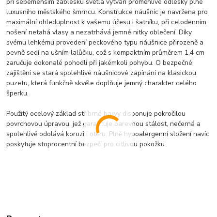
při sebemenším záblesku světla vytváří proměnlivé odlesky plné
luxusního městského šmrncu. Konstrukce náušnic je navržena pro
maximální ohleduplnost k vašemu účesu i šatníku, při celodenním
nošení netahá vlasy a nezatrhává jemné nitky oblečení. Díky
svému lehkému provedení peckového typu náušnice přirozeně a
pevně sedí na ušním lalůčku, což s kompaktním průměrem 1,4 cm
zaručuje dokonalé pohodlí při jakémkoli pohybu. O bezpečné
zajištění se stará spolehlivé náušnicové zapínání na klasickou
puzetu, která funkčně skvěle doplňuje jemný charakter celého
šperku.
Použitý ocelový základ stříbrné barvy disponuje pokročilou
povrchovou úpravou, jež garantuje barevnou stálost, nečerná a
spolehlivě odolává korozi i otěru. Plně hypoalergenní složení navíc
poskytuje stoprocentní bezpečí pro citlivou pokožku.