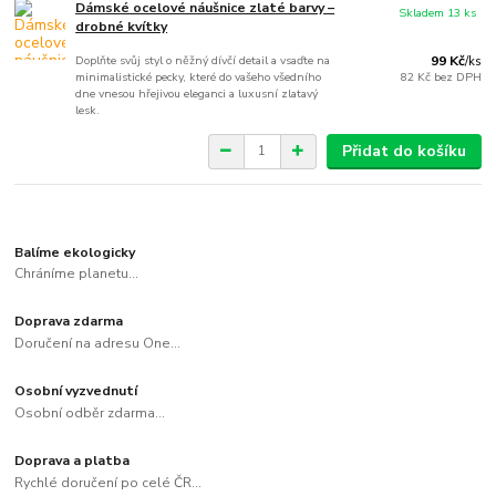
Dámské ocelové náušnice zlaté barvy –
Skladem 13 ks
drobné kvítky
Doplňte svůj styl o něžný dívčí detail a vsaďte na
99 Kč
/
ks
minimalistické pecky, které do vašeho všedního
82 Kč
bez DPH
dne vnesou hřejivou eleganci a luxusní zlatavý
lesk.
Přidat do košíku
Balíme ekologicky
Chráníme planetu...
Doprava zdarma
Doručení na adresu One...
Osobní vyzvednutí
Osobní odběr zdarma...
Doprava a platba
Rychlé doručení po celé ČR...