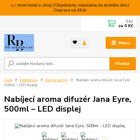
👉 Jsme český e-shop | Objednávky odesíláme do druhého dne |
Doprava od 49 kč
0
ks
za
0 Kč
Menu
Hledat
Úvod
Elektronika
Aroma lampy
Nabíjecí aroma difuzér Jana Eyre,
500ml – LED displej
Nabíjecí aroma difuzér Jana Eyre,
500ml – LED displej