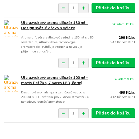
Přidat do košíku
Ultrazvukový aroma difuzér 130 ml –
Skladem 15 ks
Design světlé dřevo s výřezy
Aroma difuzér a zvlhčovač vzduchu 130 ml s LED
299 Kč
/
ks
osvětlením, ultrazvuková technologie,
247 Kč
bez DPH
aromaterapie, zvlhčuje vzduch a navozuje
příjemnou atmosféru.
Přidat do košíku
Ultrazvukový aroma difuzér 100 ml –
Skladem 9 ks
motiv Peříčka, 7 barev LED, černý
Designová aromalampa a zvlhčovač vzduchu
499 Kč
/
ks
200 ml s LED světlem pro klidnou atmosféru a
412 Kč
bez DPH
pohodovou domácí aromaterapii.
Přidat do košíku