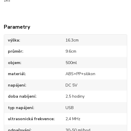
2ks
Parametry
výška
16.3cm
průměr
9.6cm
objem
500ml
materiál
ABS+PP+silikon
napájení
DC 5V
doba nabíjení
2,5 hodiny
typ napájení
USB
ultrasonická frekvence
2,4 MHz
odpařování
30-50 ml/hod