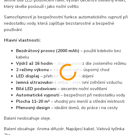
Jemné bílé LED podsvícení navíc vytváří decentní světelný efekt,
který skvěle poslouží i jako noční světlo.
Samozřejmostí je bezpečnostní funkce automatického vypnutí při
nedostatku vody, která zajišťuje bezstarostné a bezpečné
používání.
Hlavní vlastnosti:
Bezdrátový provoz (2000 mAh)
– použití kdekoliv bez
kabelu
Výdrž až 16 hodin
– dlouhý provoz dle zvoleného režimu
2 režimy výkonu
– intenzivní nebo úsporný chod
LED displej
– přehled o baterii i nabíjení
Jemná ultrazvuková mlha
– efektivní zvlhčení vzduchu
Bílé LED podsvícení
– decentní noční osvětlení
Automatické vypnutí
– bezpečnost při nedostatku vody
Plocha 11–20 m²
– vhodný pro menší a střední místnosti
Přenosný design
– ideální domů, do práce i na cesty
Balení neobsahuje oleje.
Balení obsahuje: Aroma difuzér, Napájecí kabel, Vatová tyčinka