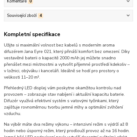
Komentáře
0
Související zboží
4
Kompletní specifikace
Užijte si maximální volnost bez kabelů s moderním aroma
difuzérem Jana Eyre 021, který přináší komfort bez omezení. Díky
vestavěné baterii o kapacitě 2000 mAh jej můžete snadno
přenášet mezi místnostmi a vytvořit příjemné prostředí kdekoliv –
v ložnici, obýváku i kanceláři. Ideálně se hodí pro prostory o
velikosti 11–20 m².
Přehledný LED displej vám poskytne okamžitou kontrolu nad
provozem – zobrazuje stav nabíjení i aktuální kapacitu baterie.
Difuzér využívá efektivní systém s vatovými tyčinkami, který
zajišťuje rovnoměrnou tvorbu jemné mlhy a optimální zvlhčení
vzduchu.
Na výběr máte dva režimy výkonu – intenzivní režim s výdrží až 8
hodin nebo úsporný režim, který prodlouží provoz až na 16 hodin.