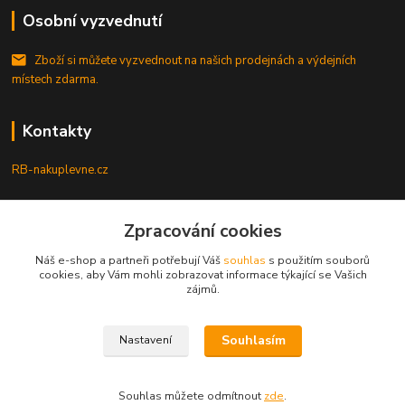
Osobní vyzvednutí
Zboží si můžete vyzvednout na našich prodejnách a výdejních
místech zdarma.
Kontakty
RB-nakuplevne.cz
Zákaznická podpora
Zpracování cookies
+420 222722421
(Po-Pá, 8-17 hod.)
Náš e-shop a partneři potřebují Váš
souhlas
s použitím souborů
cookies, aby Vám mohli zobrazovat informace týkající se Vašich
info@rb-nakuplevne.cz
zájmů.
Souhlasím
Nastavení
Souhlas můžete odmítnout
zde
.