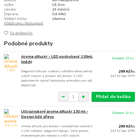
dovozce:
RB-nakuplevne
výška:
16.3cm
záruka:
24 měsíců
Doprava:
Od 49kč
Výdejní místa:
zdarma
Hlídat cenu / dostupnost
Do oblíbených
Podobné produkty
Aroma difuzér - LED podsvícení, 130ml,
Skladem 15 ks
hnědý
Elegantní difuzér v dekoru světlého dřeva jemně
299 Kč
/
ks
zvlhčí vzduch a provoní váš domov. S LED
247 Kč
bez DPH
podsvícením vytvoří dokonalou atmosféru pro váš
odpočinek.
Přidat do košíku
Ultrazvukový aroma difuzér 130 ml –
Skladem 10 ks
Design bílé dřevo
Aroma difuzér pro domácí i kancelářské uvolnění
299 Kč
/
ks
s LED světlem, elegantní design, tichý provoz,
247 Kč
bez DPH
aromaterapie pro relaxaci a svěží vzduch.