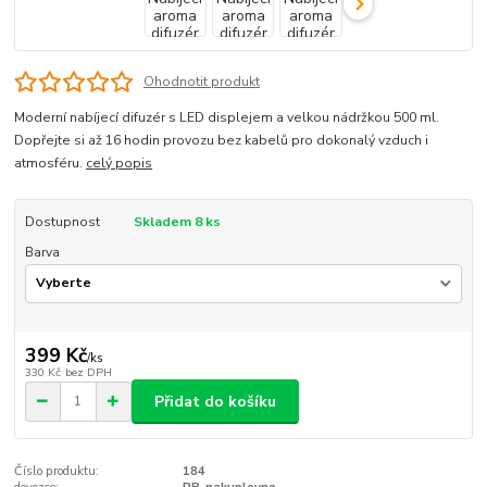
Ohodnotit produkt
Moderní nabíjecí difuzér s LED displejem a velkou nádržkou 500 ml.
Dopřejte si až 16 hodin provozu bez kabelů pro dokonalý vzduch i
atmosféru.
celý popis
Dostupnost
Skladem 8 ks
Barva
399 Kč
/
ks
330 Kč
bez DPH
Přidat do košíku
Číslo produktu:
184