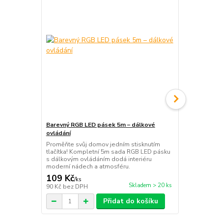
Barevný RGB LED pásek 5m – dálkové
Dětská LED 
ovládání
stmívatelná
Proměňte svůj domov jedním stisknutím
LED lampička
tlačítka! Kompletní 5m sada RGB LED pásku
brýlích. Nabí
s dálkovým ovládáním dodá interiéru
jasu a úspor
moderní nádech a atmosféru.
světlo pro dě
109 Kč
299 Kč
/
ks
/
ks
Skladem > 20 ks
90 Kč
bez DPH
247 Kč
bez 
Přidat do košíku