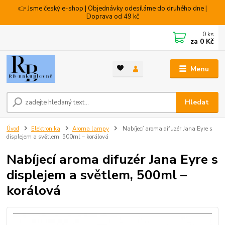
👉 Jsme český e-shop | Objednávky odesíláme do druhého dne |
Doprava od 49 kč
0
ks
za
0 Kč
Menu
Hledat
Úvod
Elektronika
Aroma lampy
Nabíjecí aroma difuzér Jana Eyre s
displejem a světlem, 500ml – korálová
Nabíjecí aroma difuzér Jana Eyre s
displejem a světlem, 500ml –
korálová