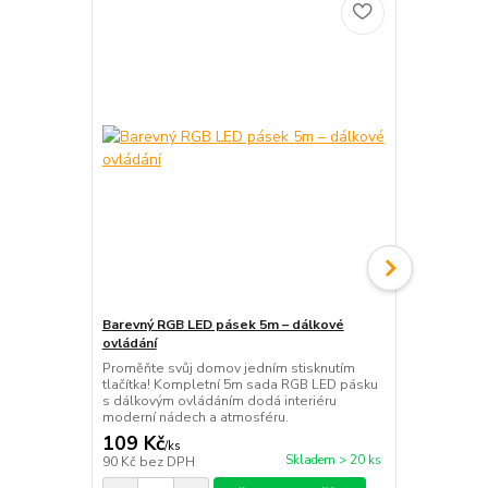
Barevný RGB LED pásek 5m – dálkové
Dětská LED 
ovládání
stmívatelná
Proměňte svůj domov jedním stisknutím
LED lampička
tlačítka! Kompletní 5m sada RGB LED pásku
brýlích. Nabí
s dálkovým ovládáním dodá interiéru
jasu a úspor
moderní nádech a atmosféru.
světlo pro dě
109 Kč
299 Kč
/
ks
/
ks
Skladem > 20 ks
90 Kč
bez DPH
247 Kč
bez 