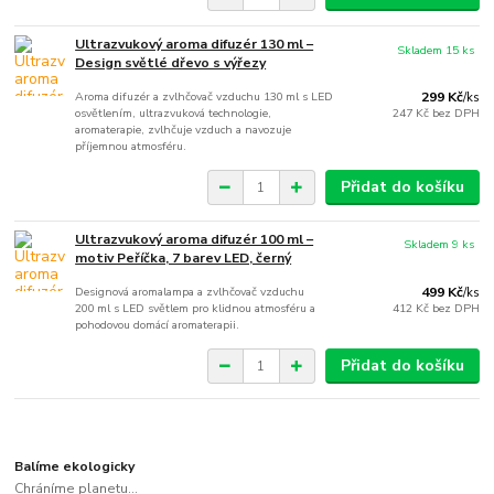
Ultrazvukový aroma difuzér 130 ml –
Skladem 15 ks
Design světlé dřevo s výřezy
Aroma difuzér a zvlhčovač vzduchu 130 ml s LED
299 Kč
/
ks
osvětlením, ultrazvuková technologie,
247 Kč
bez DPH
aromaterapie, zvlhčuje vzduch a navozuje
příjemnou atmosféru.
Přidat do košíku
Ultrazvukový aroma difuzér 100 ml –
Skladem 9 ks
motiv Peříčka, 7 barev LED, černý
Designová aromalampa a zvlhčovač vzduchu
499 Kč
/
ks
200 ml s LED světlem pro klidnou atmosféru a
412 Kč
bez DPH
pohodovou domácí aromaterapii.
Přidat do košíku
Balíme ekologicky
Chráníme planetu...