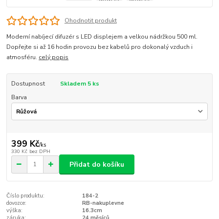
Ohodnotit produkt
Moderní nabíjecí difuzér s LED displejem a velkou nádržkou 500 ml.
Dopřejte si až 16 hodin provozu bez kabelů pro dokonalý vzduch i
atmosféru.
celý popis
Dostupnost
Skladem 5 ks
Barva
399 Kč
/
ks
330 Kč
bez DPH
Přidat do košíku
Číslo produktu:
184-2
dovozce:
RB-nakuplevne
výška:
16.3cm
záruka:
24 měsíců