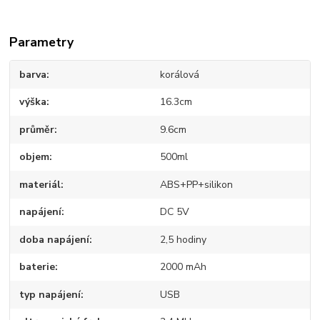
Parametry
barva
korálová
výška
16.3cm
průměr
9.6cm
objem
500ml
materiál
ABS+PP+silikon
napájení
DC 5V
doba napájení
2,5 hodiny
baterie
2000 mAh
typ napájení
USB