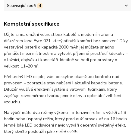
Související zboží
4
Kompletní specifikace
Užijte si maximální volnost bez kabelů s moderním aroma
difuzérem Jana Eyre 021, který přináší komfort bez omezení. Díky
vestavěné baterii o kapacitě 2000 mAh jej můžete snadno
přenášet mezi místnostmi a vytvořit příjemné prostředí kdekoliv –
v ložnici, obýváku i kanceláři. Ideálně se hodí pro prostory o
velikosti 11–20 m².
Přehledný LED displej vám poskytne okamžitou kontrolu nad
provozem – zobrazuje stav nabíjení i aktuální kapacitu baterie.
Difuzér využívá efektivní systém s vatovými tyčinkami, který
zajišťuje rovnoměrnou tvorbu jemné mlhy a optimální zvlhčení
vzduchu.
Na výběr máte dva režimy výkonu – intenzivní režim s výdrží až 8
hodin nebo úsporný režim, který prodlouží provoz až na 16 hodin.
Jemné bílé LED podsvícení navíc vytváří decentní světelný efekt,
který skvěle poslouží i jako noční světlo.