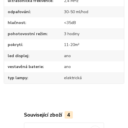
ultrasonická frekvence
2,4 MHz
odpařování
30-50 ml/hod
hlučnost
<35dB
pohotovostní režim
3 hodiny
pokrytí
11-20m²
led displej
ano
vestavěná baterie
ano
typ lampy
elektrická
Související zboží
4