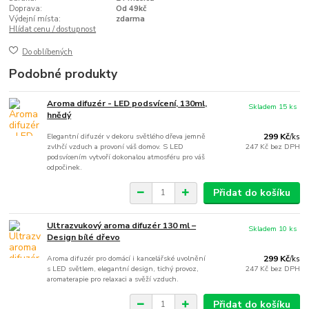
Doprava:
Od 49kč
Výdejní místa:
zdarma
Hlídat cenu / dostupnost
Do oblíbených
Podobné produkty
Aroma difuzér - LED podsvícení, 130ml,
Skladem 15 ks
hnědý
Elegantní difuzér v dekoru světlého dřeva jemně
299 Kč
/
ks
zvlhčí vzduch a provoní váš domov. S LED
247 Kč
bez DPH
podsvícením vytvoří dokonalou atmosféru pro váš
odpočinek.
Přidat do košíku
Ultrazvukový aroma difuzér 130 ml –
Skladem 10 ks
Design bílé dřevo
Aroma difuzér pro domácí i kancelářské uvolnění
299 Kč
/
ks
s LED světlem, elegantní design, tichý provoz,
247 Kč
bez DPH
aromaterapie pro relaxaci a svěží vzduch.
Přidat do košíku