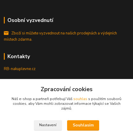
Osobní vyzvednutí
Zboží si můžete vyzvednout na našich prodejnách a výdejních
místech zdarma.
Kontakty
RB-nakuplevne.cz
Zákaznická podpora
+420 222722421
Zpracování cookies
(Po-Pá, 8-17 hod.)
Náš e-shop a partneři potřebují Váš
souhlas
s použitím souborů
cookies, aby Vám mohli zobrazovat informace týkající se Vašich
info@rb-nakuplevne.cz
zájmů.
Souhlasím
Nastavení