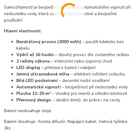
Samozřejmostí je bezpečnostní funkce automatického vypnutí při
nedostatku vody, která zajišťuje bezstarostné a bezpečné
používání.
Hlavní vlastnosti:
Bezdrátový provoz (2000 mAh)
– použití kdekoliv bez
kabelu
Výdrž až 16 hodin
– dlouhý provoz dle zvoleného režimu
2 režimy výkonu
– intenzivní nebo úsporný chod
LED displej
– přehled o baterii i nabíjení
Jemná ultrazvuková mlha
– efektivní zvlhčení vzduchu
Bílé LED podsvícení
– decentní noční osvětlení
Automatické vypnutí
– bezpečnost při nedostatku vody
Plocha 11–20 m²
– vhodný pro menší a střední místnosti
Přenosný design
– ideální domů, do práce i na cesty
Balení neobsahuje oleje.
Balení obsahuje: Aroma difuzér, Napájecí kabel, Vatová tyčinka
2ks