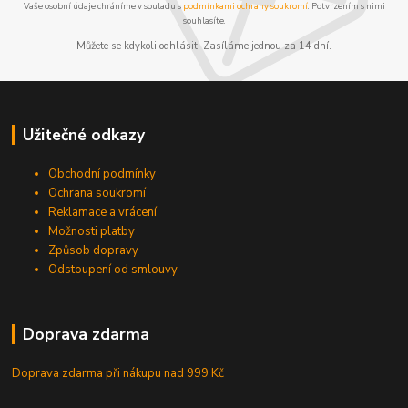
Vaše osobní údaje chráníme v souladu s
podmínkami ochrany soukromí
. Potvrzením s nimi
souhlasíte.
Můžete se kdykoli odhlásit. Zasíláme jednou za 14 dní.
Užitečné odkazy
Obchodní podmínky
Ochrana soukromí
Reklamace a vrácení
Možnosti platby
Způsob dopravy
Odstoupení od smlouvy
Doprava zdarma
Doprava zdarma při nákupu
nad 999 Kč