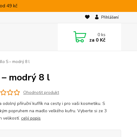
od 49 kč
Přihlášení
0
ks
za
0 Kč
dlo S – modrý 8 l
 – modrý 8 l
Ohodnotit produkt
 odolný příruční kufřík na cesty i pro vaši kosmetiku. S
ckým popruhem na madlo velkého kufru. Vyberte si ze 3
 velikostí.
celý popis