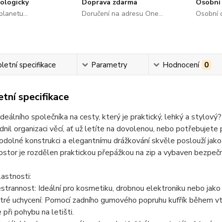
ologicky
Doprava zdarma
Osobní 
lanetu...
Doručení na adresu One...
Osobní o
etní specifikace
Parametry
Hodnocení
0
tní specifikace
deálního společníka na cesty, který je praktický, lehký a stylov
nil organizaci věcí, ať už letíte na dovolenou, nebo potřebujete
odolné konstrukci a elegantnímu drážkování skvěle poslouží jak
rostor je rozdělen praktickou přepážkou na zip a vybaven bezpe
lastnosti:
strannost:
Ideální pro kosmetiku, drobnou elektroniku nebo jako
tré uchycení:
Pomocí zadního gumového popruhu kufřík během v
 při pohybu na letišti.