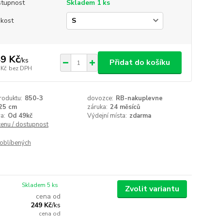
tupnost
Skladem 1 ks
ikost
9 Kč
/
ks
Přidat do košíku
 Kč
bez DPH
roduktu:
850-3
dovozce:
RB-nakuplevne
25 cm
záruka:
24 měsíců
a:
Od 49kč
Výdejní místa:
zdarma
cenu / dostupnost
oblíbených
Skladem 5 ks
Zvolit variantu
cena od
249 Kč
/
ks
cena od