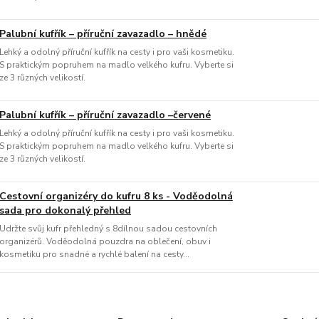
Palubní kufřík – příruční zavazadlo – hnědé
Lehký a odolný příruční kufřík na cesty i pro vaši kosmetiku.
S praktickým popruhem na madlo velkého kufru. Vyberte si
ze 3 různých velikostí.
Palubní kufřík – příruční zavazadlo –červené
Lehký a odolný příruční kufřík na cesty i pro vaši kosmetiku.
S praktickým popruhem na madlo velkého kufru. Vyberte si
ze 3 různých velikostí.
Cestovní organizéry do kufru 8 ks - Voděodolná
sada pro dokonalý přehled
Udržte svůj kufr přehledný s 8dílnou sadou cestovních
organizérů. Voděodolná pouzdra na oblečení, obuv i
kosmetiku pro snadné a rychlé balení na cesty...