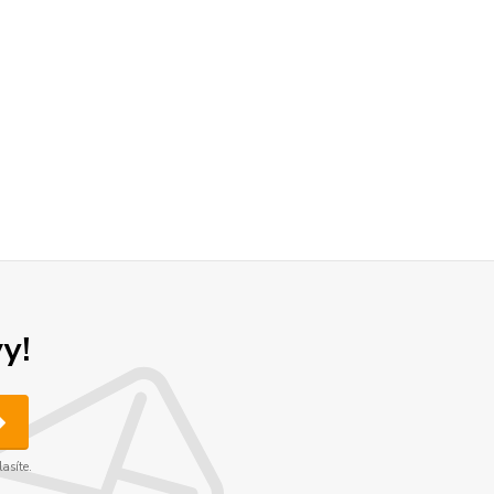
y!
asíte.