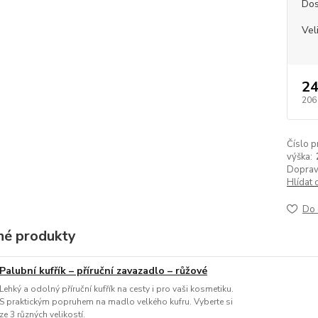
Dos
Vel
24
206
Číslo p
výška:
Doprav
Hlídat 
Do 
é produkty
Palubní kufřík – příruční zavazadlo – růžové
Lehký a odolný příruční kufřík na cesty i pro vaši kosmetiku.
S praktickým popruhem na madlo velkého kufru. Vyberte si
ze 3 různých velikostí.