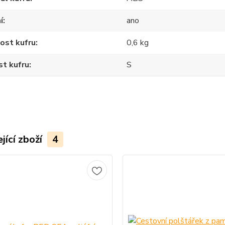
í
ano
ost kufru
0,6 kg
st kufru
S
jící zboží
4