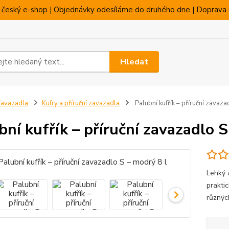
 český e-shop | Objednávky odesíláme do druhého dne | Doprava 
Hledat
avazadla
Kufry a příruční zavazadla
Palubní kufřík – příruční zavaza
bní kufřík – příruční zavazadlo S
Lehký a
prakti
různých