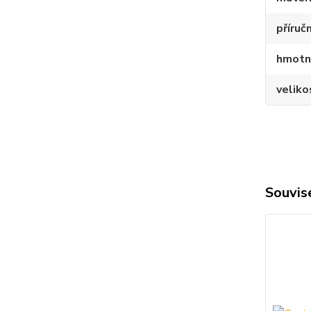
příručn
hmotn
veliko
Souvise