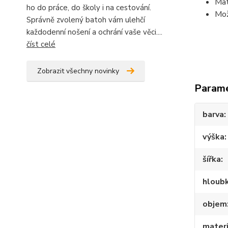
Mat
ho do práce, do školy i na cestování.
Mož
Správně zvolený batoh vám ulehčí
každodenní nošení a ochrání vaše věci....
číst celé
Zobrazit všechny novinky
Param
barva
výška
šířka
hloub
objem
materi