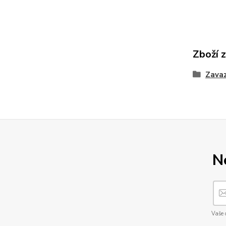
Zboží 
Zava
N
Vaše 