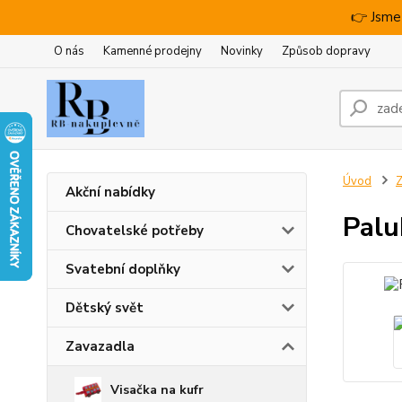
👉 Jsme
O nás
Kamenné prodejny
Novinky
Způsob dopravy
Úvod
Z
Akční nabídky
Palu
Chovatelské potřeby
Svatební doplňky
Dětský svět
Zavazadla
Visačka na kufr