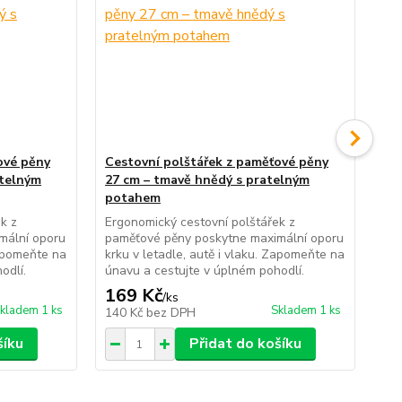
ové pěny
Cestovní polštářek z paměťové pěny
Sp
atelným
27 cm – tmavě hnědý s pratelným
mo
potahem
Uni
s b
k z
Ergonomický cestovní polštářek z
váš
mální oporu
paměťové pěny poskytne maximální oporu
ces
Zapomeňte na
krku v letadle, autě i vlaku. Zapomeňte na
odlí.
únavu a cestujte v úplném pohodlí.
169 Kč
2
/
ks
kladem 1 ks
Skladem 1 ks
140 Kč
bez DPH
24
šíku
Přidat do košíku