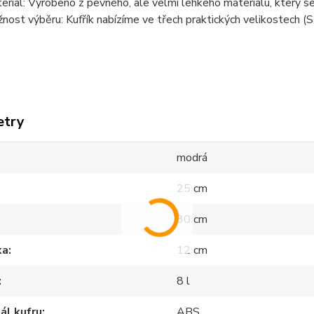
eriál:
Vyrobeno z pevného, ale velmi lehkého materiálu, který se
nost výběru:
Kufřík nabízíme ve třech praktických velikostech (S,
etry
modrá
25 cm
30 cm
ka
12 cm
8 l
ál kufru
ABS