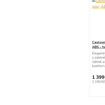
Cestovní
ABS – h
Elegantn
z odolné
zámek a 
komfort 
1 399
1 156 K