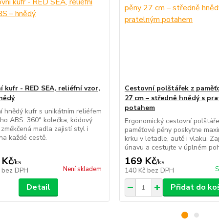
 kufr - RED SEA, reliéfní vzor,
Cestovní polštářek z paměť
nědý
27 cm – středně hnědý s pr
potahem
í hnědý kufr s unikátním reliéfem
ho ABS. 360° kolečka, kódový
Ergonomický cestovní polštáře
změkčená madla zajistí styl i
paměťové pěny poskytne maxi
na každé cestě.
krku v letadle, autě i vlaku. 
únavu a cestujte v úplném poh
 Kč
169 Kč
/
ks
/
ks
Není skladem
S
č
bez DPH
140 Kč
bez DPH
Detail
Přidat do ko