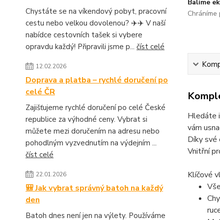
Balíme ek
Chystáte se na víkendový pobyt, pracovní
Chráníme p
cestu nebo velkou dovolenou? ✈️✈️ V naší
nabídce cestovních tašek si vybere
opravdu každý! Připravili jsme p...
číst celé
Kompl
12.02.2026
Doprava a platba – rychlé doručení po
celé ČR
Komple
Zajišťujeme rychlé doručení po celé České
Hledáte i
republice za výhodné ceny. Vybrat si
vám usnad
můžete mezi doručením na adresu nebo
Díky své 
pohodlným vyzvednutím na výdejním ...
Vnitřní p
číst celé
Klíčové v
22.01.2026
Vše
🎒 Jak vybrat správný batoh na každý
Chy
den
ruce
Batoh dnes není jen na výlety. Používáme