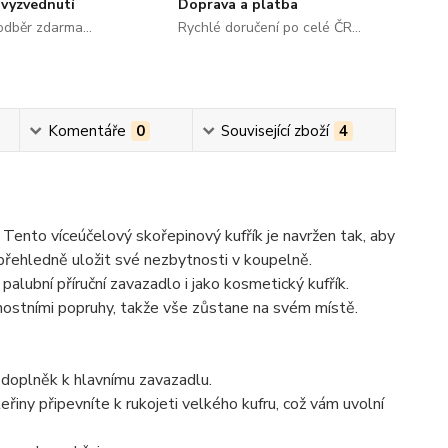
vyzvednutí
Doprava a platba
dběr zdarma...
Rychlé doručení po celé ČR...
Komentáře
0
Související zboží
4
ý? Tento
víceúčelový skořepinový kufřík
je navržen tak, aby
 přehledně uložit své nezbytnosti v koupelně.
o
palubní příruční zavazadlo
i jako
kosmetický kufřík
.
čnostními popruhy, takže vše zůstane na svém místě.
 doplněk k hlavnímu zavazadlu.
teřiny
připevníte k rukojeti velkého kufru
, což vám uvolní