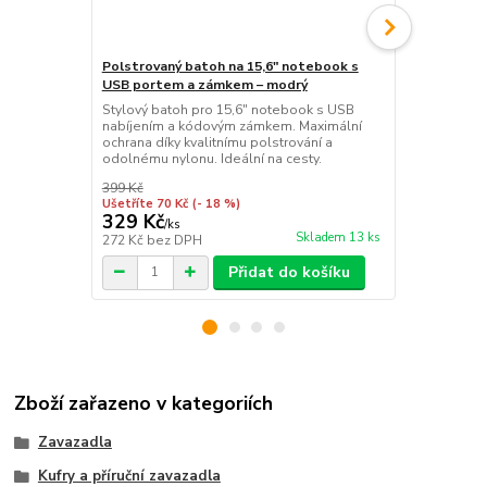
Polstrovaný batoh na 15,6" notebook s
USB portem a zámkem – modrý
Palubní kufř
Stylový batoh pro 15,6" notebook s USB
Lehký a odoln
nabíjením a kódovým zámkem. Maximální
vaši kosmeti
ochrana díky kvalitnímu polstrování a
madlo velkéh
odolnému nylonu. Ideální na cesty.
velikostí.
399 Kč
cena od
249 Kč
Ušetříte 70 Kč
(- 18 %)
/
ks
329 Kč
/
ks
cena od
Skladem 13 ks
272 Kč
bez DPH
206 Kč
bez 
Přidat do košíku
Zboží zařazeno v kategoriích
Zavazadla
Kufry a příruční zavazadla