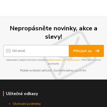
Nepropásněte novinky, akce a
slevy!
Přihlásit se
Vaše osobní údaje chráníme v souladu s
podmínkami ochrany soukromí
. Potvrzením s nimi
souhlasíte.
Můžete se kdykoli odhlásit. Zasíláme jednou za 14 dní.
Užitečné odkazy
Obchodní podmínky