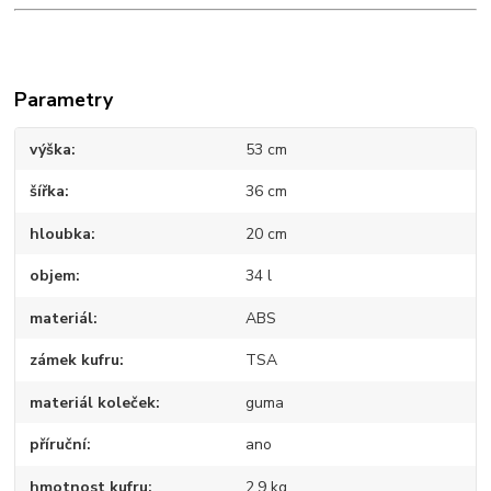
Parametry
výška
53 cm
šířka
36 cm
hloubka
20 cm
objem
34 l
materiál
ABS
zámek kufru
TSA
materiál koleček
guma
příruční
ano
hmotnost kufru
2,9 kg