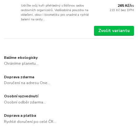
Udržte svůj kufr přehledný s 8dílnou sadou
265 Kč
/
ks
cestovních organizérů. Voděodolná pouzdra na
219 Kč
bez DPH
oblečení, obuv i kosmetiku pro snadné a rychlé
balení na cesty...
Zvolit variantu
Balíme ekologicky
Chráníme planetu...
Doprava zdarma
Doručení na adresu One...
Osobní vyzvednutí
Osobní odběr zdarma...
Doprava a platba
Rychlé doručení po celé ČR...