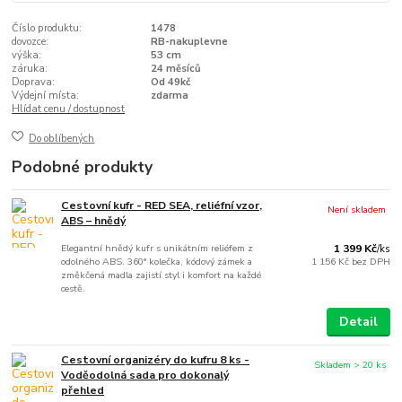
Číslo produktu:
1478
dovozce:
RB-nakuplevne
výška:
53 cm
záruka:
24 měsíců
Doprava:
Od 49kč
Výdejní místa:
zdarma
Hlídat cenu / dostupnost
Do oblíbených
Podobné produkty
Cestovní kufr - RED SEA, reliéfní vzor,
Není skladem
ABS – hnědý
Elegantní hnědý kufr s unikátním reliéfem z
1 399 Kč
/
ks
odolného ABS. 360° kolečka, kódový zámek a
1 156 Kč
bez DPH
změkčená madla zajistí styl i komfort na každé
cestě.
Detail
Cestovní organizéry do kufru 8 ks -
Skladem > 20 ks
Voděodolná sada pro dokonalý
přehled