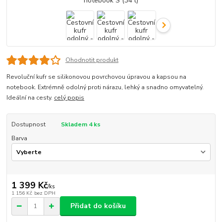
Ohodnotit produkt
Revoluční kufr se silikonovou povrchovou úpravou a kapsou na
notebook. Extrémně odolný proti nárazu, lehký a snadno omyvatelný.
Ideální na cesty.
celý popis
Dostupnost
Skladem 4 ks
Barva
1 399 Kč
/
ks
1 156 Kč
bez DPH
Přidat do košíku