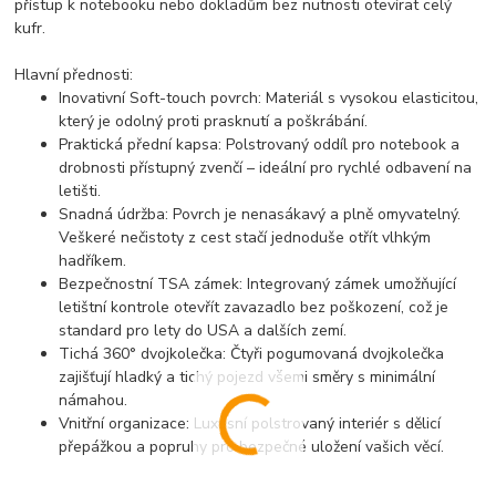
přístup k notebooku nebo dokladům bez nutnosti otevírat celý
kufr.
Hlavní přednosti:
Inovativní Soft-touch povrch:
Materiál s vysokou elasticitou,
který je odolný proti prasknutí a poškrábání.
Praktická přední kapsa:
Polstrovaný oddíl pro notebook a
drobnosti přístupný zvenčí – ideální pro rychlé odbavení na
letišti.
Snadná údržba:
Povrch je nenasákavý a plně omyvatelný.
Veškeré nečistoty z cest stačí jednoduše otřít vlhkým
hadříkem.
Bezpečnostní TSA zámek:
Integrovaný zámek umožňující
letištní kontrole otevřít zavazadlo bez poškození, což je
standard pro lety do USA a dalších zemí.
Tichá 360° dvojkolečka:
Čtyři pogumovaná dvojkolečka
zajišťují hladký a tichý pojezd všemi směry s minimální
námahou.
Vnitřní organizace:
Luxusní polstrovaný interiér s dělicí
přepážkou a popruhy pro bezpečné uložení vašich věcí.