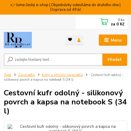
👉 Jsme český e-shop | Objednávky odesíláme do druhého dne |
Doprava od 49 kč
0
ks
za
0 Kč
Menu
Hledat
Úvod
Zavazadla
Kufry a příruční zavazadla
Cestovní kufr odolný -
silikonový povrch a kapsa na notebook S (34 l)
Cestovní kufr odolný - silikonový
povrch a kapsa na notebook S (34
l)