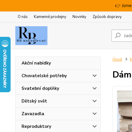
👉 Jsme
O nás
Kamenné prodejny
Novinky
Způsob dopravy
Úvod
M
Akční nabídky
Dáms
Chovatelské potřeby
Svatební doplňky
Dětský svět
Zavazadla
Reproduktory