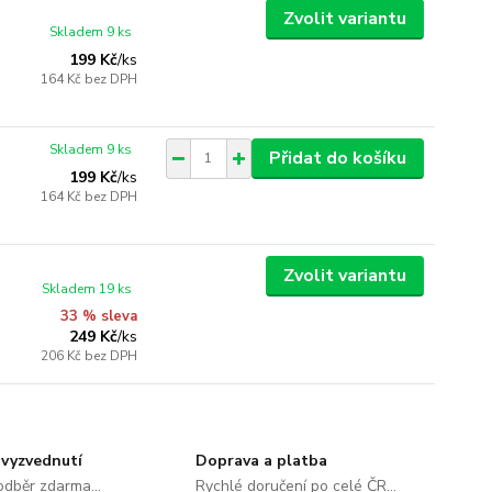
Zvolit variantu
Skladem 9 ks
199 Kč
/
ks
164 Kč
bez DPH
Skladem 9 ks
Přidat do košíku
199 Kč
/
ks
164 Kč
bez DPH
Zvolit variantu
Skladem 19 ks
33 % sleva
249 Kč
/
ks
206 Kč
bez DPH
vyzvednutí
Doprava a platba
dběr zdarma...
Rychlé doručení po celé ČR...