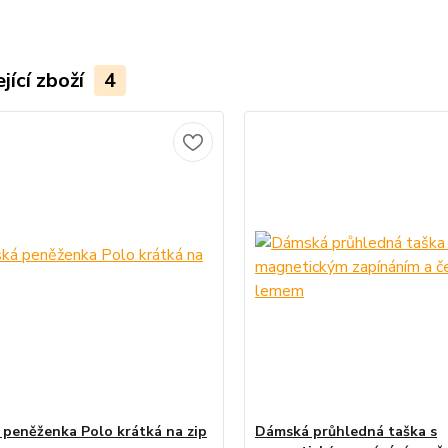
jící zboží
4
peněženka Polo krátká na zip
Dámská průhledná taška s