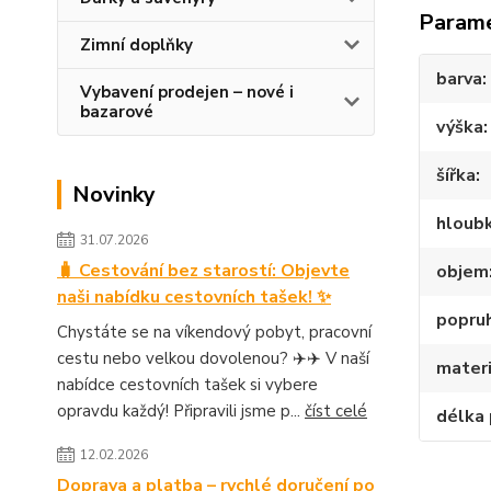
Param
Zimní doplňky
barva
Vybavení prodejen – nové i
bazarové
výška
šířka
Novinky
hloub
31.07.2026
🧳 Cestování bez starostí: Objevte
objem
naši nabídku cestovních tašek! ✨
popruh
Chystáte se na víkendový pobyt, pracovní
cestu nebo velkou dovolenou? ✈️✈️ V naší
materi
nabídce cestovních tašek si vybere
opravdu každý! Připravili jsme p...
číst celé
délka
12.02.2026
Doprava a platba – rychlé doručení po