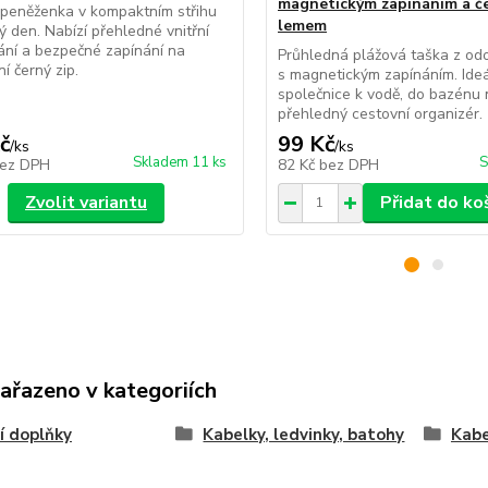
magnetickým zapínáním a č
peněženka v kompaktním střihu
lemem
ý den. Nabízí přehledné vnitřní
ní a bezpečné zapínání na
Průhledná plážová taška z o
í černý zip.
s magnetickým zapínáním. Ideá
společnice k vodě, do bazénu 
přehledný cestovní organizér.
č
99 Kč
/
ks
/
ks
Skladem 11 ks
S
ez DPH
82 Kč
bez DPH
Zvolit variantu
Přidat do ko
zařazeno v kategoriích
í doplňky
Kabelky, ledvinky, batohy
Kabe