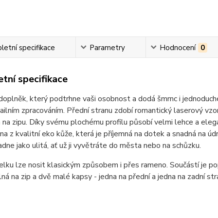
etní specifikace
Parametry
Hodnocení
0
tní specifikace
doplněk, který podtrhne vaši osobnost a dodá šmrnc i jednoduch
ilním zpracováním. Přední stranu zdobí romantický laserový vz
na zipu. Díky svému plochému profilu působí velmi lehce a elega
na z kvalitní eko kůže, která je příjemná na dotek a snadná na úd
dne jako ulitá, ať už ji vyvětráte do města nebo na schůzku.
lku lze nosit klasickým způsobem i přes rameno. Součástí je pop
lná na zip a dvě malé kapsy - jedna na přední a jedna na zadní str