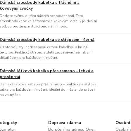
Dámská crossbody kabelka s třásněmi a
kovovými cvočky
Dodejte svému outfitu nádech nespoutanosti. Tato
crossbody kabelka s třásněmi a kovovými detaily je ideální
volbou pro ženy, milující originální módu.
Dámská crossbody kabelka se střapcem - černá
Oživte svůj styl nadčasovou černou kabelkou s hrubší
texturou. Praktický střapec a zlatý zacvakávací zámek z ní
dělají šperk pro každodenní nošení.
Dámská látková kabelka přes rameno - lehká a
prostorná
Dámská látková kabelka přes rameno – praktická a stylová
taška pro každodenní nošení, ideální do města, do práce i
na volný čas.
ologicky
Doprava zdarma
Osobní 
lanetu...
Doručení na adresu One...
Osobní o