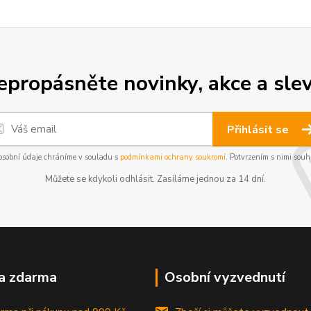
epropásněte novinky, akce a slev
Přihlásit se
osobní údaje chráníme v souladu s
podmínkami ochrany soukromí
. Potvrzením s nimi souhl
Můžete se kdykoli odhlásit. Zasíláme jednou za 14 dní.
a zdarma
Osobní vyzvednutí