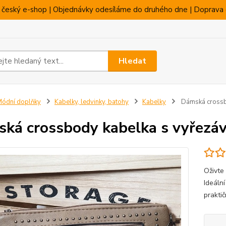
 český e-shop | Objednávky odesíláme do druhého dne | Doprava 
Hledat
ódní doplňky
Kabelky, ledvinky, batohy
Kabelky
Dámská crossb
ká crossbody kabelka s vyřezá
Oživte
Ideáln
praktič