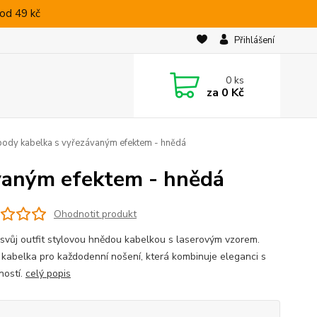
od 49 kč
Přihlášení
0
ks
za
0 Kč
ody kabelka s vyřezávaným efektem - hnědá
vaným efektem - hnědá
Ohodnotit produkt
 svůj outfit stylovou hnědou kabelkou s laserovým vzorem.
í kabelka pro každodenní nošení, která kombinuje eleganci s
ností.
celý popis