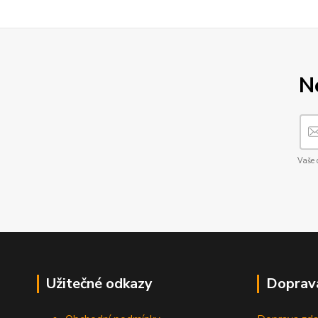
N
Vaše 
Užitečné odkazy
Doprav