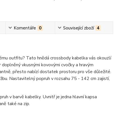
Komentáře
0
Související zboží
4
ému outfitu? Tato hnědá crossbody kabelka vás okouzlí
or doplněný vkusnými kovovými cvočky a hravým
ntně, přesto nabízí dostatek prostoru pro vše důležité.
ržbu. Nastavitelný popruh v rozsahu 75 - 142 cm zajistí,
ruh v barvě kabelky. Uvnitř je jedna hlavní kapsa
aně také na zip.