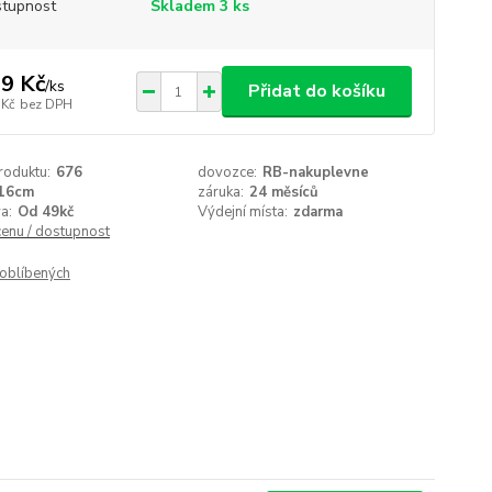
tupnost
Skladem 3 ks
9 Kč
/
ks
Přidat do košíku
 Kč
bez DPH
roduktu:
676
dovozce:
RB-nakuplevne
16cm
záruka:
24 měsíců
a:
Od 49kč
Výdejní místa:
zdarma
cenu / dostupnost
oblíbených