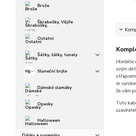
Brože
Škrabošky, Vějíře
Kompl
Ostatní
Komple
Šátky, šálky, tunely
Hledáte 
svým deta
Sluneční brýle
střapcem 
Je vyrobe
Dámské slamáky
že vám pa
Tuto kabe
Opasky
uzavírate
Halloween
Dárky a suvenýry