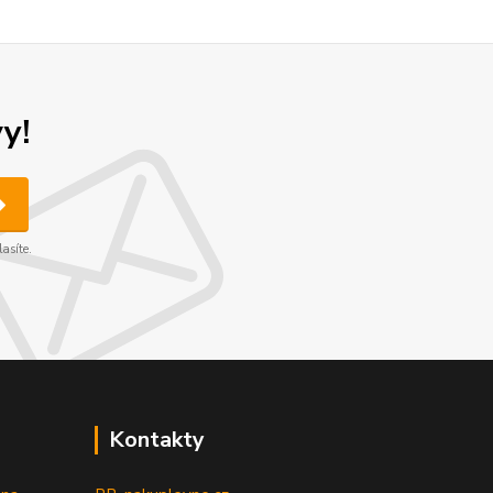
y!
asíte.
Kontakty