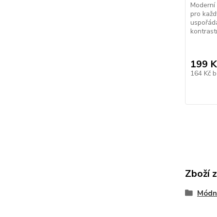
Moderní 
pro každ
uspořádá
kontrastn
199 K
164 Kč
b
Zboží 
Módn