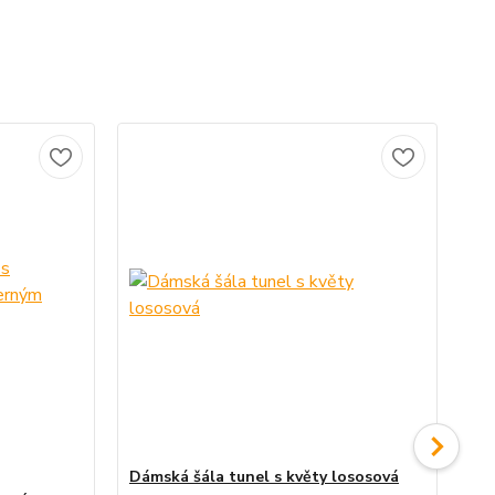
Dámská šála tunel s květy lososová
Dá