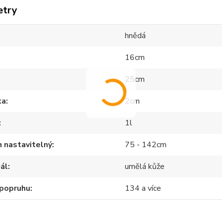
etry
hnědá
16cm
25cm
ka
2cm
1l
 nastavitelný
75 - 142cm
ál
umělá kůže
 popruhu
134 a více