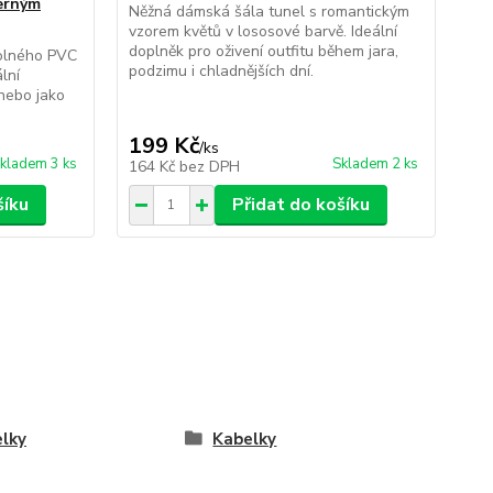
erným
ruk
Něžná dámská šála tunel s romantickým
ve
vzorem květů v lososové barvě. Ideální
doplněk pro oživení outfitu během jara,
dolného PVC
Ele
podzimu i chladnějších dní.
lní
des
nebo jako
Nad
vaš
199 Kč
99
/
ks
kladem 3 ks
Skladem 2 ks
164 Kč
bez DPH
82
šíku
Přidat do košíku
lky
Kabelky