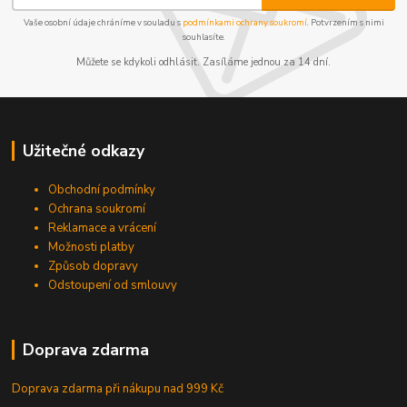
Vaše osobní údaje chráníme v souladu s
podmínkami ochrany soukromí
. Potvrzením s nimi
souhlasíte.
Můžete se kdykoli odhlásit. Zasíláme jednou za 14 dní.
Užitečné odkazy
Obchodní podmínky
Ochrana soukromí
Reklamace a vrácení
Možnosti platby
Způsob dopravy
Odstoupení od smlouvy
Doprava zdarma
Doprava zdarma při nákupu
nad 999 Kč