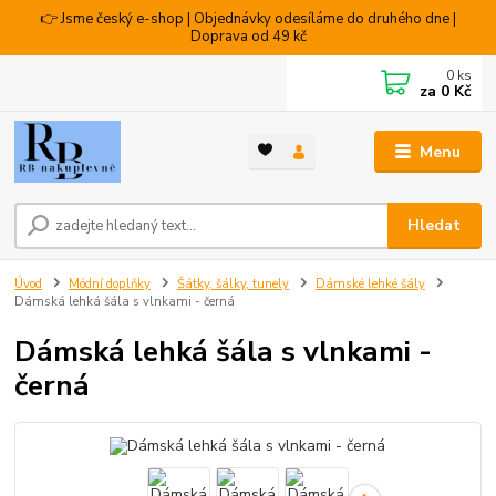
👉 Jsme český e-shop | Objednávky odesíláme do druhého dne |
Doprava od 49 kč
0
ks
za
0 Kč
Menu
Hledat
Úvod
Módní doplňky
Šátky, šálky, tunely
Dámské lehké šály
Dámská lehká šála s vlnkami - černá
Dámská lehká šála s vlnkami -
černá