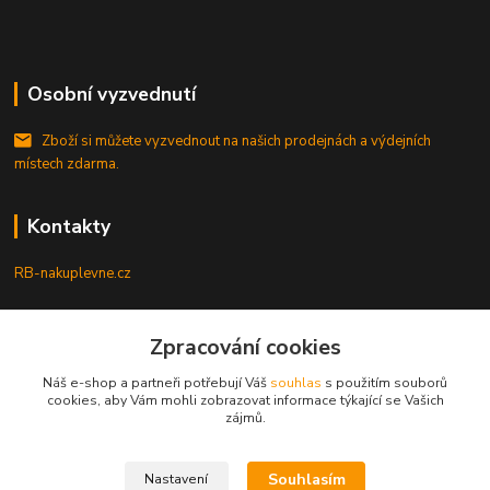
Osobní vyzvednutí
Zboží si můžete vyzvednout na našich prodejnách a výdejních
místech zdarma.
Kontakty
RB-nakuplevne.cz
Zákaznická podpora
Zpracování cookies
+420 222722421
(Po-Pá, 8-17 hod.)
Náš e-shop a partneři potřebují Váš
souhlas
s použitím souborů
cookies, aby Vám mohli zobrazovat informace týkající se Vašich
info@rb-nakuplevne.cz
zájmů.
Souhlasím
Nastavení