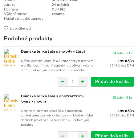
dovozce:
RB-nakuplevne
záruka:
24 měsíců
Doprava:
Od 49kč
Výdejní místa:
zdarma
Hlídat cenu / dostupnost
Do oblíbených
Podobné produkty
Dámská lehká šála s motýly - žlutá
Skladem 7 ks
Něžná dámská lehká šála s romantickým motivem
199 Kč
/
ks
motýlů. Ideální módní doplněk pro oživení vašeho
164 Kč
bez DPH
outfitu během jarního i podzimního období.
Přidat do košíku
Dámská lehká šála s abstraktními
Skladem 8 ks
tvary - modrá
Originální dámská lehká šála s moderním
199 Kč
/
ks
abstraktním geometrickým vzorem. Ideální módní
164 Kč
bez DPH
doplněk pro oživení vašeho šatníku během jara i
podzimu.
Přidat do košíku