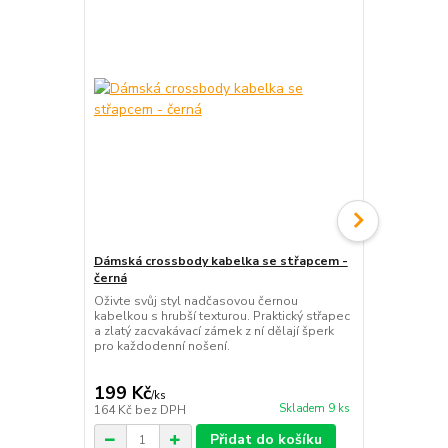
Dámská crossbody kabelka se střapcem -
Dámská ledv
černá
černá
Oživte svůj styl nadčasovou černou
Elegantní čer
kabelkou s hrubší texturou. Praktický střapec
se třemi kap
a zlatý zacvakávací zámek z ní dělají šperk
doplněk pro 
pro každodenní nošení.
moderním st
199 Kč
199 Kč
/
ks
/
ks
Skladem 9 ks
164 Kč
bez DPH
164 Kč
bez 
Přidat do košíku