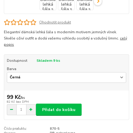
Ohodnotit produkt
Elegantní dámská lehká šála s moderním motivem jemných vlnek.
Skvěle oživí outfit a dodá vašemu vzhledu osobitý a vzdušný šmrnc.
celý
popis
Dostupnost
Skladem 9 ks
Barva
99 Kč
/
ks
82 Kč
bez DPH
Přidat do košíku
Číslo produktu:
870-5