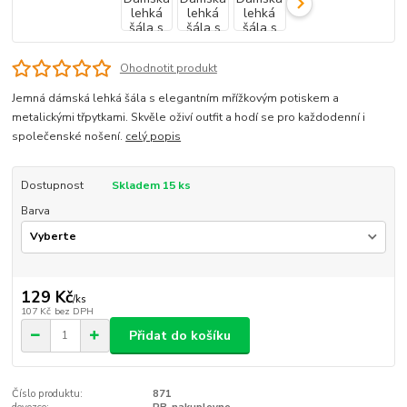
Ohodnotit produkt
Jemná dámská lehká šála s elegantním mřížkovým potiskem a
metalickými třpytkami. Skvěle oživí outfit a hodí se pro každodenní i
společenské nošení.
celý popis
Dostupnost
Skladem 15 ks
Barva
129 Kč
/
ks
107 Kč
bez DPH
Přidat do košíku
Číslo produktu:
871