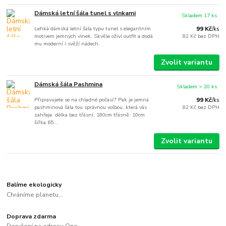
Dámská letní šála tunel s vlnkami
Skladem 17 ks
Lehká dámská letní šála typu tunel s elegantním
99 Kč
/
ks
motivem jemných vlnek. Skvěle oživí outfit a dodá
82 Kč
bez DPH
mu moderní i svěží nádech.
Zvolit variantu
Dámská šála Pashmina
Skladem > 20 ks
Připravujete se na chladné počasí? Pak je jemná
99 Kč
/
ks
pashminová šála tou správnou volbou, která vás
82 Kč
bez DPH
zahřeje. délka bez třásní: 180cm třásně: 10cm
šířka 65...
Zvolit variantu
Balíme ekologicky
Chráníme planetu...
Doprava zdarma