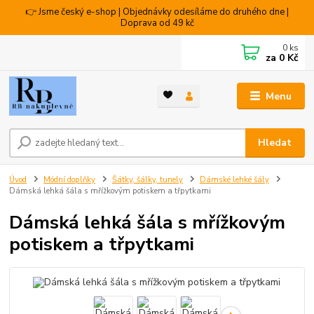
👉 Jsme český e-shop | Objednávky odesíláme do druhého dne |
Doprava od 49 kč
0
ks
za
0 Kč
Menu
Hledat
Úvod
Módní doplňky
Šátky, šálky, tunely
Dámské lehké šály
Dámská lehká šála s mřížkovým potiskem a třpytkami
Dámská lehká šála s mřížkovým
potiskem a třpytkami