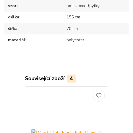
vzor
potisk xxx třpytky
délka
155 cm
šířka
70 cm
materiál
polyester
Související zboží
4
Novinka