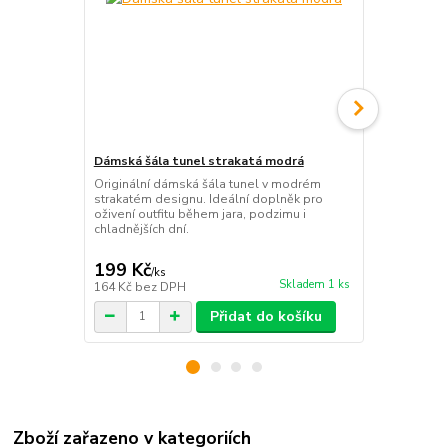
Dámská šála tunel strakatá modrá
Elegantní d
kabelek v je
Originální dámská šála tunel v modrém
strakatém designu. Ideální doplněk pro
Elegantní sa
oživení outfitu během jara, podzimu i
kůže. Obsahu
chladnějších dní.
praktickou c
pro každou př
199 Kč
399 Kč
/
ks
/
ks
Skladem 1 ks
164 Kč
bez DPH
330 Kč
bez 
Přidat do košíku
Zboží zařazeno v kategoriích