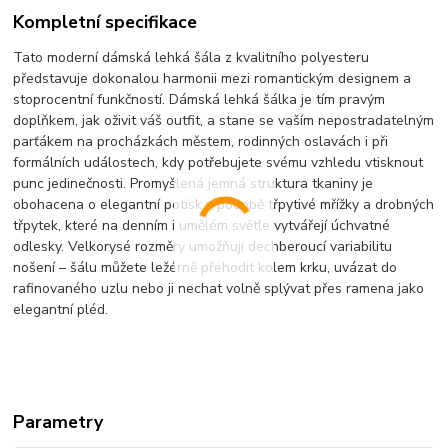
Kompletní specifikace
Tato moderní dámská lehká šála z kvalitního polyesteru
představuje dokonalou harmonii mezi romantickým designem a
stoprocentní funkčností. Dámská lehká šálka je tím pravým
doplňkem, jak oživit váš outfit, a stane se vaším nepostradatelným
parťákem na procházkách městem, rodinných oslavách i při
formálních událostech, kdy potřebujete svému vzhledu vtisknout
punc jedinečnosti. Promyšlená jemná struktura tkaniny je
obohacena o elegantní potisk v podobě třpytivé mřížky a drobných
třpytek, které na denním i umělém světle vytvářejí úchvatné
odlesky. Velkorysé rozměry umožňují dechberoucí variabilitu
nošení – šálu můžete ležérně přehodit kolem krku, uvázat do
rafinovaného uzlu nebo ji nechat volně splývat přes ramena jako
elegantní pléd.
Parametry