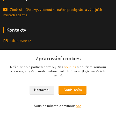
Zboží si můžete vyzvednout na našich prodejnách a výdejních
místech zdarma.
Kontakty
RB-nakuplevne.cz
Zákaznická podpora
+420 222722421
Zpracování cookies
(Po-Pá, 8-17 hod.)
Náš e-shop a partneři potřebují Váš
souhlas
s použitím souborů
cookies, aby Vám mohli zobrazovat informace týkající se Vašich
info@rb-nakuplevne.cz
zájmů.
Souhlasím
Nastavení
Souhlas můžete odmítnout
zde
.
Vytvořeno na
Eshop-rychle.cz