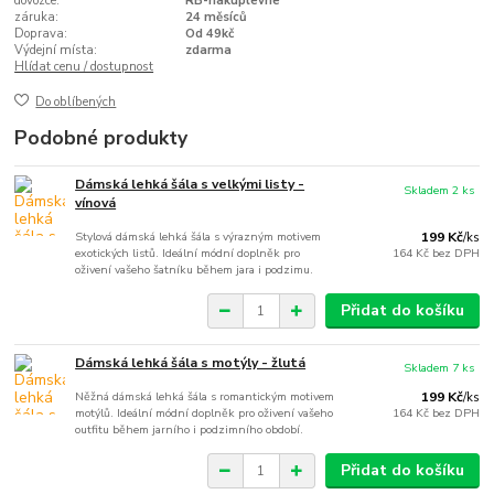
dovozce:
RB-nakuplevne
záruka:
24 měsíců
Doprava:
Od 49kč
Výdejní místa:
zdarma
Hlídat cenu / dostupnost
Do oblíbených
Podobné produkty
Dámská lehká šála s velkými listy -
Skladem 2 ks
vínová
Stylová dámská lehká šála s výrazným motivem
199 Kč
/
ks
exotických listů. Ideální módní doplněk pro
164 Kč
bez DPH
oživení vašeho šatníku během jara i podzimu.
Přidat do košíku
Dámská lehká šála s motýly - žlutá
Skladem 7 ks
Něžná dámská lehká šála s romantickým motivem
199 Kč
/
ks
motýlů. Ideální módní doplněk pro oživení vašeho
164 Kč
bez DPH
outfitu během jarního i podzimního období.
Přidat do košíku