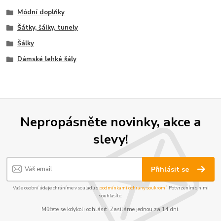
Módní doplňky
Šátky, šálky, tunely
Šálky
Dámské lehké šály
Nepropásněte novinky, akce a
slevy!
Přihlásit se
Vaše osobní údaje chráníme v souladu s
podmínkami ochrany soukromí
. Potvrzením s nimi
souhlasíte.
Můžete se kdykoli odhlásit. Zasíláme jednou za 14 dní.