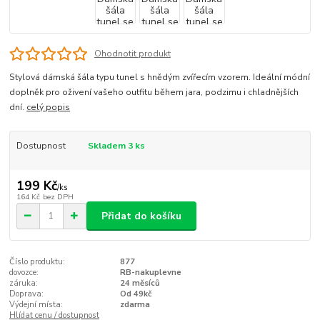
Ohodnotit produkt
Stylová dámská šála typu tunel s hnědým zvířecím vzorem. Ideální módní
doplněk pro oživení vašeho outfitu během jara, podzimu i chladnějších
dní.
celý popis
Dostupnost
Skladem 3 ks
199 Kč
/
ks
164 Kč
bez DPH
Přidat do košíku
Číslo produktu:
877
dovozce:
RB-nakuplevne
záruka:
24 měsíců
Doprava:
Od 49kč
Výdejní místa:
zdarma
Hlídat cenu / dostupnost