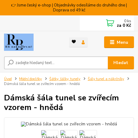
👉 Jsme český e-shop | Objednávky odesíláme do druhého dne |
Doprava od 49 kč
0
ks
za
0 Kč
Menu
Hledat
Úvod
Módní doplňky
Šátky, šálky, tunely
Šály tunel a nákrčníky
Dámská šála tunel se zvířecím vzorem - hnědá
Dámská šála tunel se zvířecím
vzorem - hnědá