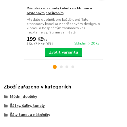
Dámská crossbody kabelka s klopou a
Cestovní kuf
ozdobným prošíváním
TSA
Hledáte doplněk pro každý den? Tato
Revoluční skl
crossbody kabelka v nadčasovém designu s
Odolná skoře
klopou a bezpečným zapínáním vás
popruh dělaj
nezklame v práci ani ve městě.
parťáka pro 
199 Kč
1 399 Kč
/
ks
Skladem > 20 ks
164 Kč
bez DPH
1 156 Kč
bez
Zvolit variantu
Zboží zařazeno v kategoriích
Módní doplňky
Šátky, šálky, tunely
Šály tunel a nákrčníky