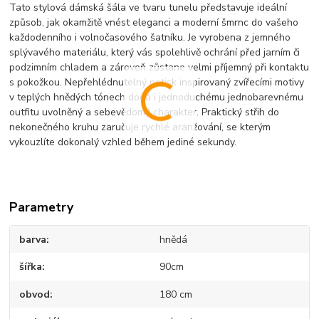
Tato stylová dámská šála ve tvaru tunelu představuje ideální
způsob, jak okamžitě vnést eleganci a moderní šmrnc do vašeho
každodenního i volnočasového šatníku. Je vyrobena z jemného
splývavého materiálu, který vás spolehlivě ochrání před jarním či
podzimním chladem a zároveň zůstane velmi příjemný při kontaktu
s pokožkou. Nepřehlédnutelný potisk inspirovaný zvířecími motivy
v teplých hnědých tónech dodá i jednoduchému jednobarevnému
outfitu uvolněný a sebevědomý charakter. Praktický střih do
nekonečného kruhu zaručuje rychlé aranžování, se kterým
vykouzlíte dokonalý vzhled během jediné sekundy.
Parametry
barva
hnědá
šířka
90cm
obvod
180 cm