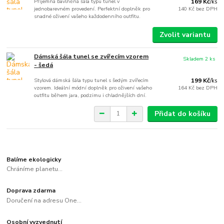
Příjemná bavlněná šála typu tunel v
169 Kč
/
ks
jednobarevném provedení. Perfektní doplněk pro
140 Kč
bez DPH
snadné oživení vašeho každodenního outfitu.
Zvolit variantu
Dámská šála tunel se zvířecím vzorem
Skladem 2 ks
- šedá
Stylová dámská šála typu tunel s šedým zvířecím
199 Kč
/
ks
vzorem. Ideální módní doplněk pro oživení vašeho
164 Kč
bez DPH
outfitu během jara, podzimu i chladnějších dní.
Přidat do košíku
Balíme ekologicky
Chráníme planetu...
Doprava zdarma
Doručení na adresu One...
Osobní vyzvednutí