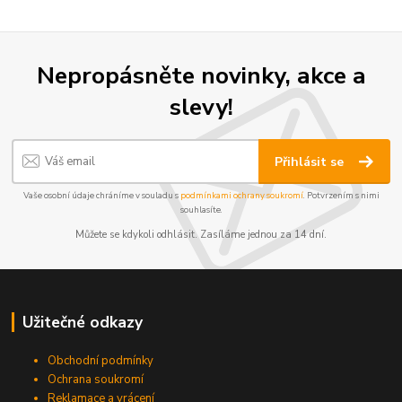
Nepropásněte novinky, akce a
slevy!
Přihlásit se
Vaše osobní údaje chráníme v souladu s
podmínkami ochrany soukromí
. Potvrzením s nimi
souhlasíte.
Můžete se kdykoli odhlásit. Zasíláme jednou za 14 dní.
Užitečné odkazy
Obchodní podmínky
Ochrana soukromí
Reklamace a vrácení