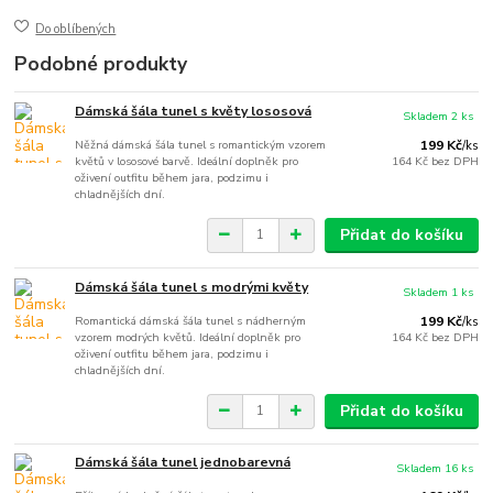
Do oblíbených
Podobné produkty
Dámská šála tunel s květy lososová
Skladem 2 ks
Něžná dámská šála tunel s romantickým vzorem
199 Kč
/
ks
květů v lososové barvě. Ideální doplněk pro
164 Kč
bez DPH
oživení outfitu během jara, podzimu i
chladnějších dní.
Přidat do košíku
Dámská šála tunel s modrými květy
Skladem 1 ks
Romantická dámská šála tunel s nádherným
199 Kč
/
ks
vzorem modrých květů. Ideální doplněk pro
164 Kč
bez DPH
oživení outfitu během jara, podzimu i
chladnějších dní.
Přidat do košíku
Dámská šála tunel jednobarevná
Skladem 16 ks