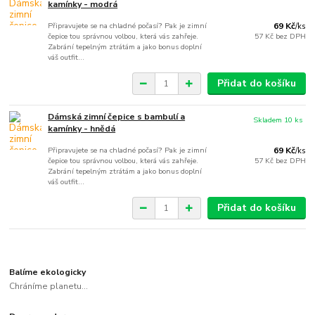
kamínky - modrá
Připravujete se na chladné počasí? Pak je zimní
69 Kč
/
ks
čepice tou správnou volbou, která vás zahřeje.
57 Kč
bez DPH
Zabrání tepelným ztrátám a jako bonus doplní
váš outfit...
Přidat do košíku
Dámská zimní čepice s bambulí a
Skladem 10 ks
kamínky - hnědá
Připravujete se na chladné počasí? Pak je zimní
69 Kč
/
ks
čepice tou správnou volbou, která vás zahřeje.
57 Kč
bez DPH
Zabrání tepelným ztrátám a jako bonus doplní
váš outfit...
Přidat do košíku
Balíme ekologicky
Chráníme planetu...