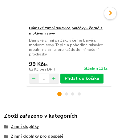
Dámské zimní rukavice palčáky – černé s
motivem sovy
Dámské zimn
Dámské zimní palčáky v černé barvě s
sovy, růžové
motivem sovy. Teplé a pohodlné rukavice
Růžové dámsk
ideální na zimu, pro každodenní nošení i
motivem sovy
procházky.
ideální na zim
99 Kč
99 Kč
/
ks
/
ks
Skladem 12 ks
82 Kč
bez DPH
82 Kč
bez D
Přidat do košíku
Zboží zařazeno v kategoriích
Zimní doplňky
Zimní doplňky pro dospělé