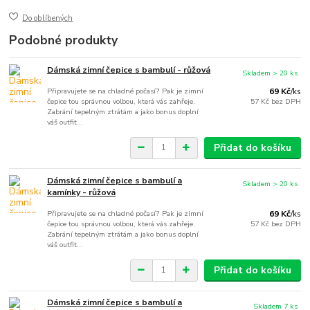
Do oblíbených
Podobné produkty
Dámská zimní čepice s bambulí - růžová
Skladem > 20 ks
Připravujete se na chladné počasí? Pak je zimní
69 Kč
/
ks
čepice tou správnou volbou, která vás zahřeje.
57 Kč
bez DPH
Zabrání tepelným ztrátám a jako bonus doplní
váš outfit...
Přidat do košíku
Dámská zimní čepice s bambulí a
Skladem > 20 ks
kamínky - růžová
Připravujete se na chladné počasí? Pak je zimní
69 Kč
/
ks
čepice tou správnou volbou, která vás zahřeje.
57 Kč
bez DPH
Zabrání tepelným ztrátám a jako bonus doplní
váš outfit...
Přidat do košíku
Dámská zimní čepice s bambulí a
Skladem 7 ks