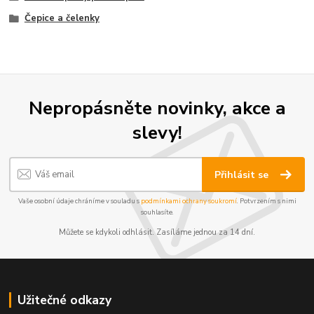
Čepice a čelenky
Nepropásněte novinky, akce a
slevy!
Přihlásit se
Vaše osobní údaje chráníme v souladu s
podmínkami ochrany soukromí
. Potvrzením s nimi
souhlasíte.
Můžete se kdykoli odhlásit. Zasíláme jednou za 14 dní.
Užitečné odkazy