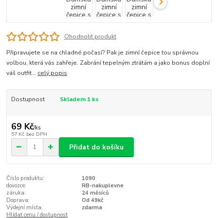
Ohodnotit produkt
Připravujete se na chladné počasí? Pak je zimní čepice tou správnou
volbou, která vás zahřeje. Zabrání tepelným ztrátám a jako bonus doplní
váš outfit...
celý popis
Dostupnost
Skladem 1 ks
69 Kč
/
ks
57 Kč
bez DPH
Přidat do košíku
Číslo produktu:
1090
dovozce:
RB-nakuplevne
záruka:
24 měsíců
Doprava:
Od 49kč
Výdejní místa:
zdarma
Hlídat cenu / dostupnost