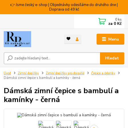
👉 Jsme český e-shop | Objednávky odesíláme do druhého dne |
Doprava od 49 kč
0
ks
za
0 Kč
Menu
Hledat
Úvod
Zimní doplňky
Zimní doplňky pro dospělé
Čepice a čelenky
Dámská zimní čepice s bambulí a kamínky - černá
Dámská zimní čepice s bambulí a
kamínky - černá