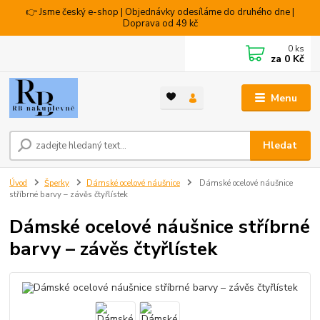
👉 Jsme český e-shop | Objednávky odesíláme do druhého dne |
Doprava od 49 kč
0
ks
za
0 Kč
Menu
Hledat
Úvod
Šperky
Dámské ocelové náušnice
Dámské ocelové náušnice
stříbrné barvy – závěs čtyřlístek
Dámské ocelové náušnice stříbrné
barvy – závěs čtyřlístek