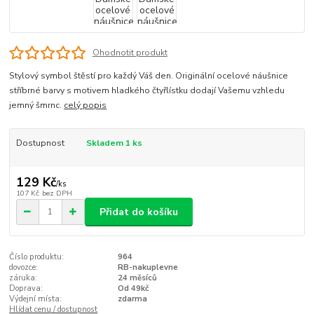
Ohodnotit produkt
Stylový symbol štěstí pro každý Váš den. Originální ocelové náušnice
stříbrné barvy s motivem hladkého čtyřlístku dodají Vašemu vzhledu
jemný šmrnc.
celý popis
Dostupnost
Skladem 1 ks
129 Kč
/
ks
107 Kč
bez DPH
Přidat do košíku
Číslo produktu:
964
dovozce:
RB-nakuplevne
záruka:
24 měsíců
Doprava:
Od 49kč
Výdejní místa:
zdarma
Hlídat cenu / dostupnost