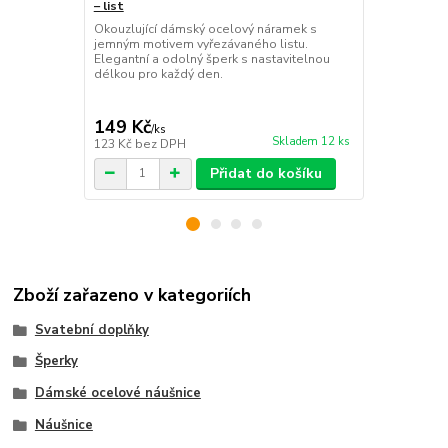
– list
– křížek
Okouzlující dámský ocelový náramek s
Okouzlující
jemným motivem vyřezávaného listu.
elegantními 
Elegantní a odolný šperk s nastavitelnou
odolný šperk
délkou pro každý den.
každý den.
149 Kč
179 Kč
/
ks
/
ks
Skladem 12 ks
123 Kč
bez DPH
148 Kč
bez 
Přidat do košíku
Zboží zařazeno v kategoriích
Svatební doplňky
Šperky
Dámské ocelové náušnice
Náušnice