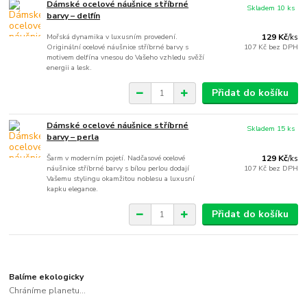
Dámské ocelové náušnice stříbrné
Skladem 10 ks
barvy – delfín
Mořská dynamika v luxusním provedení.
129 Kč
/
ks
Originální ocelové náušnice stříbrné barvy s
107 Kč
bez DPH
motivem delfína vnesou do Vašeho vzhledu svěží
energii a lesk.
Přidat do košíku
Dámské ocelové náušnice stříbrné
Skladem 15 ks
barvy – perla
Šarm v moderním pojetí. Nadčasové ocelové
129 Kč
/
ks
náušnice stříbrné barvy s bílou perlou dodají
107 Kč
bez DPH
Vašemu stylingu okamžitou noblesu a luxusní
kapku elegance.
Přidat do košíku
Balíme ekologicky
Chráníme planetu...