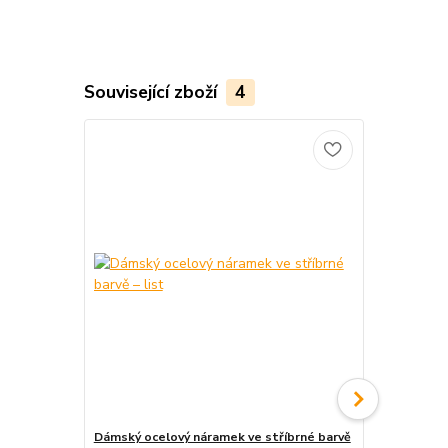
Související zboží
4
Dámský ocelový náramek ve stříbrné barvě
Dámský ocel