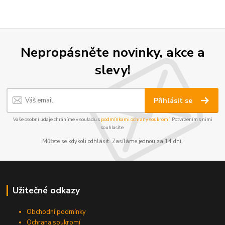
Nepropásněte novinky, akce a
slevy!
Přihlásit se
Vaše osobní údaje chráníme v souladu s
podmínkami ochrany soukromí
. Potvrzením s nimi
souhlasíte.
Můžete se kdykoli odhlásit. Zasíláme jednou za 14 dní.
Užitečné odkazy
Obchodní podmínky
Ochrana soukromí