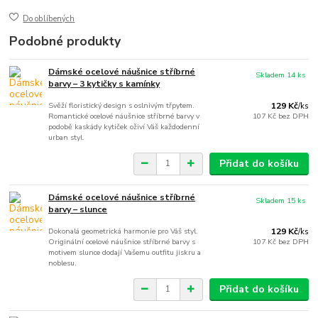
Do oblíbených
Podobné produkty
Dámské ocelové náušnice stříbrné
Skladem 14 ks
barvy – 3 kytičky s kamínky
Svěží floristický design s oslnivým třpytem.
129 Kč
/
ks
Romantické ocelové náušnice stříbrné barvy v
107 Kč
bez DPH
podobě kaskády kytiček oživí Váš každodenní
urban styl.
Přidat do košíku
Dámské ocelové náušnice stříbrné
Skladem 15 ks
barvy – slunce
Dokonalá geometrická harmonie pro Váš styl.
129 Kč
/
ks
Originální ocelové náušnice stříbrné barvy s
107 Kč
bez DPH
motivem slunce dodají Vašemu outfitu jiskru a
noblesu.
Přidat do košíku