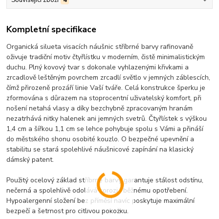
Kompletní specifikace
Organická silueta visacích náušnic stříbrné barvy rafinovaně
oživuje tradiční motiv čtyřlístku v moderním, čistě minimalistickým
duchu. Plný kovový tvar s dokonale vyhlazenými křivkami a
zrcadlově leštěným povrchem zrcadlí světlo v jemných záblescích,
čímž přirozeně prozáří linie Vaší tváře. Celá konstrukce šperku je
zformována s důrazem na stoprocentní uživatelský komfort, při
nošení netahá vlasy a díky bezchybně zpracovaným hranám
nezatrhává nitky halenek ani jemných svetrů. Čtyřlístek s výškou
1,4 cm a šířkou 1,1 cm se lehce pohybuje spolu s Vámi a přináší
do městského shonu osobité kouzlo. O bezpečné upevnění a
stabilitu se stará spolehlivé náušnicové zapínání na klasický
dámský patent.
Použitý ocelový základ stříbrné barvy garantuje stálost odstínu,
nečerná a spolehlivě odolává korozi i běžnému opotřebení.
Hypoalergenní složení bez příměsí navíc poskytuje maximální
bezpečí a šetrnost pro citlivou pokožku.