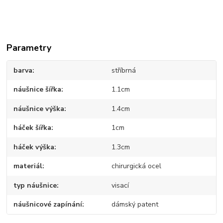
Parametry
barva
stříbrná
náušnice šířka
1.1cm
náušnice výška
1.4cm
háček šířka
1cm
háček výška
1.3cm
materiál
chirurgická ocel
typ náušnice
visací
náušnicové zapínání
dámský patent