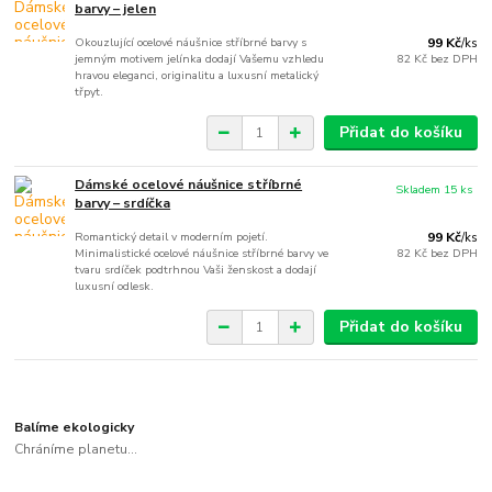
barvy – jelen
Okouzlující ocelové náušnice stříbrné barvy s
99 Kč
/
ks
jemným motivem jelínka dodají Vašemu vzhledu
82 Kč
bez DPH
hravou eleganci, originalitu a luxusní metalický
třpyt.
Přidat do košíku
Dámské ocelové náušnice stříbrné
Skladem 15 ks
barvy – srdíčka
Romantický detail v moderním pojetí.
99 Kč
/
ks
Minimalistické ocelové náušnice stříbrné barvy ve
82 Kč
bez DPH
tvaru srdíček podtrhnou Vaši ženskost a dodají
luxusní odlesk.
Přidat do košíku
Balíme ekologicky
Chráníme planetu...