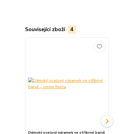
Související zboží
4
Dámský ocelový náramek ve stříbrné barvě
Dámský ocel