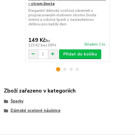
– strom života
– spirála
Elegantní dámský ocelový náramek s
Okouzlující
propracovaným motivem stromu života.
jemným moti
Jemný a odolný šperk s nastavitelnou
a odolný špe
délkou pro každý den.
každý den.
149 Kč
149 Kč
/
ks
/
ks
Skladem 1 ks
123 Kč
bez DPH
123 Kč
bez 
Přidat do košíku
Zboží zařazeno v kategoriích
Šperky
Dámské ocelové náušnice