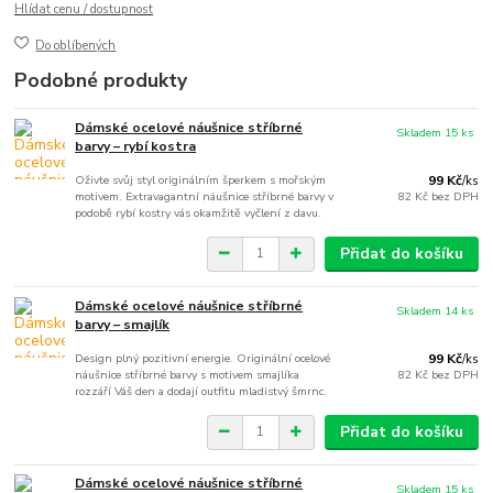
Hlídat cenu / dostupnost
Do oblíbených
Podobné produkty
Dámské ocelové náušnice stříbrné
Skladem 15 ks
barvy – rybí kostra
Oživte svůj styl originálním šperkem s mořským
99 Kč
/
ks
motivem. Extravagantní náušnice stříbrné barvy v
82 Kč
bez DPH
podobě rybí kostry vás okamžitě vyčlení z davu.
Přidat do košíku
Dámské ocelové náušnice stříbrné
Skladem 14 ks
barvy – smajlík
Design plný pozitivní energie. Originální ocelové
99 Kč
/
ks
náušnice stříbrné barvy s motivem smajlíka
82 Kč
bez DPH
rozzáří Váš den a dodají outfitu mladistvý šmrnc.
Přidat do košíku
Dámské ocelové náušnice stříbrné
Skladem 15 ks