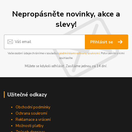
Nepropásněte novinky, akce a
slevy!
Přihlásit se
Vaše osobní údaje chráníme v souladu s
podmínkami ochrany soukromí
. Potvrzením s nimi
souhlasíte.
Můžete se kdykoli odhlásit. Zasíláme jednou za 14 dní.
Užitečné odkazy
Obchodní podmínky
Ochrana soukromí
Reklamace a vrácení
Možnosti platby