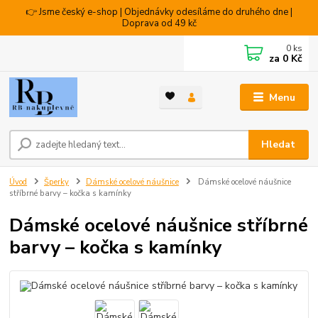
👉 Jsme český e-shop | Objednávky odesíláme do druhého dne |
Doprava od 49 kč
0
ks
za
0 Kč
Menu
Hledat
Úvod
Šperky
Dámské ocelové náušnice
Dámské ocelové náušnice
stříbrné barvy – kočka s kamínky
Dámské ocelové náušnice stříbrné
barvy – kočka s kamínky