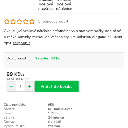
Ohodnotit produkt
Okouzlující ocelové náušnice stříbrné barvy s motivem kočky, doplněné
o zářivé kamínky, vnesou do Vašeho stylu mladistvou eleganci a luxusní
třpyt.
celý popis
Dostupnost
Skladem 14 ks
99 Kč
/
ks
82 Kč
bez DPH
Přidat do košíku
Číslo produktu:
958
dovozce:
RB-nakuplevne
výška:
1.2cm
záruka:
24 měsíců
Doprava:
Od 49kč
Výdejní místa:
zdarma