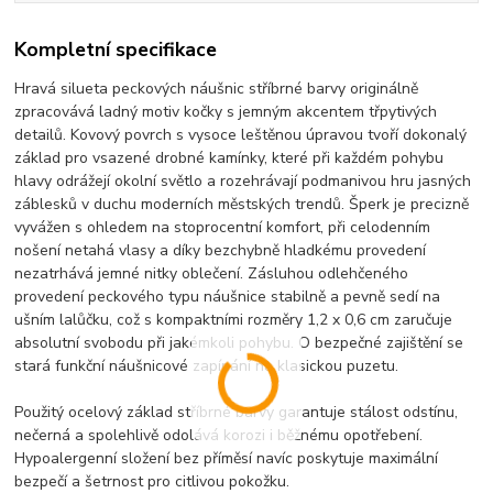
Kompletní specifikace
Hravá silueta peckových náušnic stříbrné barvy originálně
zpracovává ladný motiv kočky s jemným akcentem třpytivých
detailů. Kovový povrch s vysoce leštěnou úpravou tvoří dokonalý
základ pro vsazené drobné kamínky, které při každém pohybu
hlavy odrážejí okolní světlo a rozehrávají podmanivou hru jasných
záblesků v duchu moderních městských trendů. Šperk je precizně
vyvážen s ohledem na stoprocentní komfort, při celodenním
nošení netahá vlasy a díky bezchybně hladkému provedení
nezatrhává jemné nitky oblečení. Zásluhou odlehčeného
provedení peckového typu náušnice stabilně a pevně sedí na
ušním lalůčku, což s kompaktními rozměry 1,2 x 0,6 cm zaručuje
absolutní svobodu při jakémkoli pohybu. O bezpečné zajištění se
stará funkční náušnicové zapínání na klasickou puzetu.
Použitý ocelový základ stříbrné barvy garantuje stálost odstínu,
nečerná a spolehlivě odolává korozi i běžnému opotřebení.
Hypoalergenní složení bez příměsí navíc poskytuje maximální
bezpečí a šetrnost pro citlivou pokožku.