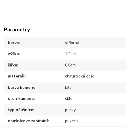
Parametry
barva
stříbrná
výška
1.2cm
šířka
0.6cm
materiál
chirurgická ocel
barva kamene
bílá
druh kamene
sklo
typ náušnice
pecky
náušnicové zapínání
puzeta