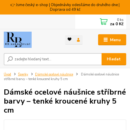
👉 Jsme český e-shop | Objednávky odesíláme do druhého dne |
Doprava od 49 kč
0
ks
za
0 Kč
Menu
Hledat
Úvod
Šperky
Dámské ocelové náušnice
Dámské ocelové náušnice
stříbrné barvy – tenké kroucené kruhy 5 cm
Dámské ocelové náušnice stříbrné
barvy – tenké kroucené kruhy 5
cm