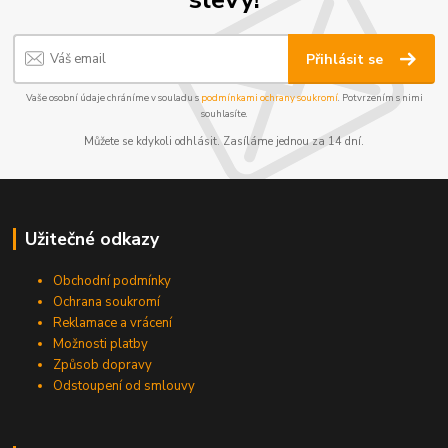
Přihlásit se
Vaše osobní údaje chráníme v souladu s
podmínkami ochrany soukromí
. Potvrzením s nimi
souhlasíte.
Můžete se kdykoli odhlásit. Zasíláme jednou za 14 dní.
Užitečné odkazy
Obchodní podmínky
Ochrana soukromí
Reklamace a vrácení
Možnosti platby
Způsob dopravy
Odstoupení od smlouvy