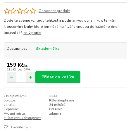
Ohodnotit produkt
Dodejte svému vzhledu lehkost a podmanivou dynamiku s tenkými
kroucenými kruhy, které jemně rámují tvář a vnesou do každého dne
luxusní zář.
celý popis
Dostupnost
Skladem 6 ks
159 Kč
/
ks
131 Kč
bez DPH
Přidat do košíku
Číslo produktu:
1133
dovozce:
RB-nakuplevne
záruka:
24 měsíců
Doprava:
Od 49kč
Výdejní místa:
zdarma
Hlídat cenu / dostupnost
Do oblíbených