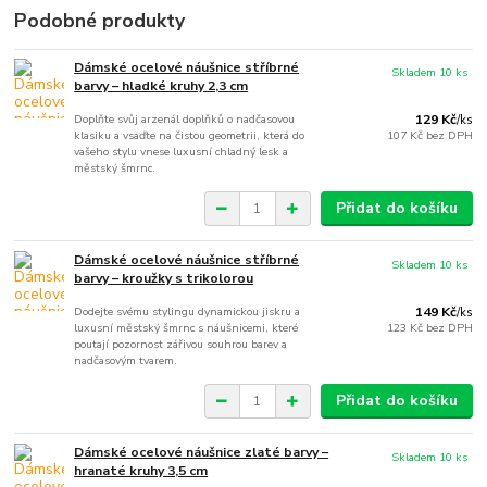
Podobné produkty
Dámské ocelové náušnice stříbrné
Skladem 10 ks
barvy – hladké kruhy 2,3 cm
Doplňte svůj arzenál doplňků o nadčasovou
129 Kč
/
ks
klasiku a vsaďte na čistou geometrii, která do
107 Kč
bez DPH
vašeho stylu vnese luxusní chladný lesk a
městský šmrnc.
Přidat do košíku
Dámské ocelové náušnice stříbrné
Skladem 10 ks
barvy – kroužky s trikolorou
Dodejte svému stylingu dynamickou jiskru a
149 Kč
/
ks
luxusní městský šmrnc s náušnicemi, které
123 Kč
bez DPH
poutají pozornost zářivou souhrou barev a
nadčasovým tvarem.
Přidat do košíku
Dámské ocelové náušnice zlaté barvy –
Skladem 10 ks
hranaté kruhy 3,5 cm