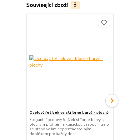
Související zboží
3
Ocelový řetízek ve stříbrné barvě - plochý
Pánský ocelo
královský vz
Elegantní ocelový řetízek stříbrné barvy s
plochým profilem a klasickou vazbou Figaro
Masivní páns
se stane vaším nepostradatelným
s prestižní 
doplňkem pro každý den.
stylu nepřeh
luxusní vzhl