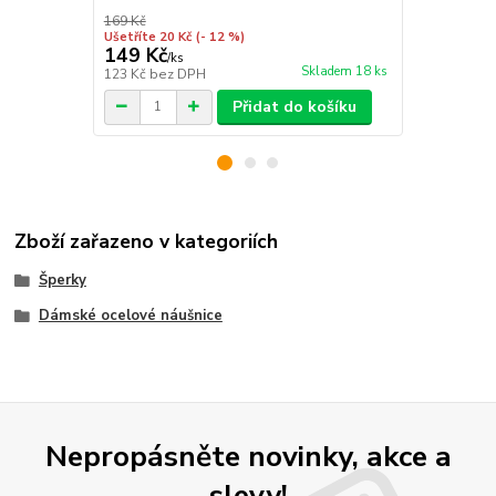
169 Kč
199 Kč
Ušetříte 20 Kč
(- 12 %)
Ušetříte 20 K
149 Kč
179 Kč
/
ks
/
ks
Skladem 18 ks
123 Kč
bez DPH
148 Kč
bez 
Přidat do košíku
Zboží zařazeno v kategoriích
Šperky
Dámské ocelové náušnice
Nepropásněte novinky, akce a
slevy!