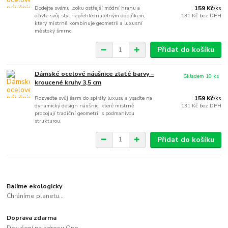
Dodejte svému looku ostřejší módní hranu a
159 Kč
/
ks
oživte svůj styl nepřehlédnutelným doplňkem,
131 Kč
bez DPH
který mistrně kombinuje geometrii a luxusní
městský šmrnc.
Přidat do košíku
Dámské ocelové náušnice zlaté barvy –
Skladem 10 ks
kroucené kruhy 3,5 cm
Rozveďte svůj šarm do spirály luxusu a vsaďte na
159 Kč
/
ks
dynamický design náušnic, které mistrně
131 Kč
bez DPH
propojují tradiční geometrii s podmanivou
strukturou.
Přidat do košíku
Balíme ekologicky
Chráníme planetu...
Doprava zdarma