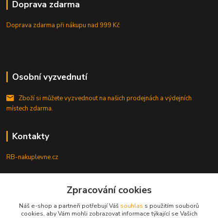
Doprava zdarma
Doprava zdarma při nákupu
nad 999 Kč
Osobní vyzvednutí
Zboží si můžete vyzvednout na našich prodejnách a výdejních
místech zdarma.
Kontakty
RB-nakuplevne.cz
Zákaznická podpora
Zpracování cookies
+420 222722421
(Po-Pá, 8-17 hod.)
Náš e-shop a partneři potřebují Váš
souhlas
s použitím souborů
cookies, aby Vám mohli zobrazovat informace týkající se Vašich
info@rb-nakuplevne.cz