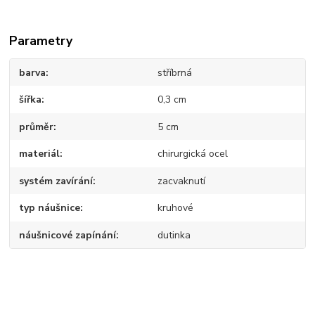
Parametry
barva
stříbrná
šířka
0,3 cm
průměr
5 cm
materiál
chirurgická ocel
systém zavírání
zacvaknutí
typ náušnice
kruhové
náušnicové zapínání
dutinka