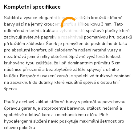
Kompletní specifikace
Subtilní a vysoce elegantní koncept velkých kroužků stříbrné
barvy sází na jemný kroucený profil s šířkou kovu 3 mm. Tato
odlehčená reliéfní struktura vytváří husté spirálové plošky, které
zachycují světelné paprsky a rozehrávají podmanivou hru odlesků
při každém záblesku. Šperk je promyšlen do posledního detailu
pro absolutní komfort, při celodenním nošení netahá vlasy a
nezatrhává jemné nitky oblečení. Správně vyvážená lehkost
kruhového typu zajišťuje, že i při dominantním průměru 5 cm
náušnice přirozeně a bez zbytečné zátěže splývají z ušního
lalůčku. Bezpečné usazení zaručuje spolehlivé trubkové zapínání
na zacvaknutí do dutinky, které vizuálně splývá s čistou linií
šperku.
Použitý ocelový základ stříbrné barvy s pokročilou povrchovou
úpravou garantuje stoprocentní barevnou stálost, nečerná a
spolehlivě odolává korozi i mechanickému otěru. Plně
hypoalergenní složení navíc poskytuje maximální šetrnost pro
citlivou pokožku.