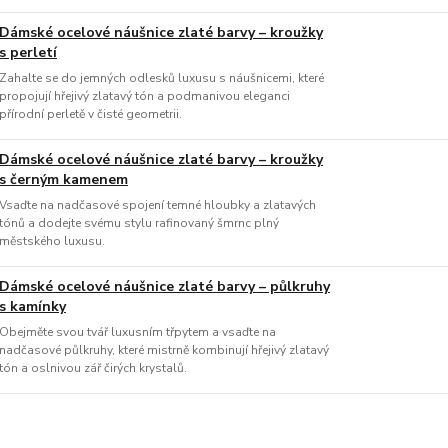
Dámské ocelové náušnice zlaté barvy – kroužky
s perletí
Zahalte se do jemných odlesků luxusu s náušnicemi, které
propojují hřejivý zlatavý tón a podmanivou eleganci
přírodní perletě v čisté geometrii.
Dámské ocelové náušnice zlaté barvy – kroužky
s černým kamenem
Vsaďte na nadčasové spojení temné hloubky a zlatavých
tónů a dodejte svému stylu rafinovaný šmrnc plný
městského luxusu.
Dámské ocelové náušnice zlaté barvy – půlkruhy
s kamínky
Obejměte svou tvář luxusním třpytem a vsaďte na
nadčasové půlkruhy, které mistrně kombinují hřejivý zlatavý
tón a oslnivou zář čirých krystalů.