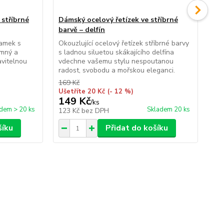
stříbrné
Dámský ocelový řetízek ve stříbrné
Dá
barvě – delfín
bar
ramek s
Okouzlující ocelový řetízek stříbrné barvy
Ori
emný a
s ladnou siluetou skákajícího delfína
fil
avitelnou
vdechne vašemu stylu nespoutanou
tva
radost, svobodu a mořskou eleganci.
mod
169 Kč
169
Ušetříte 20 Kč
(- 12 %)
Uše
149 Kč
1
/
ks
dem > 20 ks
Skladem 20 ks
123 Kč
bez DPH
12
šíku
Přidat do košíku