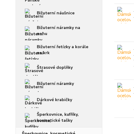
Bižuterní náušnice
Bižuterní náramky na
nohu
Bižuterní řetízky a korále
na krk
Štrasové doplňky
Bižuterní náramky
Dárkové krabičky
Šperkovnice, kufříky,
kosmetické tašky
Šperkovnice, kosmetické