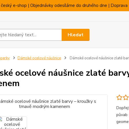
 český e-shop | Objednávky odesíláme do druhého dne | Doprava 
Hledat
perky
Dámské ocelové náušnice
Dámské ocelové náušnice zlaté ba
ké ocelové náušnice zlaté barv
enem
Dopřej
půvab 
geomet