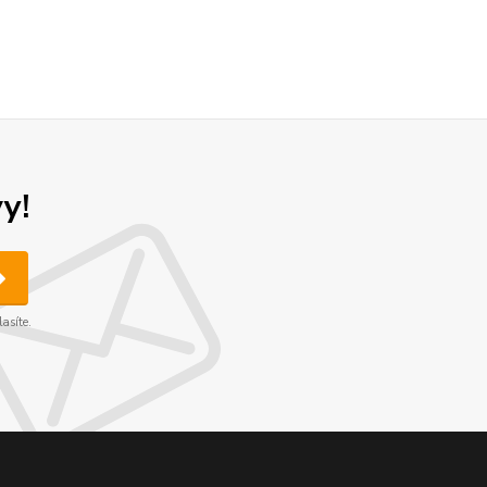
y!
asíte.