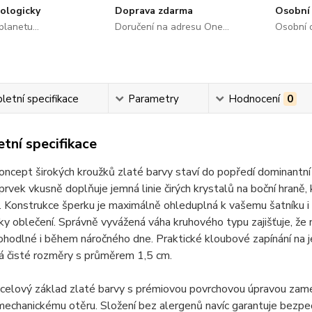
ologicky
Doprava zdarma
Osobní 
lanetu...
Doručení na adresu One...
Osobní o
etní specifikace
Parametry
Hodnocení
0
tní specifikace
koncept širokých kroužků zlaté barvy staví do popředí dominan
 prvek vkusně doplňuje jemná linie čirých krystalů na boční hran
Konstrukce šperku je maximálně ohleduplná k vašemu šatníku i 
ky oblečení. Správně vyvážená váha kruhového typu zajišťuje, že n
hodlné i během náročného dne. Praktické kloubové zapínání na j
á čisté rozměry s průměrem 1,5 cm.
celový základ zlaté barvy s prémiovou povrchovou úpravou zamez
 mechanickému otěru. Složení bez alergenů navíc garantuje bezpeč