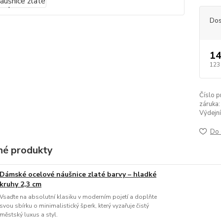
Dos
14
123
Číslo p
záruka:
Výdejní
Do 
é produkty
Dámské ocelové náušnice zlaté barvy – hladké
kruhy 2,3 cm
Vsaďte na absolutní klasiku v moderním pojetí a doplňte
svou sbírku o minimalistický šperk, který vyzařuje čistý
městský luxus a styl.