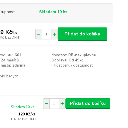
tupnost
Skladem 10 ks
9 Kč
/
ks
Přidat do košíku
 Kč
bez DPH
roduktu:
601
dovozce:
RB-nakuplevne
24 měsíců
Doprava:
Od 49kč
 místa:
zdarma
Hlídat cenu / dostupnost
oblíbených
Přidat do košíku
Skladem 10 ks
129 Kč
/
ks
107 Kč
bez DPH