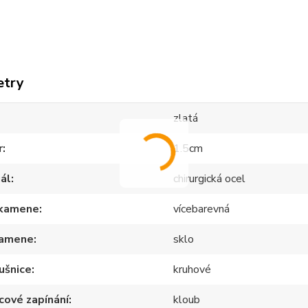
etry
zlatá
r
1.5cm
ál
chirurgická ocel
 kamene
vícebarevná
kamene
sklo
ušnice
kruhové
cové zapínání
kloub