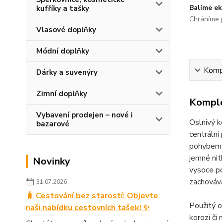
Balíme ek
kufříky a tašky
Chráníme p
Vlasové doplňky
Módní doplňky
Kompl
Dárky a suvenýry
Zimní doplňky
Komple
Vybavení prodejen – nové i
Oslnivý 
bazarové
centrální
pohybem. 
jemné nit
Novinky
vysoce po
zachováv
31.07.2026
🧳 Cestování bez starostí: Objevte
Použitý o
naši nabídku cestovních tašek! ✨
korozi či