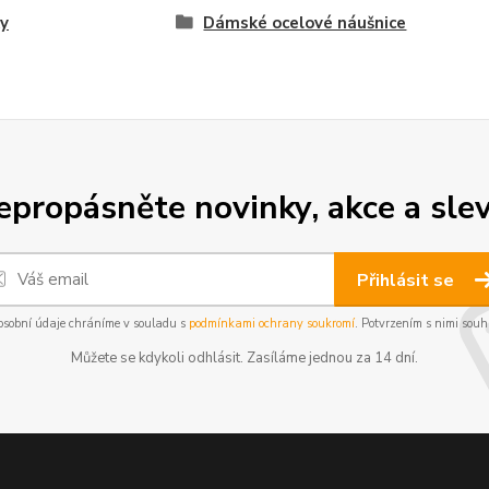
y
Dámské ocelové náušnice
epropásněte novinky, akce a slev
Přihlásit se
osobní údaje chráníme v souladu s
podmínkami ochrany soukromí
. Potvrzením s nimi souhl
Můžete se kdykoli odhlásit. Zasíláme jednou za 14 dní.