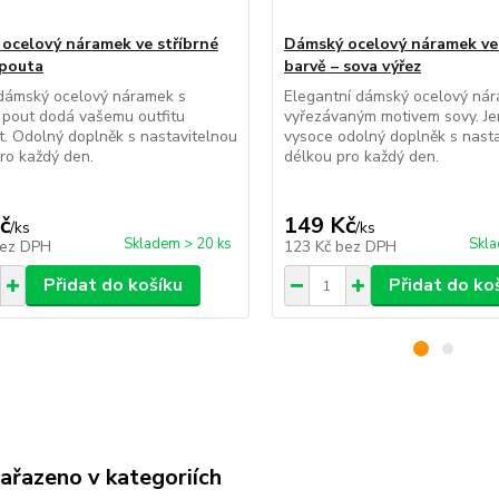
ocelový náramek ve stříbrné
Dámský ocelový náramek ve 
 pouta
barvě – sova výřez
 dámský ocelový náramek s
Elegantní dámský ocelový ná
 pout dodá vašemu outfitu
vyřezávaným motivem sovy. J
t. Odolný doplněk s nastavitelnou
vysoce odolný doplněk s nast
ro každý den.
délkou pro každý den.
č
149 Kč
/
ks
/
ks
Skladem > 20 ks
Skla
ez DPH
123 Kč
bez DPH
Přidat do košíku
Přidat do ko
zařazeno v kategoriích