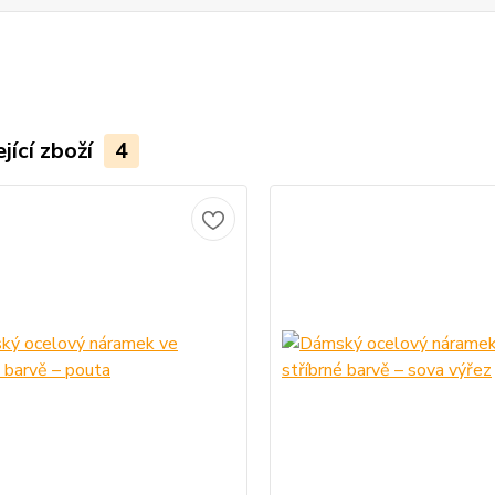
jící zboží
4