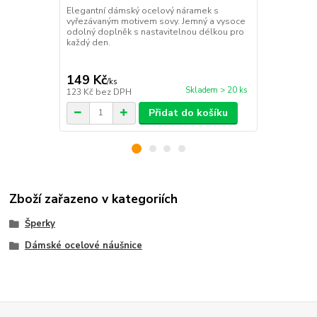
Elegantní dámský ocelový náramek s
Romantický 
vyřezávaným motivem sovy. Jemný a vysoce
elegantním 
odolný doplněk s nastavitelnou délkou pro
šperk s nast
každý den.
den.
149 Kč
149 Kč
/
ks
/
ks
Skladem > 20 ks
123 Kč
bez DPH
123 Kč
bez 
Přidat do košíku
Zboží zařazeno v kategoriích
Šperky
Dámské ocelové náušnice