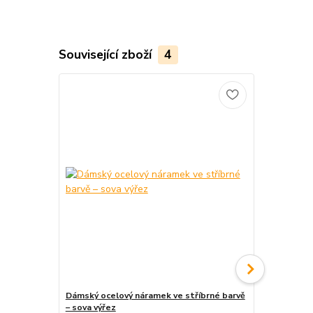
Související zboží
4
Dámský ocelový náramek ve stříbrné barvě
Dámský ocel
– sova výřez
– nápis love