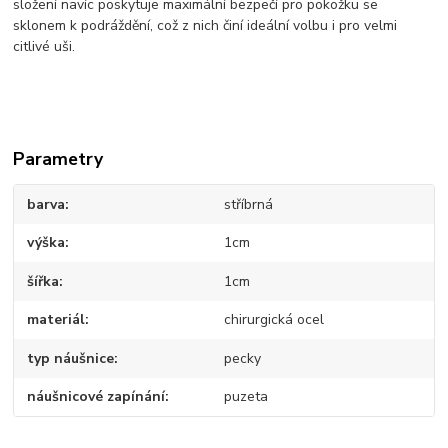
složení navíc poskytuje maximální bezpečí pro pokožku se
sklonem k podráždění, což z nich činí ideální volbu i pro velmi
citlivé uši.
Parametry
barva
stříbrná
výška
1cm
šířka
1cm
materiál
chirurgická ocel
typ náušnice
pecky
náušnicové zapínání
puzeta