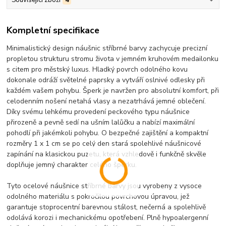
Kompletní specifikace
Minimalistický design náušnic stříbrné barvy zachycuje precizní
propletou strukturu stromu života v jemném kruhovém medailonku
s citem pro městský luxus. Hladký povrch odolného kovu
dokonale odráží světelné paprsky a vytváří oslnivé odlesky při
každém vašem pohybu. Šperk je navržen pro absolutní komfort, při
celodenním nošení netahá vlasy a nezatrhává jemné oblečení.
Díky svému lehkému provedení peckového typu náušnice
přirozeně a pevně sedí na ušním lalůčku a nabízí maximální
pohodlí při jakémkoli pohybu. O bezpečné zajištění a kompaktní
rozměry 1 x 1 cm se po celý den stará spolehlivé náušnicové
zapínání na klasickou puzetu, která vzhledově i funkčně skvěle
doplňuje jemný charakter celého šperku.
Tyto ocelové náušnice stříbrné barvy jsou vyrobeny z vysoce
odolného materiálu s pokročilou povrchovou úpravou, jež
garantuje stoprocentní barevnou stálost, nečerná a spolehlivě
odolává korozi i mechanickému opotřebení. Plně hypoalergenní