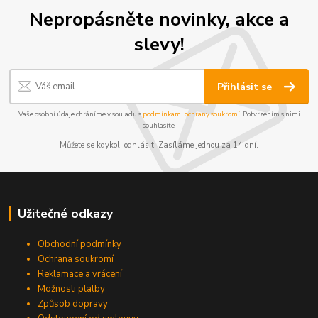
Nepropásněte novinky, akce a
slevy!
Přihlásit se
Vaše osobní údaje chráníme v souladu s
podmínkami ochrany soukromí
. Potvrzením s nimi
souhlasíte.
Můžete se kdykoli odhlásit. Zasíláme jednou za 14 dní.
Užitečné odkazy
Obchodní podmínky
Ochrana soukromí
Reklamace a vrácení
Možnosti platby
Způsob dopravy