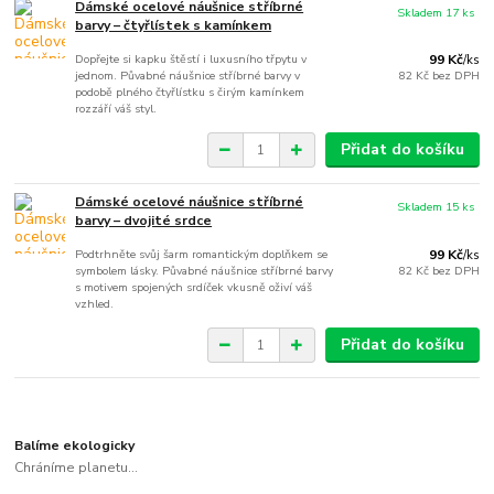
Dámské ocelové náušnice stříbrné
Skladem 17 ks
barvy – čtyřlístek s kamínkem
Dopřejte si kapku štěstí i luxusního třpytu v
99 Kč
/
ks
jednom. Půvabné náušnice stříbrné barvy v
82 Kč
bez DPH
podobě plného čtyřlístku s čirým kamínkem
rozzáří váš styl.
Přidat do košíku
Dámské ocelové náušnice stříbrné
Skladem 15 ks
barvy – dvojité srdce
Podtrhněte svůj šarm romantickým doplňkem se
99 Kč
/
ks
symbolem lásky. Půvabné náušnice stříbrné barvy
82 Kč
bez DPH
s motivem spojených srdíček vkusně oživí váš
vzhled.
Přidat do košíku
Balíme ekologicky
Chráníme planetu...