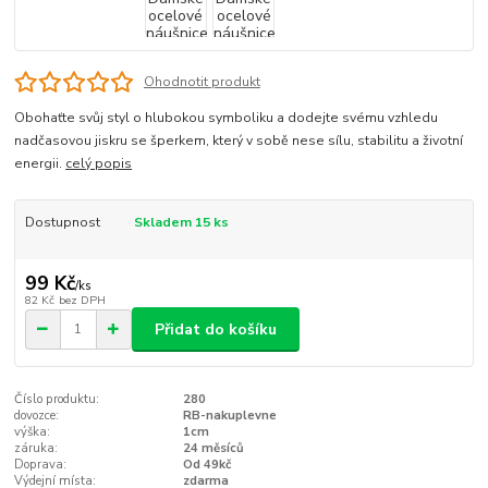
Ohodnotit produkt
Obohaťte svůj styl o hlubokou symboliku a dodejte svému vzhledu
nadčasovou jiskru se šperkem, který v sobě nese sílu, stabilitu a životní
energii.
celý popis
Dostupnost
Skladem 15 ks
99 Kč
/
ks
82 Kč
bez DPH
Přidat do košíku
Číslo produktu:
280
dovozce:
RB-nakuplevne
výška:
1cm
záruka:
24 měsíců
Doprava:
Od 49kč
Výdejní místa:
zdarma