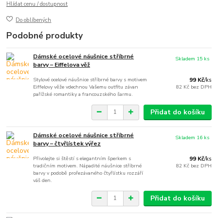
Hlídat cenu / dostupnost
Do oblíbených
Podobné produkty
Dámské ocelové náušnice stříbrné
Skladem 15 ks
barvy – Eiffelova věž
Stylové ocelové náušnice stříbrné barvy s motivem
99 Kč
/
ks
Eiffelovy věže vdechnou Vašemu outfitu závan
82 Kč
bez DPH
pařížské romantiky a francouzského šarmu.
Přidat do košíku
Dámské ocelové náušnice stříbrné
Skladem 16 ks
barvy – čtyřlístek výřez
Přivolejte si štěstí s elegantním šperkem s
99 Kč
/
ks
tradičním motivem. Nápadité náušnice stříbrné
82 Kč
bez DPH
barvy v podobě prořezávaného čtyřlístku rozzáří
váš den.
Přidat do košíku