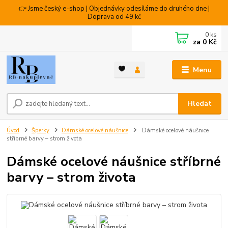
👉 Jsme český e-shop | Objednávky odesíláme do druhého dne |
Doprava od 49 kč
0
ks
za
0 Kč
Menu
Hledat
Úvod
Šperky
Dámské ocelové náušnice
Dámské ocelové náušnice
stříbrné barvy – strom života
Dámské ocelové náušnice stříbrné
barvy – strom života