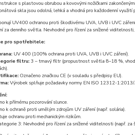
strukce s plastovou obrubou a kovovými nožičkami zakončenými 
nátová skla jsou odolná, lehká a vhodná pro každodenní využití př
ponují UV400 ochranou proti škodlivému UVA, UVB i UVC záření. Fi
ení za denního světla. Nevhodné pro řízení za snížené viditelnosti,
e pro spotřebitele:
rana:
UV 400 (100% ochrana proti UVA, UVB i UVC záření).
egorie filtru:
3 – tmavý filtr (propustnost světla 8–18 %, vhodn
ách).
tifikace:
Označeno značkou CE (v souladu s předpisy EU).
rma:
Výrobek splňuje požadavky normy EN ISO 12312-1:2013
ní:
no k přímému pozorování slunce.
no k ochraně proti umělým zdrojům UV záření (např. solária).
je ochranu proti mechanickým rizikům.
kategorie 3: Nevhodné pro řízení za snížené viditelnosti (např. za 