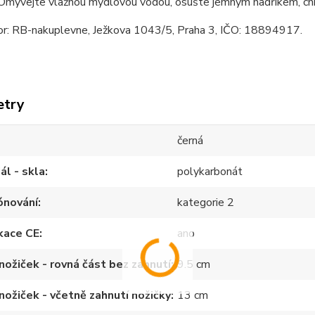
mývejte vlažnou mýdlovou vodou, osušte jemným hadříkem, ch
tor: RB-nakuplevne, Ježkova 1043/5, Praha 3, IČO: 18894917.
etry
černá
ál - skla
polykarbonát
ónování
kategorie 2
ikace CE
ano
nožiček - rovná část bez zahnutí
9.5 cm
nožiček - včetně zahnutí nožičky
13 cm