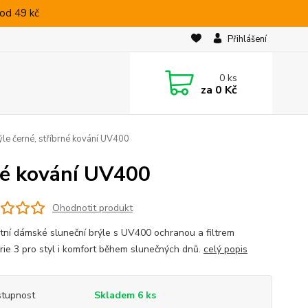
od 49 kč
Přihlášení
0
ks
za
0 Kč
le černé, stříbrné kování UV400
né kování UV400
Ohodnotit produkt
tní dámské sluneční brýle s UV400 ochranou a filtrem
rie 3 pro styl i komfort během slunečných dnů.
celý popis
tupnost
Skladem 6 ks