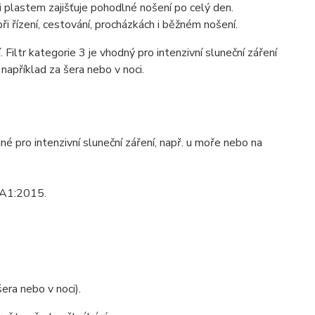
plastem zajišťuje pohodlné nošení po celý den.
i řízení, cestování, procházkách i běžném nošení.
ltr kategorie 3 je vhodný pro intenzivní sluneční záření
 například za šera nebo v noci.
é pro intenzivní sluneční záření, např. u moře nebo na
/A1:2015.
šera nebo v noci).