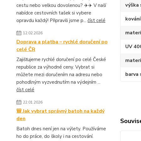
výška 
cestu nebo velkou dovolenou? ✈️✈️ V naší
nabídce cestovních tašek si vybere
kování
opravdu každý! Připravili jsme p...
číst celé
materi
12.02.2026
Doprava a platba – rychlé doručení po
UV 40
celé ČR
Zajišťujeme rychlé doručení po celé České
materi
republice za výhodné ceny. Vybrat si
barva 
můžete mezi doručením na adresu nebo
pohodlným vyzvednutím na výdejním ...
číst celé
22.01.2026
🎒 Jak vybrat správný batoh na každý
den
Souvise
Batoh dnes není jen na výlety. Používáme
ho do práce, do školy i na cestování.