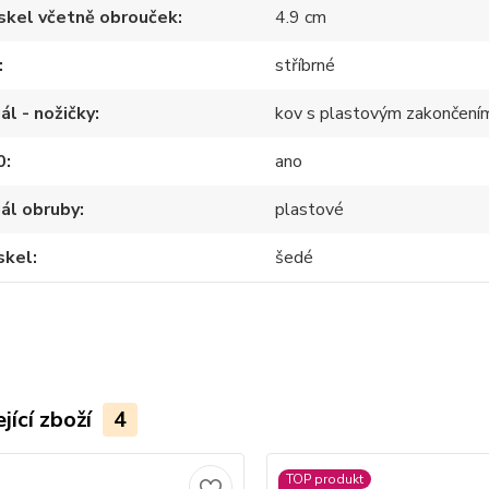
skel včetně obrouček
4.9 cm
stříbrné
ál - nožičky
kov s plastovým zakončení
0
ano
ál obruby
plastové
skel
šedé
jící zboží
4
TOP produkt