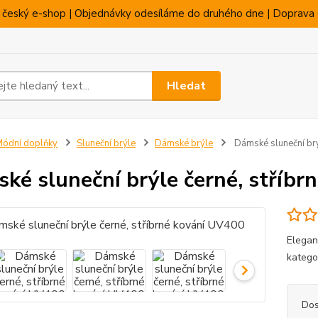
 český e-shop | Objednávky odesíláme do druhého dne | Doprava 
Hledat
ódní doplňky
Sluneční brýle
Dámské brýle
Dámské sluneční brý
ké sluneční brýle černé, stříbr
Elegan
katego
Dos