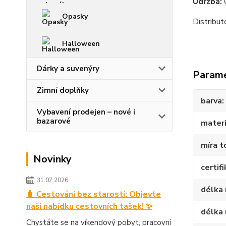
Údržba:
O
Opasky
Distribu
Halloween
Dárky a suvenýry
Param
Zimní doplňky
barva
Vybavení prodejen – nové i
bazarové
materi
míra t
Novinky
certif
31.07.2026
délka 
🧳 Cestování bez starostí: Objevte
naši nabídku cestovních tašek! ✨
délka 
Chystáte se na víkendový pobyt, pracovní