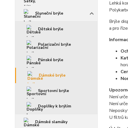
Lehká kon
Polykarbo
Sluneční brýle
Brýle dis
a pro říz
Dětské brýle
Informac
Polarizační brýle
Och
Kat
Pánské brýle
hor
Cer
Dámské brýle
No
Upozorně
Sportovní brýle
Není urče
Není urče
Doplňky k brýlím
Neposkytu
U filtrů 
Dámské slamáky