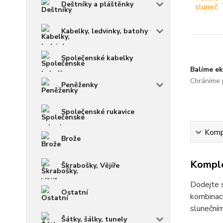
Deštníky a pláštěnky
Kabelky, ledvinky, batohy
Společenské kabelky
Balíme ek
Chráníme p
Peněženky
Společenské rukavice
Kompl
Brože
Komple
Škrabošky, Vějíře
Dodejte s
Ostatní
kombinaci
slunečním
Šátky, šálky, tunely