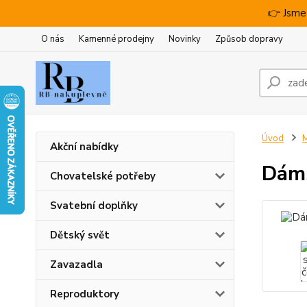
👉 Jsme
O nás
Kamenné prodejny
Novinky
Způsob dopravy
Úvod
M
Akční nabídky
Dáms
Chovatelské potřeby
Svatební doplňky
Dětský svět
Zavazadla
Reproduktory