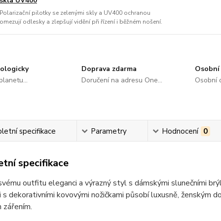
skla UV400
Polarizační pilotky se zelenými skly a UV400 ochranou
omezují odlesky a zlepšují vidění při řízení i běžném nošení.
ologicky
Doprava zdarma
Osobní 
lanetu...
Doručení na adresu One...
Osobní o
etní specifikace
Parametry
Hodnocení
0
tní specifikace
vému outfitu eleganci a výrazný styl s dámskými slunečními brý
 s dekorativními kovovými nožičkami působí luxusně, ženským do
 zářením.