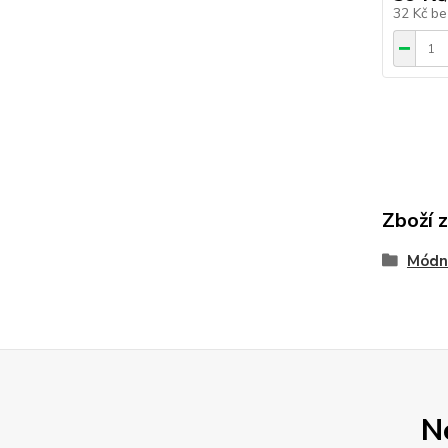
32 Kč
be
Zboží 
Módn
N