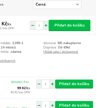
va
 Kč
/
ks
Přidat do košíku
Kč
bez DPH
roduktu:
1288-1
dovozce:
RB-nakuplevne
24 měsíců
Doprava:
Od 49kč
 místa:
zdarma
Hlídat cenu / dostupnost
oblíbených
Skladem 9 ks
Přidat do košíku
99 Kč
/
ks
82 Kč
bez DPH
Přidat do košíku