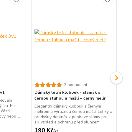
2 hodnocení
Lá
kr
v1
Dámský letní klobouk - slamák s
černou stuhou a mašlí – černý melír
Lux
olování
le
lích. Po
Elegantní dámský klobouk s černým
Ele
 části
melírem a výraznou černou mašlí. Lehký a
udá
ový nebo ...
prodyšný doplněk z papírové slámy pro
šik vzhled a ochranu před sluncem.
190 Kč
89
/
ks