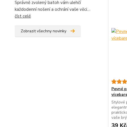
Správně zvolený batoh vám ulehčí
každodenní nošení a ochrání vaše věci....
číst celé
Zobrazit všechny novinky
Pevné p
vícebar
Stylové 
elegant
praktick
vaše brý
39 Kč