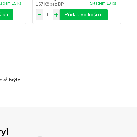
ladem 15 ks
Skladem 13 ks
157 Kč
bez DPH
74
šíku
Přidat do košíku
ké brýle
y!