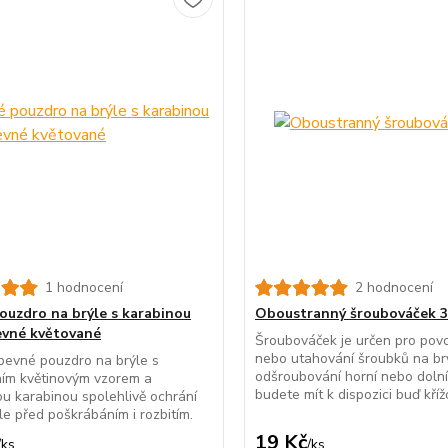
1 hodnocení
2 hodnocení
ouzdro na brýle s karabinou
Oboustranný šroubováček 3
evné květované
Šroubováček je určen pro pov
nebo utahování šroubků na brý
pevné pouzdro na brýle s
odšroubování horní nebo dolní
ním květinovým vzorem a
budete mít k dispozici buď kříž
ou karabinou spolehlivě ochrání
le před poškrábáním i rozbitím.
19 Kč
/
ks
/
ks