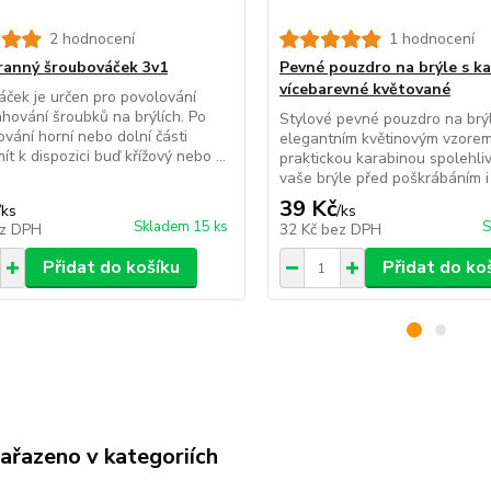
2 hodnocení
1 hodnocení
anný šroubováček 3v1
Pevné pouzdro na brýle s k
vícebarevné květované
ček je určen pro povolování
hování šroubků na brýlích. Po
Stylové pevné pouzdro na brý
vání horní nebo dolní části
elegantním květinovým vzore
t k dispozici buď křížový nebo ...
praktickou karabinou spolehli
vaše brýle před poškrábáním i 
39 Kč
/
ks
/
ks
Skladem 15 ks
S
z DPH
32 Kč
bez DPH
Přidat do košíku
Přidat do ko
zařazeno v kategoriích