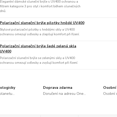
Elegantní dámské sluneční brýle s UV400 ochranou a
filtrem kategorie 3 pro styl i komfort během slunečných
dnů.
Polarizační sluneční brýle pilotky hnědé UV400
Stylové polarizační pilotky s hnědými skly a UV400
ochranou omezují odlesky a zlepšují komfort při řízení.
Polarizační sluneční brýle šedé zelená skla
UV400
Polarizační sluneční brýle se zelenými skly a UV400
ochranou omezují odlesky a zvyšují komfort při řízení.
ologicky
Doprava zdarma
Osobní 
lanetu...
Doručení na adresu One...
Osobní o