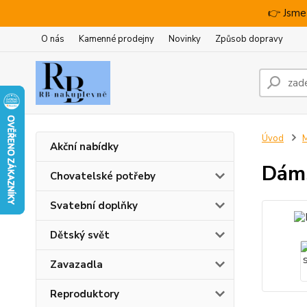
👉 Jsme
O nás
Kamenné prodejny
Novinky
Způsob dopravy
Úvod
M
Akční nabídky
Dáms
Chovatelské potřeby
Svatební doplňky
Dětský svět
Zavazadla
Reproduktory