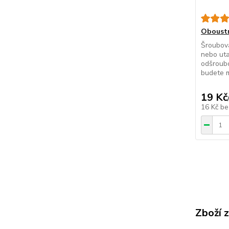
Oboustr
Šroubová
nebo uta
odšroubo
budete mí
19 Kč
16 Kč
be
Zboží 