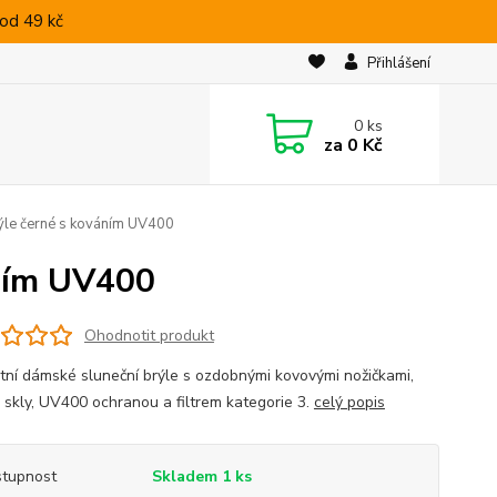
od 49 kč
Přihlášení
0
ks
za
0 Kč
ýle černé s kováním UV400
áním UV400
Ohodnotit produkt
tní dámské sluneční brýle s ozdobnými kovovými nožičkami,
 skly, UV400 ochranou a filtrem kategorie 3.
celý popis
tupnost
Skladem 1 ks