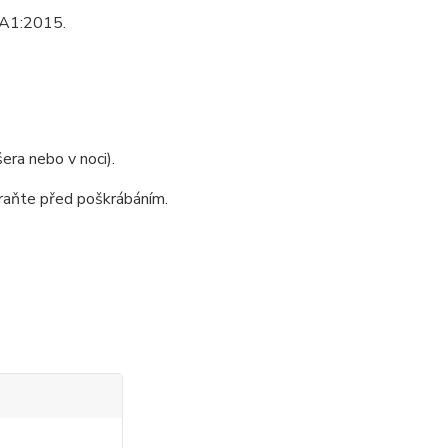
/A1:2015.
šera nebo v noci).
raňte před poškrábáním.