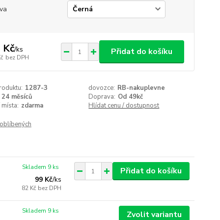
va
 Kč
/
ks
Přidat do košíku
Kč
bez DPH
roduktu:
1287-3
dovozce:
RB-nakuplevne
24 měsíců
Doprava:
Od 49kč
 místa:
zdarma
Hlídat cenu / dostupnost
oblíbených
Skladem 9 ks
Přidat do košíku
99 Kč
/
ks
82 Kč
bez DPH
Skladem 9 ks
Zvolit variantu