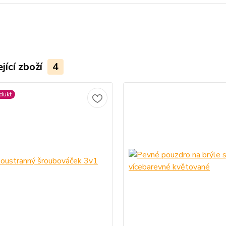
jící zboží
4
dukt