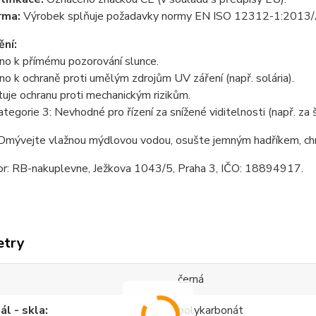
rma:
Výrobek splňuje požadavky normy EN ISO 12312-1:2013
ní:
no k přímému pozorování slunce.
no k ochraně proti umělým zdrojům UV záření (např. solária).
je ochranu proti mechanickým rizikům.
kategorie 3: Nevhodné pro řízení za snížené viditelnosti (např. za 
mývejte vlažnou mýdlovou vodou, osušte jemným hadříkem, ch
tor: RB-nakuplevne, Ježkova 1043/5, Praha 3, IČO: 18894917.
etry
černá
ál - skla
polykarbonát