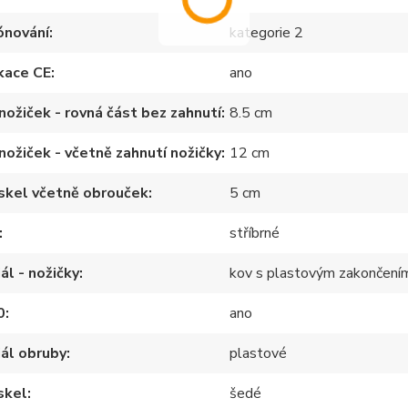
ónování
kategorie 2
ikace CE
ano
nožiček - rovná část bez zahnutí
8.5 cm
nožiček - včetně zahnutí nožičky
12 cm
skel včetně obrouček
5 cm
stříbrné
ál - nožičky
kov s plastovým zakončení
0
ano
ál obruby
plastové
skel
šedé