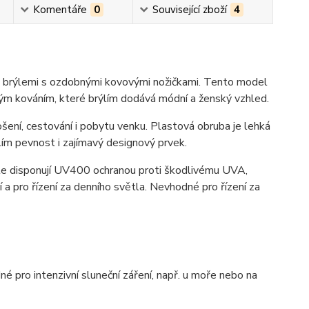
Komentáře
0
Související zboží
4
mi brýlemi s ozdobnými kovovými nožičkami. Tento model
ým kováním, které brýlím dodává módní a ženský vzhled.
ošení, cestování i pobytu venku. Plastová obruba je lehká
ím pevnost i zajímavý designový prvek.
ýle disponují UV400 ochranou proti škodlivému UVA,
í a pro řízení za denního světla. Nevhodné pro řízení za
é pro intenzivní sluneční záření, např. u moře nebo na