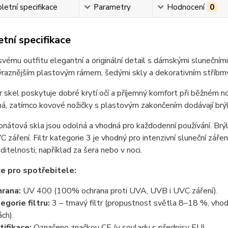
etní specifikace
Parametry
Hodnocení
0
tní specifikace
vému outfitu elegantní a originální detail s dámskými sluneční
raznějším plastovým rámem, šedými skly a dekorativním stříbrn
r skel poskytuje dobré krytí očí a příjemný komfort při běžném n
á, zatímco kovové nožičky s plastovým zakončením dodávají brýl
nátová skla jsou odolná a vhodná pro každodenní používání. Br
 záření. Filtr kategorie 3 je vhodný pro intenzivní sluneční zářen
iditelnosti, například za šera nebo v noci.
e pro spotřebitele:
rana:
UV 400 (100% ochrana proti UVA, UVB i UVC záření).
egorie filtru:
3 – tmavý filtr (propustnost světla 8–18 %, vhodn
ách).
tifikace:
Označeno značkou CE (v souladu s předpisy EU).