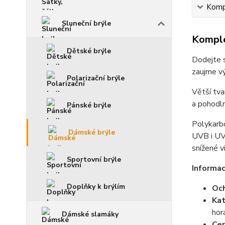
Kompl
Sluneční brýle
Komple
Dětské brýle
Dodejte s
zaujme vý
Polarizační brýle
Větší tva
a pohodln
Pánské brýle
Polykarbo
Dámské brýle
UVB i UVC
snížené v
Sportovní brýle
Informac
Doplňky k brýlím
Och
Kat
hor
Dámské slamáky
Cer