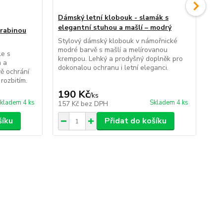
Dámský letní klobouk - slamák s
elegantní stuhou a mašlí – modrý
arabinou
Lát
Stylový dámský klobouk v námořnické
Exo
modré barvě s mašlí a melírovanou
páv
le s
krempou. Lehký a prodyšný doplněk pro
Ele
m a
dokonalou ochranu i letní eleganci.
sla
vě ochrání
rozbitím.
190 Kč
89
/
ks
kladem 4 ks
Skladem 4 ks
157 Kč
bez DPH
74
šíku
Přidat do košíku