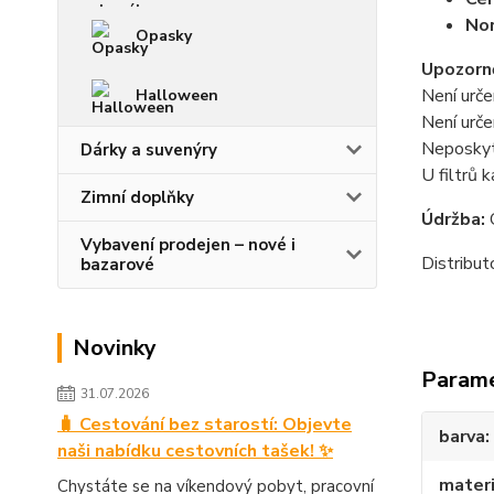
No
Opasky
Upozorně
Není urče
Halloween
Není urče
Neposkytu
Dárky a suvenýry
U filtrů 
Zimní doplňky
Údržba:
O
Vybavení prodejen – nové i
Distribu
bazarové
Novinky
Param
31.07.2026
🧳 Cestování bez starostí: Objevte
barva
naši nabídku cestovních tašek! ✨
materi
Chystáte se na víkendový pobyt, pracovní