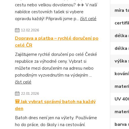
cestu nebo velkou dovolenou? ✈️✈️ V naší
míra t
nabídce cestovních tašek si vybere
opravdu každý! Připravili jsme p...
číst celé
certif
12.02.2026
délka 
Doprava a platba – rychlé doručení po
celé ČR
délka 
Zajišťujeme rychlé doručení po celé České
výška 
republice za výhodné ceny. Vybrat si
můžete mezi doručením na adresu nebo
kování
pohodlným vyzvednutím na výdejním ...
číst celé
materi
22.01.2026
UV 40
🎒 Jak vybrat správný batoh na každý
den
materi
Batoh dnes není jen na výlety. Používáme
barva 
ho do práce, do školy i na cestování.