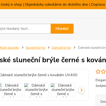
 český e-shop | Objednávky odesíláme do druhého dne | Doprava 
Hledat
ódní doplňky
Sluneční brýle
Dámské brýle
Dámské sluneční br
ké sluneční brýle černé s kov
Elegan
šedými
Dos