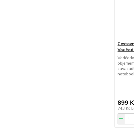
Cestovn
Voděodo
Voděodol
objemem 
zavazad
notebook
899 K
743 Kč
b