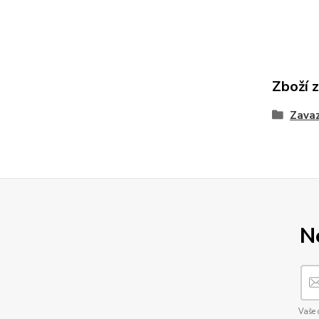
Zboží 
Zava
N
Vaše 