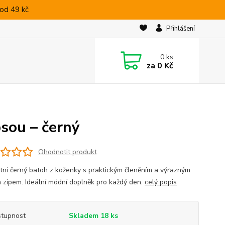
od 49 kč
Přihlášení
0
ks
za
0 Kč
sou – černý
Ohodnotit produkt
tní černý batoh z koženky s praktickým členěním a výrazným
m zipem. Ideální módní doplněk pro každý den.
celý popis
tupnost
Skladem 18 ks