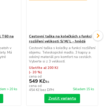
1 T60 na
Cestovní taška na kolečkách s funkcí
Pal
rozšíření velikosti S/ M/ L - hnědá
hn
batoh v
Cestovní taška s kolečky a funkcí rozšíření
Leh
lety. Má
objemu. Teleskopické madlo, 3 kapsy a
pro
ytré
odolný materiál pro komfort na cestách.
pop
Vyberte si z 3 velikostí.
Vyb
Ušetříte až 200 Kč
(- 20 %)
cena od
ce
549 Kč
2
/
ks
cena od
ce
dem > 20 ks
Skladem 15 ks
454 Kč
bez DPH
20
Zvolit variantu