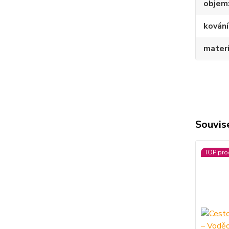
objem
kování
materi
Souvise
TOP pro