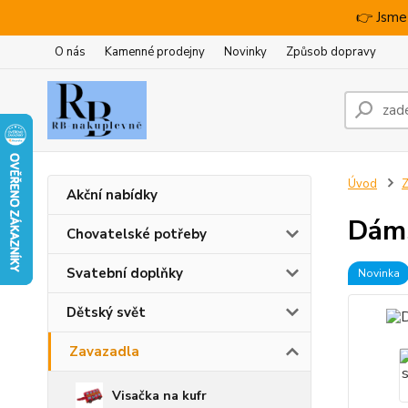
👉 Jsme
O nás
Kamenné prodejny
Novinky
Způsob dopravy
Úvod
Z
Akční nabídky
Dáms
Chovatelské potřeby
Svatební doplňky
Novinka
Dětský svět
Zavazadla
Visačka na kufr