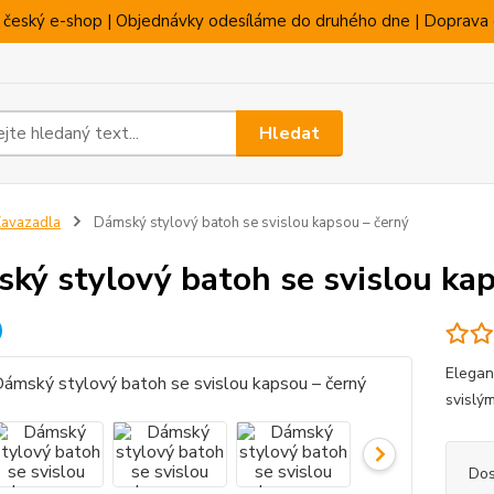
 český e-shop | Objednávky odesíláme do druhého dne | Doprava 
Hledat
avazadla
Dámský stylový batoh se svislou kapsou – černý
ký stylový batoh se svislou kap
Elegan
svislý
Dos