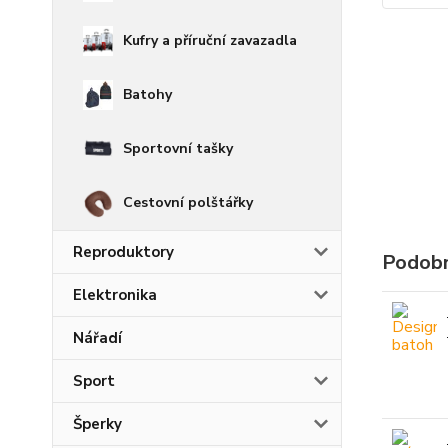
Kufry a příruční zavazadla
Batohy
Sportovní tašky
Cestovní polštářky
Reproduktory
Podobn
Elektronika
Nářadí
Sport
Šperky