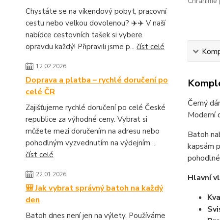
Chráníme p
Chystáte se na víkendový pobyt, pracovní
cestu nebo velkou dovolenou? ✈️✈️ V naší
nabídce cestovních tašek si vybere
opravdu každý! Připravili jsme p...
číst celé
Kompl
12.02.2026
Doprava a platba – rychlé doručení po
Komple
celé ČR
Černý dám
Zajišťujeme rychlé doručení po celé České
Moderní d
republice za výhodné ceny. Vybrat si
můžete mezi doručením na adresu nebo
Batoh nab
pohodlným vyzvednutím na výdejním ...
kapsám p
číst celé
pohodlné 
22.01.2026
Hlavní v
🎒 Jak vybrat správný batoh na každý
Kva
den
Svi
Batoh dnes není jen na výlety. Používáme