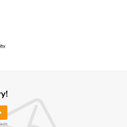
ohy
y!
asíte.