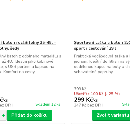
í batoh rozšiřitelný 35–48l –
Sportovní taška a batoh 2v
lný, šedý
sport i cestování 29 l
ný batoh z odolného materiálu s
Praktická voděodolná taška a 
až 48l. Ideální jako kabinové
jednom. Ideální do fitka i na vý
lo, s USB portem a kapsou na
oddělenou kapsu na boty a ch
. Komfort na cesty.
schovatelné popruhy.
399 Kč
Ušetříte 100 Kč
(- 25 %)
č
299 Kč
/
ks
/
ks
Skladem 12 ks
Skla
ez DPH
247 Kč
bez DPH
Přidat do košíku
Zvolit variantu