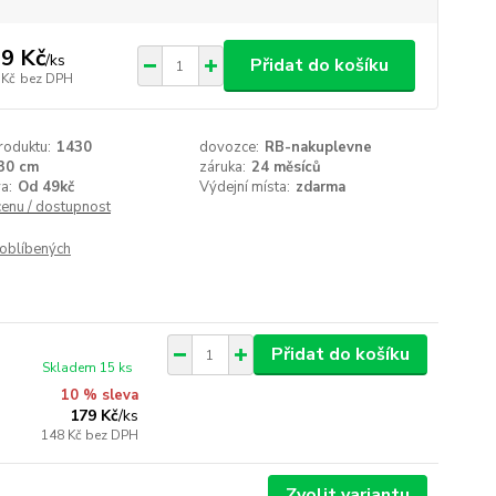
9 Kč
/
ks
Přidat do košíku
 Kč
bez DPH
roduktu:
1430
dovozce:
RB-nakuplevne
30 cm
záruka:
24 měsíců
a:
Od 49kč
Výdejní místa:
zdarma
cenu / dostupnost
oblíbených
Přidat do košíku
Skladem 15 ks
10 % sleva
179 Kč
/
ks
148 Kč
bez DPH
Zvolit variantu