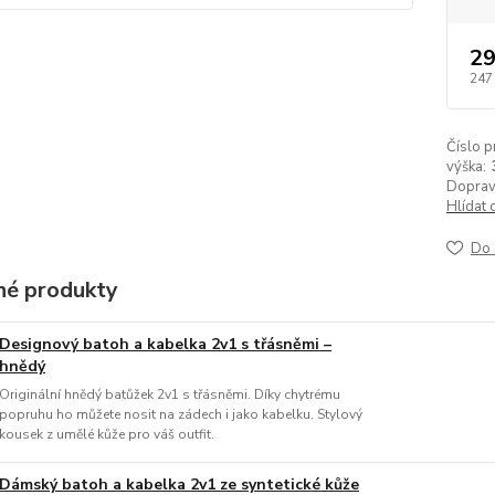
29
247
Číslo p
výška:
Doprav
Hlídat 
Do 
é produkty
Designový batoh a kabelka 2v1 s třásněmi –
hnědý
Originální hnědý batůžek 2v1 s třásněmi. Díky chytrému
popruhu ho můžete nosit na zádech i jako kabelku. Stylový
kousek z umělé kůže pro váš outfit.
Dámský batoh a kabelka 2v1 ze syntetické kůže