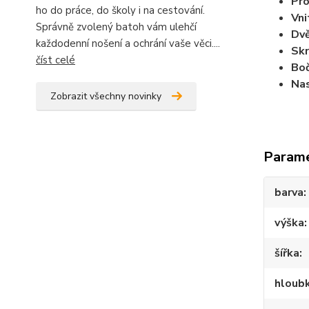
Pro
ho do práce, do školy i na cestování.
Vni
Správně zvolený batoh vám ulehčí
Dvě
každodenní nošení a ochrání vaše věci....
Skr
číst celé
Boč
Nas
Zobrazit všechny novinky
Param
barva
výška
šířka
hloub