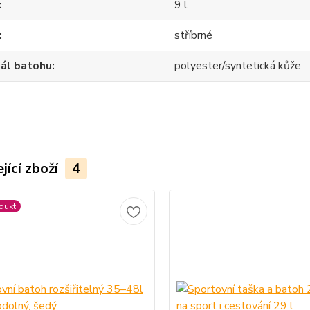
9 l
stříbrné
ál batohu
polyester/syntetická kůže
jící zboží
4
dukt