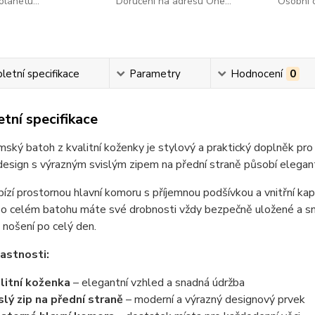
lanetu...
Doručení na adresu One...
Osobní o
etní specifikace
Parametry
Hodnocení
0
tní specifikace
ský batoh z kvalitní koženky je stylový a praktický doplněk pro 
esign s výrazným svislým zipem na přední straně působí elegant
ízí prostornou hlavní komoru s příjemnou podšívkou a vnitřní ka
o celém batohu máte své drobnosti vždy bezpečně uložené a sna
nošení po celý den.
lastnosti:
litní koženka
– elegantní vzhled a snadná údržba
slý zip na přední straně
– moderní a výrazný designový prvek