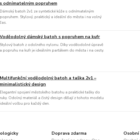
s odnímatelným popruhem
Dámský batoh 2v1 ze syntetické kůže s odnímatelným
popruhem. Stylový, praktický a ideální do města i na volný
čas.
Voděodolný dámský batoh s popruhem na kufr
Stylový batoh z odolného nylonu. Díky voděodolné úpravě
a popruhu na kufr je ideálním parťákem do města i na cesty.
Multifunkční voděodolný batoh a taška 2v1 –
minimalistický design
Elegantní spojení městského batohu a praktické tašky do
ruky. Odolný materiál a čistý design dělají z tohoto modelu
ideální volbu pro každý den.
ologicky
Doprava zdarma
Osobní 