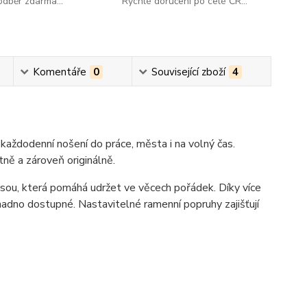
dběr zdarma...
Rychlé doručení po celé ČR...
Komentáře
0
Související zboží
4
každodenní nošení do práce, města i na volný čas.
ně a zároveň originálně.
psou, která pomáhá udržet ve věcech pořádek. Díky více
dno dostupné. Nastavitelné ramenní popruhy zajišťují