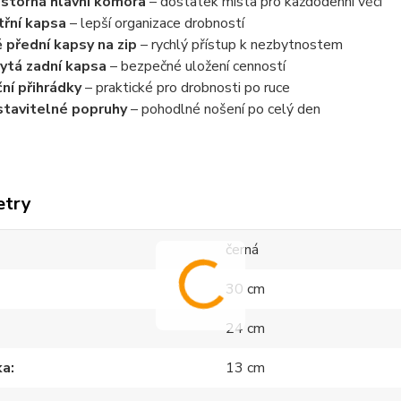
storná hlavní komora
– dostatek místa pro každodenní věci
třní kapsa
– lepší organizace drobností
 přední kapsy na zip
– rychlý přístup k nezbytnostem
ytá zadní kapsa
– bezpečné uložení cenností
ní přihrádky
– praktické pro drobnosti po ruce
tavitelné popruhy
– pohodlné nošení po celý den
etry
černá
30 cm
24 cm
ka
13 cm