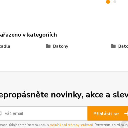
zařazeno v kategoriích
zadla
Batohy
Bat
epropásněte novinky, akce a slev
Přihlásit se
osobní údaje chráníme v souladu s
podmínkami ochrany soukromí
. Potvrzením s nimi souhl